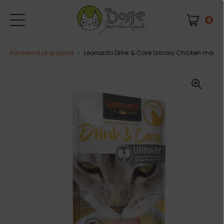
0
Konservid ja guljašid
Leonardo Drink & Care Urinary Chicken märgto