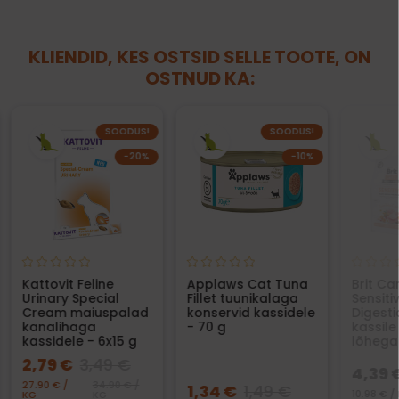
KLIENDID, KES OSTSID SELLE TOOTE, ON
OSTNUD KA:
SOODUS!
SOODUS!
−20%
−10%
Kattovit Feline
Applaws Cat Tuna
Brit Ca
Urinary Special
Fillet tuunikalaga
Sensiti
Cream maiuspalad
konservid kassidele
Digesti
kanalihaga
- 70 g
kassile
kassidele - 6x15 g
lõhega
2,79 €
3,49 €
4,39 
27.90 € /
34.90 € /
1,34 €
1,49 €
10.98 € /
KG
KG