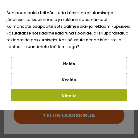
Quality:
-3% soodustust
See pood palub teil nõustuda küpsiste kasutamisega
Valgud
5,7%
jõudluse, sotsiaalmeedia ja reklaami eesmärkidel.
Logi sisse
Sina ja su perekonna parim sõber väärite veel
Kolmandate osapoolte sotsiaalmeedia- ja reklaamiküpsiseid
rasv
0,5%
odavamat hinda!
kasutatakse sotsiaalmeedia funktsioonide ja isikupärastatud
Registreeru
toortuhk
0,3%
reklaamide pakkumiseks. Kas nõustute nende küpsiste ja
seotud isikuandmete töötlemisega?
toorkiud
0,1%
niiskus
92%
Halda
Kontrolli tellimust
Lemmikloom
Facebook
Söödalisandid
Keeldu
Kirjuta arvustus
Kauplus
Kinnita
Google
Tauriin
1000 mg
Kirjuta arvustus
DL-metioniin
6250 mg
TELLIN UUDISKIRJA
Ei saa kontole sisse logida?