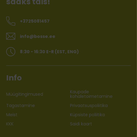
saaks täis!
+3725081457
info@bosse.ee
8:30 - 16:30 E-R (EST, ENG)
Info
Kaupade
Müügitingimused
kohaletoimetamine
Tagastamine
Privaatsuspoliitika
Meist
Küpsiste poliitika
KKK
Saidi kaart