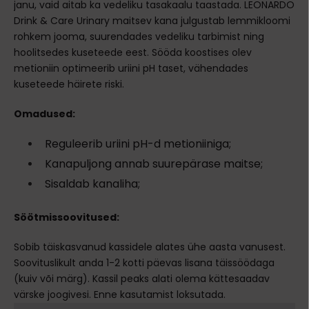
janu, vaid aitab ka vedeliku tasakaalu taastada. LEONARDO
Drink & Care Urinary maitsev kana julgustab lemmikloomi
rohkem jooma, suurendades vedeliku tarbimist ning
hoolitsedes kuseteede eest. Sööda koostises olev
metioniin optimeerib uriini pH taset, vähendades
kuseteede häirete riski.
Omadused:
Reguleerib uriini pH-d metioniiniga;
Kanapuljong annab suurepärase maitse;
Sisaldab kanaliha;
Söötmissoovitused:
Sobib täiskasvanud kassidele alates ühe aasta vanusest.
Soovituslikult anda 1-2 kotti päevas lisana täissöödaga
(kuiv või märg). Kassil peaks alati olema kättesaadav
värske joogivesi. Enne kasutamist loksutada.