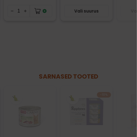
Vali suurus
Va
SARNASED TOOTED
−10%