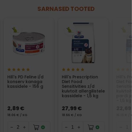
SARNASED TOOTED
Hill's PD Feline i/d
Hill's Prescription
Hill's P
konserv kanaga
Diet Food
Diet F
kassidele - 156 g
Sensitivities z/d
Sensiti
kuivtoit allergilistele
kuivtoi
kassidele - 1,5 kg
pardi 
- 1,5 kg
2,89 €
27,99 €
22,69
18.06 € / KG
18.66 € / KG
15.13 € /