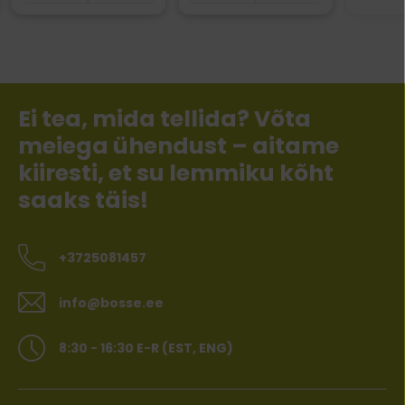
Ei tea, mida tellida? Võta
meiega ühendust – aitame
kiiresti, et su lemmiku kõht
saaks täis!
+3725081457
info@bosse.ee
8:30 - 16:30 E-R (EST, ENG)