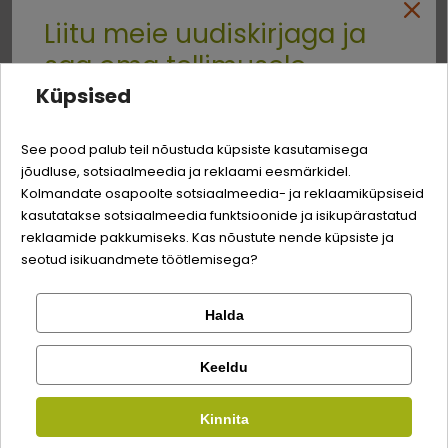
Liitu meie uudiskirjaga ja
sealiha
saa oma tellimusele
Küpsised
kana
min 18%
Quality:
-3% soodustust
lõhe, kartulitärklis, riis, vitamiinid ja mineraalained,
See pood palub teil nõustuda küpsiste kasutamisega
dekstroos
jõudluse, sotsiaalmeedia ja reklaami eesmärkidel.
Logi sisse
Sina ja su perekonna parim sõber väärite veel
Kolmandate osapoolte sotsiaalmeedia- ja reklaamiküpsiseid
odavamat hinda!
kasutatakse sotsiaalmeedia funktsioonide ja isikupärastatud
Registreeru
Energiaväärtus:
4,3 MJ/kg - 1026 kcal/kg
reklaamide pakkumiseks. Kas nõustute nende küpsiste ja
seotud isikuandmete töötlemisega?
Analüütilise koostisosad
Halda
Kontrolli tellimust
Lemmikloom
Facebook
Keeldu
valgud
8,5%
Kirjuta arvustus
Kauplus
rasvasisaldus
6,5%
Kinnita
Google
Kirjuta arvustus