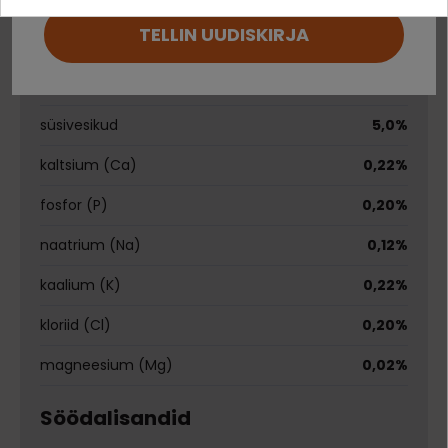
anorgaanilised ained
1,8%
TELLIN UUDISKIRJA
toorkiud
0,2%
Ei saa kontole sisse logida?
niiskus
78,0%
süsivesikud
5,0%
kaltsium (Ca)
0,22%
fosfor (P)
0,20%
naatrium (Na)
0,12%
kaalium (K)
0,22%
kloriid (Cl)
0,20%
magneesium (Mg)
0,02%
Söödalisandid