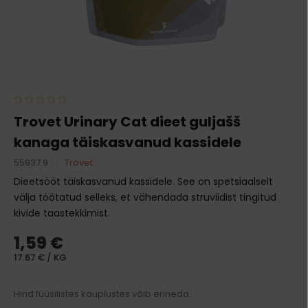
Trovet Urinary Cat dieet guljašš
kanaga täiskasvanud kassidele
55937.9
Trovet
Dieetsööt täiskasvanud kassidele. See on spetsiaalselt
välja töötatud selleks, et vähendada struviidist tingitud
kivide taastekkimist.
1,59 €
17.67 € / KG
Hind füüsilistes kauplustes võib erineda.