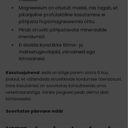
Magneesium on ohutult madal, mis tagab, et
pikaajaline profülaktiline kasutamine ei
põhjusta hüpomagneseemia ohtu.
Piirab struviiti põhjustavate mineraalide
imendumist.
Ei sisalda kunstlikke lõhna- ja
maitsetugevdajaid, värvaineid ega
lõhnaaineid.
Kasutusjuhend:
seda on kõige parem sööta 6 kuu
jooksul, et vähendada struviitkivide kordumise tõenäosust.
Enne kasutamist on soovitatav konsulteerida oma
veterinaararstiga. Värske joogivesi peab olema alati
kättesaadav.
Soovitatav päevane määr