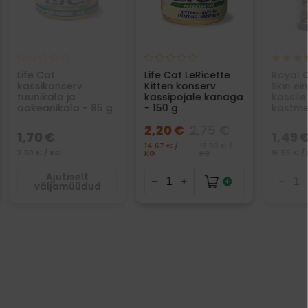
Life Cat
Life Cat LeRicette
Royal C
kassikonserv
Kitten konserv
Skin ei
tuunikala ja
kassipojale kanaga
kassile
ookeanikala - 85 g
- 150 g
kastme
2,20 €
2,75 €
1,70 €
1,49 
14.67 € /
18.33 € /
2.00 € / KG
16.56 € /
KG
KG
Ajutiselt
väljamüüdud