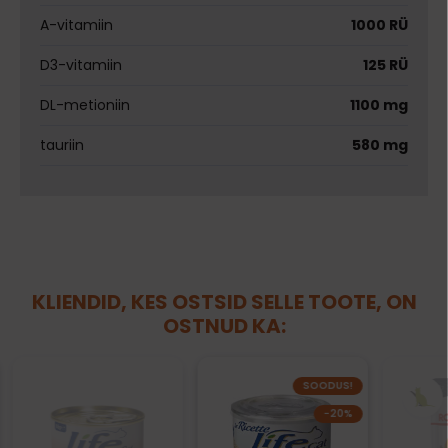
A-vitamiin
1000 RÜ
D3-vitamiin
125 RÜ
DL-metioniin
1100 mg
tauriin
580 mg
KLIENDID, KES OSTSID SELLE TOOTE, ON
OSTNUD KA:
SOODUS!
−20%