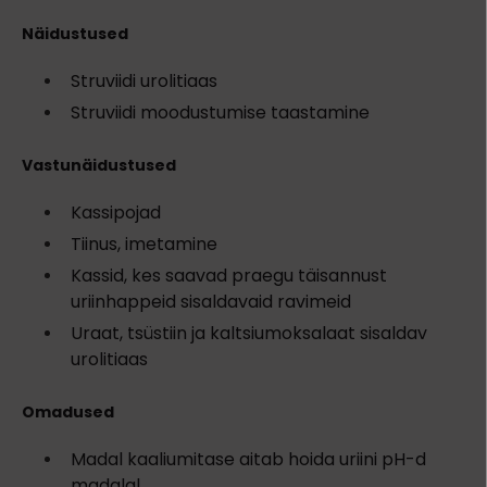
Näidustused
Struviidi urolitiaas
Struviidi moodustumise taastamine
Vastunäidustused
Kassipojad
Tiinus, imetamine
Kassid, kes saavad praegu täisannust
uriinhappeid sisaldavaid ravimeid
Uraat, tsüstiin ja kaltsiumoksalaat sisaldav
urolitiaas
Omadused
Madal kaaliumitase aitab hoida uriini pH-d
madalal.