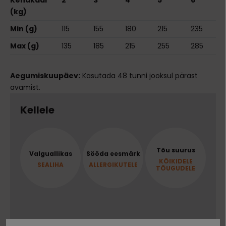
Kehakaal
2
3
4
5
6
(kg)
Min (g)
115
155
180
215
235
Max (g)
135
185
215
255
285
Aegumiskuupäev:
Kasutada 48 tunni jooksul pärast
avamist.
Kellele
Tõu suurus
Valguallikas
Sööda eesmärk
KÕIKIDELE
SEALIHA
ALLERGIKUTELE
TÕUGUDELE
Koostis