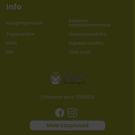
Info
Kaupade
Müügitingimused
kohaletoimetamine
Tagastamine
Privaatsuspoliitika
Meist
Küpsiste poliitika
KKK
Saidi kaart
| Ettevõtte kood: 10001839
Meie kauplused