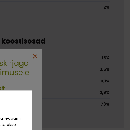
2%
e koostisosad
18%
skirjaga
0,5%
limusele
0,1%
st
0,9%
78%
rim sõber
hinda!
ja reklaami
utatakse