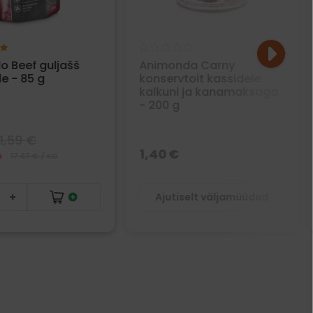
o Beef guljašš
Animonda Carny
e - 85 g
konservtoit kassidele
kalkuni ja kanamaksaga
- 200 g
1,59 €
1,40 €
G
17.67 € / KG
Ajutiselt väljamüüdud