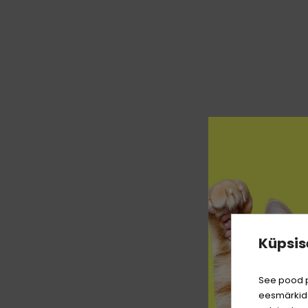
Küpsis
See pood p
eesmärkide