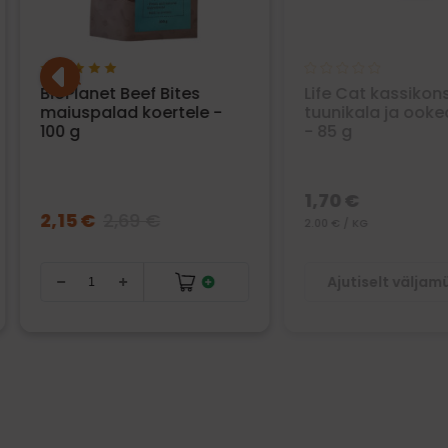
BioPlanet Beef Bites
Life Cat kassikon
maiuspalad koertele -
tuunikala ja ooke
100 g
- 85 g
1,70 €
2,15 €
2,69 €
2.00 € / KG
Ajutiselt välja