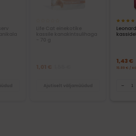
serv
Life Cat einekotike
Leonard
anikala
kassile kanakintsulihaga
kassidel
- 70 g
1,43 €
1,01 €
1,55 €
15.89 € / K
müüdud
Ajutiselt väljamüüdud