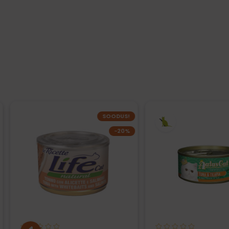
SOODUS!
−20%