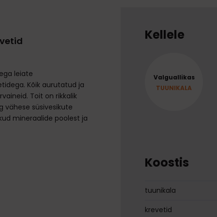
Kellele
evetid
ega leiate
Valguallikas
etidega. Kõik aurutatud ja
TUUNIKALA
vaineid. Toit on rikkalik
g vähese süsivesikute
likud mineraalide poolest ja
Koostis
tuunikala
krevetid