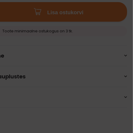
Lisa ostukorvi
Toote minimaalne ostukogus on 3 tk.
ne
auplustes