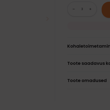
Kohaletoimetami
Toote saadavus k
Toote omadused