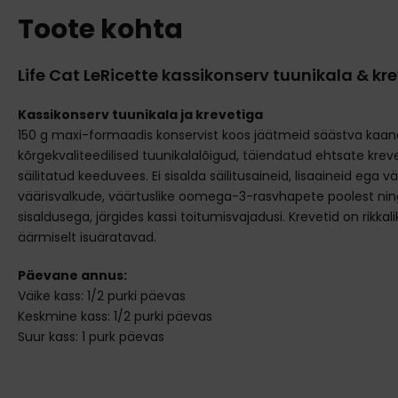
Toote kohta
Life Cat LeRicette kassikonserv tuunikala & kr
Kassikonserv tuunikala ja krevetiga
150 g maxi-formaadis konservist koos jäätmeid säästva kaan
kõrgekvaliteedilised tuunikalalõigud, täiendatud ehtsate krev
säilitatud keeduvees. Ei sisalda säilitusaineid, lisaaineid ega vär
väärisvalkude, väärtuslike oomega-3-rasvhapete poolest nin
sisaldusega, järgides kassi toitumisvajadusi. Krevetid on rikka
äärmiselt isuäratavad.
Päevane annus:
Väike kass: 1/2 purki päevas
Keskmine kass: 1/2 purki päevas
Suur kass: 1 purk päevas