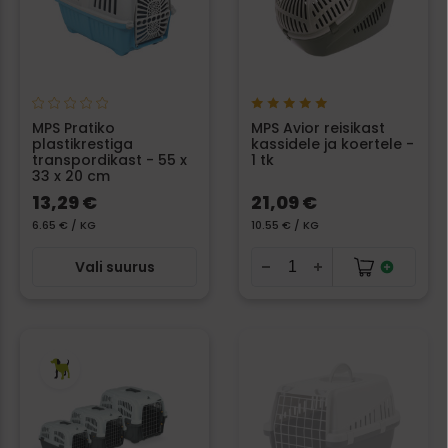
MPS Pratiko
MPS Avior reisikast
plastikrestiga
kassidele ja koertele -
transpordikast - 55 x
1 tk
33 x 20 cm
13,29 €
21,09 €
6.65 € / KG
10.55 € / KG
Vali suurus