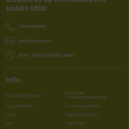
saaks täis!
+3725081457
info@bosse.ee
8:30 - 16:30 E-R (EST, ENG)
Info
Kaupade
Müügitingimused
kohaletoimetamine
Tagastamine
Privaatsuspoliitika
Meist
Küpsiste poliitika
KKK
Saidi kaart