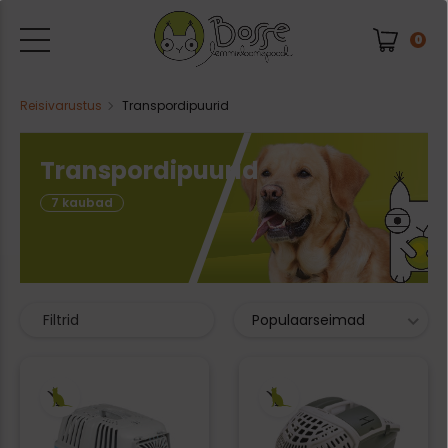
0
Reisivarustus
Transpordipuurid
Transpordipuurid
7 kaubad
Filtrid
Populaarseimad