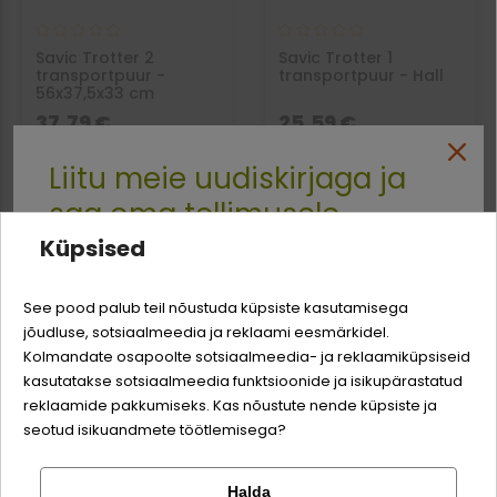
Savic Trotter 2
Savic Trotter 1
transportpuur -
transportpuur - Hall
56x37,5x33 cm
37,79 €
25,59 €
Ajutiselt
Ajutiselt
Liitu meie uudiskirjaga ja
väljamüüdud
väljamüüdud
saa oma tellimusele
Küpsised
-3% soodustust
See pood palub teil nõustuda küpsiste kasutamisega
jõudluse, sotsiaalmeedia ja reklaami eesmärkidel.
Logi sisse
Sina ja su perekonna parim sõber väärite veel
Kolmandate osapoolte sotsiaalmeedia- ja reklaamiküpsiseid
odavamat hinda!
kasutatakse sotsiaalmeedia funktsioonide ja isikupärastatud
Registreeru
reklaamide pakkumiseks. Kas nõustute nende küpsiste ja
seotud isikuandmete töötlemisega?
MPS SKUDO OPEN IATA
Halda