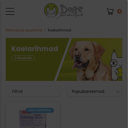
0
Rihmad ja suukorvid
Kaelarihmad
Kaelarihmad
1 kaubad
Filtrid
Populaarseimad
UUS AADRESSIL