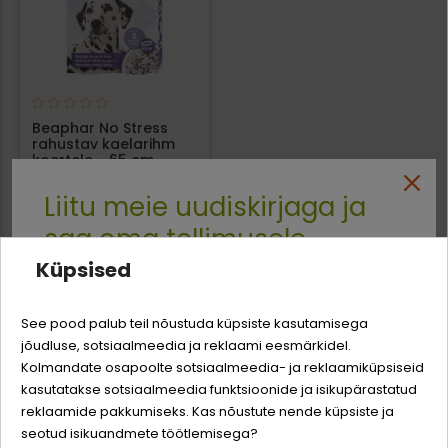
Beaphar No Stress
rahustav kaelarihm
koertele - 65 cm
10,99 €
Liitu meie uudiskirjaga ja
saa oma tellimusele
Küpsised
-3% soodustust
See pood palub teil nõustuda küpsiste kasutamisega
jõudluse, sotsiaalmeedia ja reklaami eesmärkidel.
Logi sisse
Sina ja su perekonna parim sõber väärite veel
Kolmandate osapoolte sotsiaalmeedia- ja reklaamiküpsiseid
odavamat hinda!
kasutatakse sotsiaalmeedia funktsioonide ja isikupärastatud
Registreeru
reklaamide pakkumiseks. Kas nõustute nende küpsiste ja
seotud isikuandmete töötlemisega?