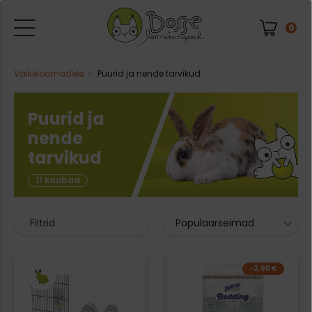
0
Väikeloomadele
Puurid ja nende tarvikud
Puurid ja
nende
tarvikud
11 kaubad
Filtrid
Populaarseimad
-2,90 €