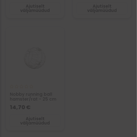
Ajutiselt
Ajutiselt
väljamüüdud
väljamüüdud
Nobby running ball
hamster/rat - 25 cm
14,70 €
Ajutiselt
väljamüüdud