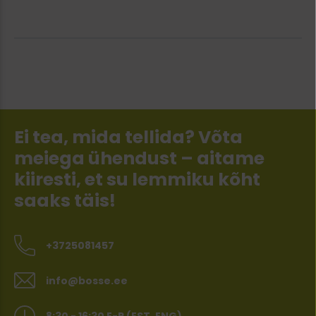
Ei tea, mida tellida? Võta
meiega ühendust – aitame
kiiresti, et su lemmiku kõht
saaks täis!
+3725081457
info@bosse.ee
8:30 - 16:30 E-R (EST, ENG)