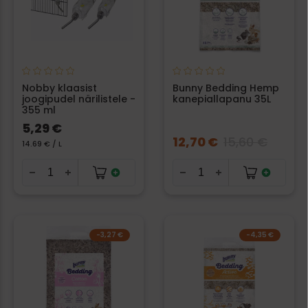
Nobby klaasist
Bunny Bedding Hemp
joogipudel närilistele -
kanepiallapanu 35L
355 ml
5,29 €
12,70 €
15,60 €
14.69 € / L
-3,27 €
-4,35 €