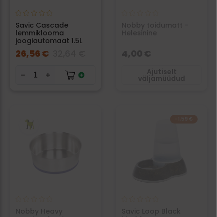
Savic Cascade
Nobby toidumatt -
lemmiklooma
Helesinine
joogiautomaat 1.5L
26,56 €
32,64 €
4,00 €
Ajutiselt
väljamüüdud
-1,59 €
Nobby Heavy
Savic Loop Black