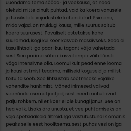
uuendama tema sööda- ja veekaussi, et need
oleksid mitte ainult puhtad, vaid ka koera vanusele
ja füüsilistele vajadustele kohandatud. Esimene,
mida vajad, on muidugi kauss, mille suurus sõltub
koera suurusest. Tavaliselt ostetakse kohe
suuremad, isegi kui koer kasvab massiivseks. Seda ei
tasu lihtsalt iga paari kuu tagant välja vahetada,
sest Sinu parima sõbra kasvutempo võib tõesti
väga intensiivne olla. Loomulikult pead enne looma
ja kausi ostmist teadma, milliseid koguseid ja millist
toitu ta sööb. See lihtsustab söötmiseks vajalike
vahendite hankimist. Mõned inimesed valivad
veenõude asemel jootjad, sest need mahutavad
palju rohkem, nii et koer ei ole kunagi janus. See on
hea valik. Lisaks ära unusta, et vee puhtamiseks on
vaja spetsiaalseid filtreid. Iga vastutustundlik omanik
peaks selle eest hoolitsema, sest puhas vesi on iga