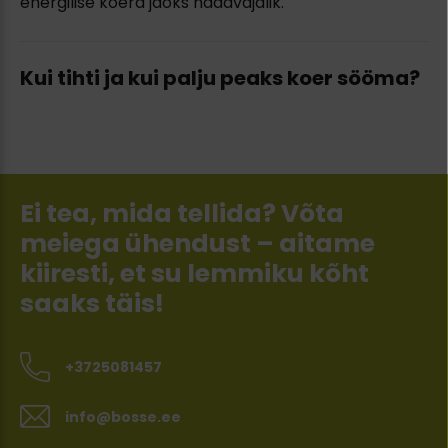
energilise koera jaoks hädavajalik.
Kui tihti ja kui palju peaks koer sööma?
Ei tea, mida tellida? Võta
meiega ühendust – aitame
kiiresti, et su lemmiku kõht
saaks täis!
+3725081457
info@bosse.ee