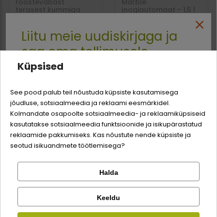
roostevabast
Marble
terasest kummiga
joogiautomaat - 1,5 l
kauss koertele - 450
ml
Liitu meie uudiskirjaga ja
4,79 €
6,93 €
8,52 €
saa oma tellimusele
Ajutiselt
Ajutiselt
väljamüüdud
väljamüüdud
Küpsised
-3% soodustust
See pood palub teil nõustuda küpsiste kasutamisega
jõudluse, sotsiaalmeedia ja reklaami eesmärkidel.
Logi sisse
-2,68 €
-2,68 €
Sina ja su perekonna parim sõber väärite veel
Kolmandate osapoolte sotsiaalmeedia- ja reklaamiküpsiseid
odavamat hinda!
kasutatakse sotsiaalmeedia funktsioonide ja isikupärastatud
Registreeru
reklaamide pakkumiseks. Kas nõustute nende küpsiste ja
seotud isikuandmete töötlemisega?
Halda
Kontrolli tellimust
Lemmikloom
Facebook
Savic Loop Black
Savic Loop Black
Keeldu
Marble
Marble
joogiautomaat 3L - 3 l
söögiautomaat - 3 l
Kauplus