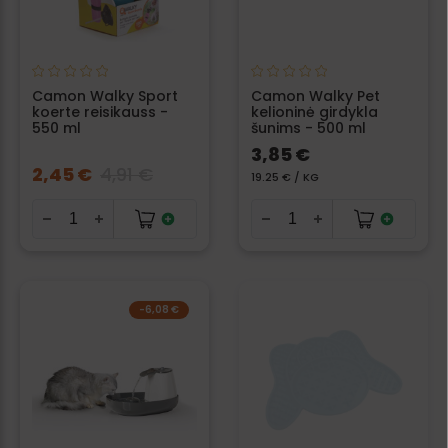
Camon Walky Sport
Camon Walky Pet
koerte reisikauss -
kelioninė girdykla
550 ml
šunims - 500 ml
3,85 €
2,45 €
4,91 €
19.25 € / KG
-6,08 €