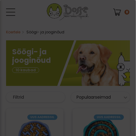
0
Koertele
Söögi- ja jooginõud
Söögi- ja
jooginõud
10 kaubad
Filtrid
Populaarseimad
UUS AADRESSIL
UUS AADRESSIL