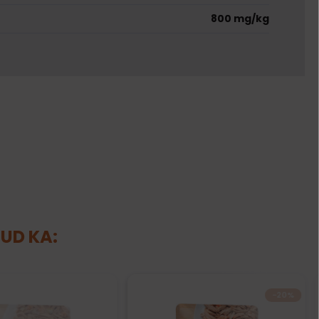
800 mg/kg
NUD KA:
−20%