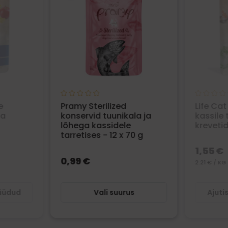
e
Pramy Sterilized
Life Cat
ja
konservid tuunikala ja
kassile 
lõhega kassidele
krevetid
tarretises - 12 x 70 g
1,55 €
0,99 €
2.21 € / KG
müüdud
Vali suurus
Ajuti