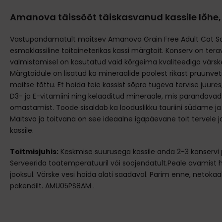
Amanova täissööt täiskasvanud kassile lõhe,
Vastupandamatult maitsev Amanova Grain Free Adult Cat S
esmaklassiline toitaineterikas kassi märgtoit. Konserv on terav
valmistamisel on kasutatud vaid kõrgeima kvaliteediga värsket
Märgtoidule on lisatud ka mineraalide poolest rikast pruunvetik
maitse tõttu. Et hoida teie kassist sõpra tugeva tervise juur
D3- ja E-vitamiini ning kelaaditud mineraale, mis parandavad
omastamist. Toode sisaldab ka looduslikku tauriini südame ja 
Maitsva ja toitvana on see ideaalne igapäevane toit tervele j
kassile.
Toitmisjuhis:
Keskmise suurusega kassile anda 2-3 konservi pä
Serveerida toatemperatuuril või soojendatult.Peale avamist 
jooksul. Värske vesi hoida alati saadaval. Parim enne, netokaal, 
pakendilt. AMU05PS8AM .