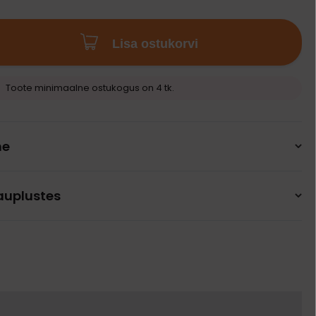
Lisa ostukorvi
Toote minimaalne ostukogus on 4 tk.
ne
auplustes