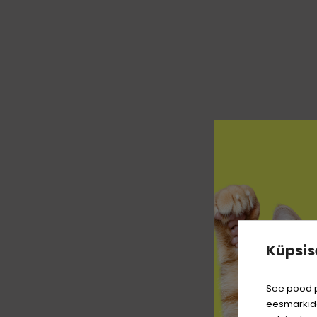
Küpsis
See pood p
eesmärkide