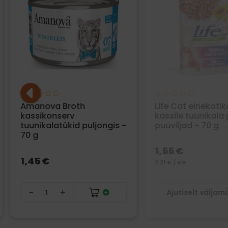
Amanova Broth
Life Cat einekotik
kassikonserv
kassile tuunikala 
tuunikalatükid puljongis -
puuviljad - 70 g
70 g
1,55 €
1,45 €
2.21 € / KG
Ajutiselt välja