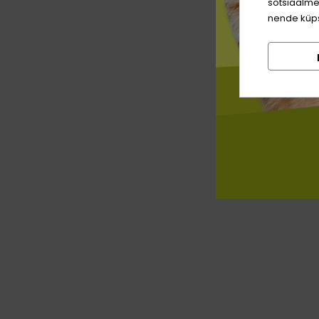
sotsiaalme
nende küps