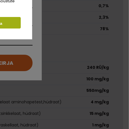
nõustute
0,7%
2,3%
ta
78%
did
KIRJA
240 RÜ/kg
100 mg/kg
550mg/kg
elaat aminohapetest,hüdraat)
4 mg/kg
sinkkelaat, hüdraat)
15 mg/kg
skellaat, hüdraat)
1 mg/kg