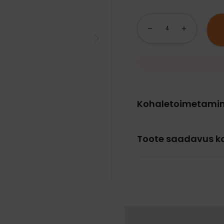
Kohaletoimetami
Toote saadavus k