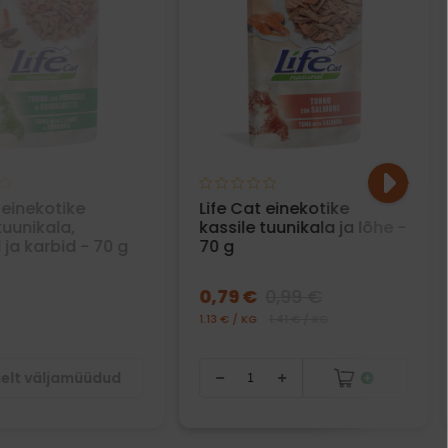
 einekotike
Life Cat einekotike
tuunikala,
kassile tuunikala ja lõhe -
 ja karbid - 70 g
70 g
0,79 €
0,99 €
1.13 € / KG
1.41 € / KG
selt väljamüüdud