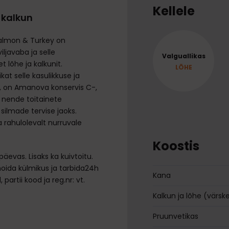
Kellele
 kalkun
almon & Turkey on
iljavaba ja selle
Valguallikas
 lõhe ja kalkunit.
LÕHE
at selle kasulikkuse ja
es, on Amanova konservis C-,
 nende toitainete
silmade tervise jaoks.
a rahulolevalt nurruvale
Koostis
evas. Lisaks ka kuivtoitu.
hoida külmikus ja tarbida24h
Kana
partii kood ja reg.nr: vt.
Kalkun ja lõhe (värsk
Pruunvetikas