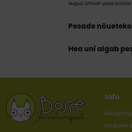
augud. Lihtsalt pesa polster
Pesade nõueteko
Hea uni algab pe
Info
Müügiting
Kaupade k