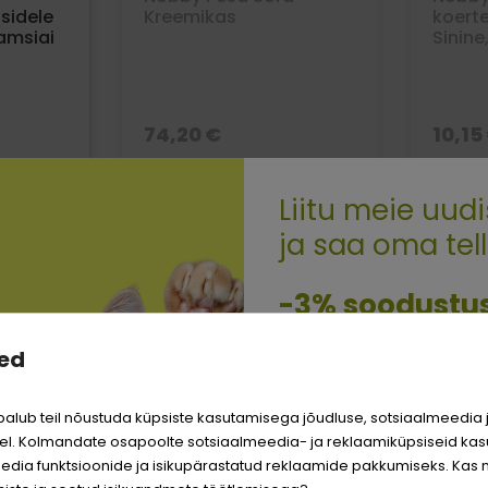
sidele
Kreemikas
koerte
tamsiai
Sinine
74,20 €
10,15
Ajutiselt väljamüüdud
Ajut
Liitu meie uudi
ja saa oma tel
-3% soodustu
ed
Sina ja su perekonna pa
väärite veel odavamat 
alub teil nõustuda küpsiste kasutamisega jõudluse, sotsiaalmeedia 
Logi sisse
l. Kolmandate osapoolte sotsiaalmeedia- ja reklaamiküpsiseid kas
edia funktsioonide ja isikupärastatud reklaamide pakkumiseks. Kas 
Registreeru