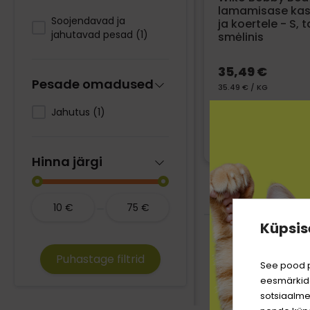
lamamisase kas
Soojendavad ja
ja koertele - S, 
jahutavad pesad
(1)
smėlinis
35,49 €
Pesade omadused
35.49 € / KG
Jahutus
(1)
Hinna järgi
10
€
75
€
Küpsis
Puhastage filtrid
See pood p
eesmärkide
sotsiaalme