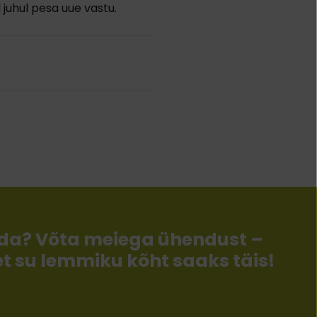
 juhul pesa uue vastu.
llida? Võta meiega ühendust –
 et su lemmiku kõht saaks täis!