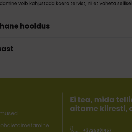
damine võib kahjustada koera tervist, nii et vaheta sellisel
hane hooldus
sast
Ei tea, mida te
aitame kiiresti,
imused
ohaletoimetamine
+3725081457