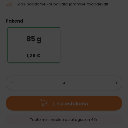
Laos. Saadame kauba välja järgmisel tööpäeval!
Pakend
85 g
1,29 €
Lisa ostukorvi
Toote minimaalne ostukogus on 4 tk.