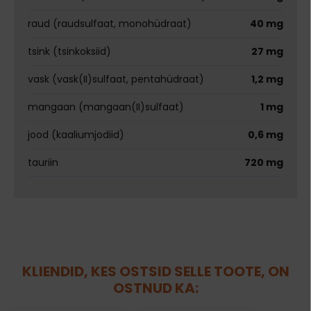
raud (raudsulfaat, monohüdraat)
40 mg
tsink (tsinkoksiid)
27 mg
vask (vask(II)sulfaat, pentahüdraat)
1,2 mg
mangaan (mangaan(II)sulfaat)
1 mg
jood (kaaliumjodiid)
0,6 mg
tauriin
720 mg
KLIENDID, KES OSTSID SELLE TOOTE, ON
OSTNUD KA: