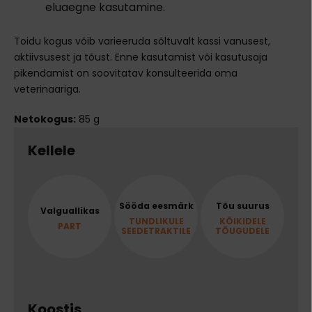
eluaegne kasutamine.
Toidu kogus võib varieeruda sõltuvalt kassi vanusest,
aktiivsusest ja tõust. Enne kasutamist või kasutusaja
pikendamist on soovitatav konsulteerida oma
veterinaariga.
Netokogus:
85 g
Kellele
Sööda eesmärk
Tõu suurus
Valguallikas
TUNDLIKULE
KÕIKIDELE
PART
SEEDETRAKTILE
TÕUGUDELE
Koostis