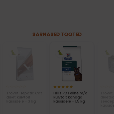
SARNASED TOOTED
Trovet Hepatic Cat
Hill's PD Feline m/d
Trovet
dieet kuivtoit
kuivtoit kanaga
dieets
kassidele - 3 kg
kassidele - 1,5 kg
seedep
kasside