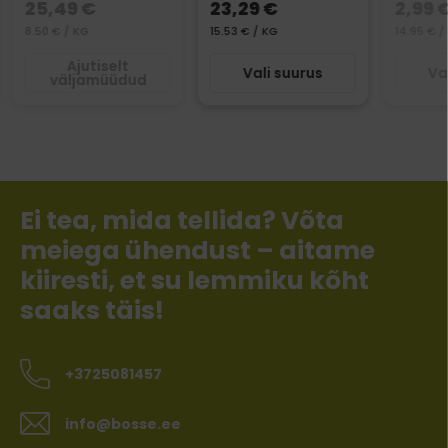
25,49 €
23,29 €
2,99 
8.50 € / KG
15.53 € / KG
14.95 € /
Ajutiselt
Vali suurus
Va
väljamüüdud
Ei tea, mida tellida? Võta
meiega ühendust – aitame
kiiresti, et su lemmiku kõht
saaks täis!
+3725081457
info@bosse.ee