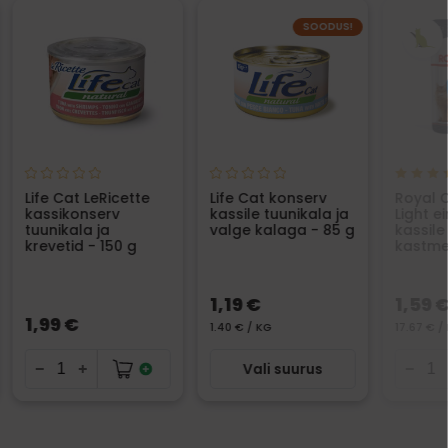
SOODUS!
Life Cat LeRicette
Life Cat konserv
Royal C
kassikonserv
kassile tuunikala ja
Light e
tuunikala ja
valge kalaga - 85 g
kassile
krevetid - 150 g
kastme
1,19 €
1,59 
1,99 €
1.40 € / KG
17.67 € /
Vali suurus