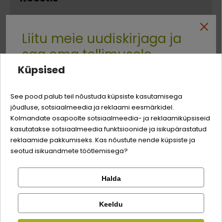
liha ja lihatöötlemistooted, riis 2% (keedetud),
Liitu meie uudiskirjaga ja
taimsed tooted (kartulitärklis 1,9%), mineraalid
saa oma tellimusele
Valguallikad
Küpsised
Quality:
kana
28,5%
-3% soodustust
kanamaks
5%
See pood palub teil nõustuda küpsiste kasutamisega
jõudluse, sotsiaalmeedia ja reklaami eesmärkidel.
Logi sisse
part
1,9%
Sina ja su perekonna parim sõber väärite veel
Kolmandate osapoolte sotsiaalmeedia- ja reklaamiküpsiseid
odavamat hinda!
kasutatakse sotsiaalmeedia funktsioonide ja isikupärastatud
Registreeru
reklaamide pakkumiseks. Kas nõustute nende küpsiste ja
Analüütilise koostisosad
seotud isikuandmete töötlemisega?
toorvalk
8%
Halda
Kontrolli tellimust
Lemmikloom
toorrasv
5%
Facebook
Keeldu
toorkiud
0,5%
Kirjuta arvustus
Kauplus