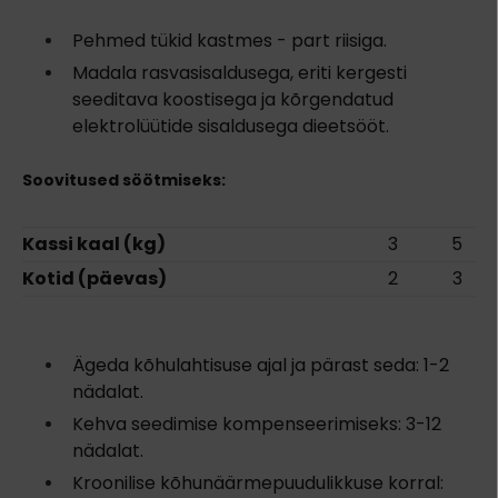
Pehmed tükid kastmes - part riisiga.
Madala rasvasisaldusega, eriti kergesti
seeditava koostisega ja kõrgendatud
elektrolüütide sisaldusega dieetsööt.
Soovitused söötmiseks:
Kassi kaal (kg)
3
5
Kotid (päevas)
2
3
Ägeda kõhulahtisuse ajal ja pärast seda: 1-2
nädalat.
Kehva seedimise kompenseerimiseks: 3-12
nädalat.
Kroonilise kõhunäärmepuudulikkuse korral: