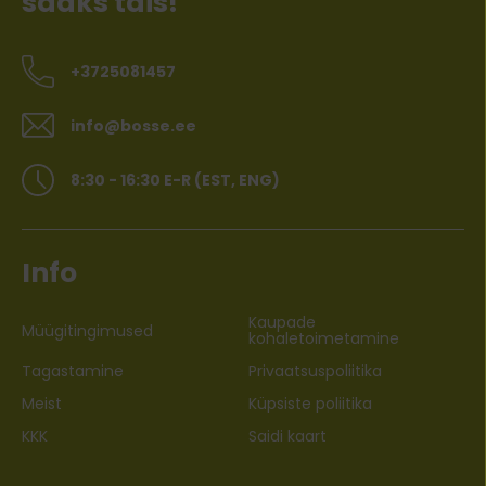
saaks täis!
+3725081457
info@bosse.ee
8:30 - 16:30 E-R (EST, ENG)
Info
Kaupade
Müügitingimused
kohaletoimetamine
Tagastamine
Privaatsuspoliitika
Meist
Küpsiste poliitika
KKK
Saidi kaart