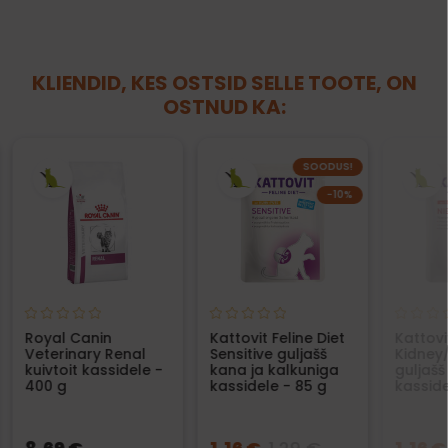
KLIENDID, KES OSTSID SELLE TOOTE, ON
OSTNUD KA:
SOODUS!
−10%
Royal Canin
Kattovit Feline Diet
Kattovi
Veterinary Renal
Sensitive guljašš
Kidney
kuivtoit kassidele -
kana ja kalkuniga
guljašš
400 g
kassidele - 85 g
kasside