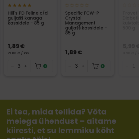
Hill's PD Feline c/d
Specific FCW-P
Trovet
guljašš kanaga
Crystal
Diabeti
kassidele - 85 g
Management
kuivtoi
guljašš kassidele -
500 g
85 g
1,89 €
5,99 
1,89 €
21.00 € / KG
11.98 € /
Ei tea, mida tellida? Võta
meiega ühendust – aitame
kiiresti, et su lemmiku kõht