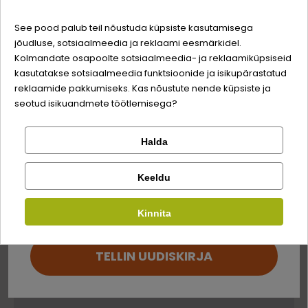
-3% soodustust
Quality:
See pood palub teil nõustuda küpsiste kasutamisega
Kellele
jõudluse, sotsiaalmeedia ja reklaami eesmärkidel.
Logi sisse
Sina ja su perekonna parim sõber väärite veel
Kolmandate osapoolte sotsiaalmeedia- ja reklaamiküpsiseid
odavamat hinda!
kasutatakse sotsiaalmeedia funktsioonide ja isikupärastatud
Registreeru
reklaamide pakkumiseks. Kas nõustute nende küpsiste ja
Tõu suurus
Valguallikas
Sööda eesmärk
seotud isikuandmete töötlemisega?
KÕIKIDELE
LAMBALIHA
KUSETEEDELE
TÕUGUDELE
Halda
Kontrolli tellimust
Lemmikloom
Facebook
Keeldu
Kauplus
Koostis
Kirjuta arvustus
Kinnita
Google
Kirjuta arvustus
lambad
30%
TELLIN UUDISKIRJA
kana, riisijahu, mineraalid, pärm, riis (kääritatud)
Ei saa kontole sisse logida?