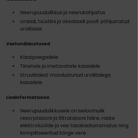
Neerupuudulikkus ja neerukahjustus
Uraadi, tsüstiini ja oksalaadi poolt põhjustatud
urolitiaas
Vastunäidustused
Kassipoegadele
Tiinetele ja imetavatele kassidele
Struviitidest moodustunud uroliitidega
kassidele
Lisainformatsioon
Neerupuudulikkusele on iseloomulik
resorptsiooni ja filtratsiooni häire, raske
elektrolüütide ja vee tasakaalustamatus ning
komplitseeritud kõrge vere