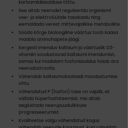
karbamiidisisalduse tõttu.
See aitab neerudel reguleerida organismi
vee- ja elektrolüütide tasakaalu ning
eemaldada verest mittevajalikke metaboliite.
Sööda kõrge bioloogiline väärtus toob kaasa
madala aminohapete jäägi.
Kergesti imenduv kaltsium ja väärtuslik D3-
vitamiin soodustavad kaltsiumi imendumist,
samas kui madalam fosforisisaldus hoiab ära
neerudüstroofia.
Vähendab kaltsiumoksalaadi moodustumise
ohtu.
Vähendatud P (fosfori) tase on vajalik, et
vältida hüperfosfateemiat, mis aitab
aeglustada neerupuudulikkuse
progresseerumist.
Kvaliteetse valgu vähendatud kogus
vähendab neerude koormust, kuid rahuldab