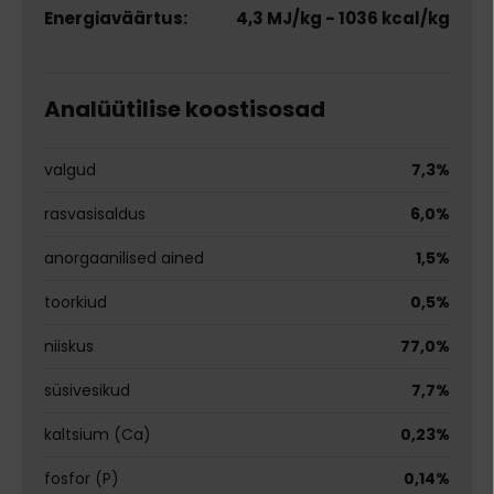
Energiaväärtus:
4,3 MJ/kg - 1036 kcal/kg
Analüütilise koostisosad
valgud
7,3%
rasvasisaldus
6,0%
anorgaanilised ained
1,5%
toorkiud
0,5%
niiskus
77,0%
süsivesikud
7,7%
kaltsium (Ca)
0,23%
fosfor (P)
0,14%