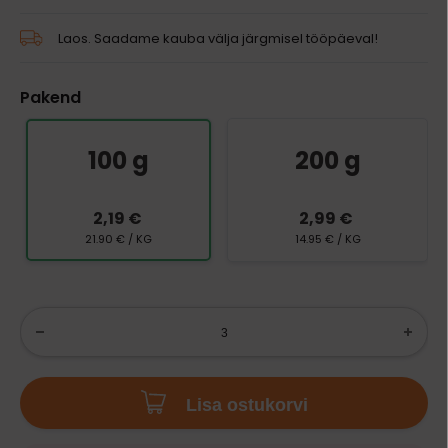
Laos. Saadame kauba välja järgmisel tööpäeval!
Pakend
100 g
200 g
2,19 €
2,99 €
21.90 € / KG
14.95 € / KG
Lisa ostukorvi