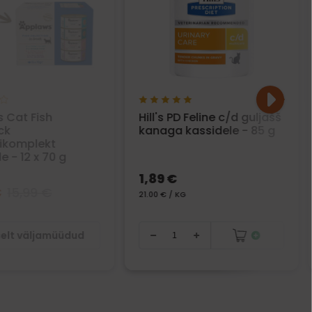
 Cat Fish
Hill's PD Feline c/d guljašš
ck
kanaga kassidele - 85 g
ikomplekt
e - 12 x 70 g
1,89 €
€
15,99 €
21.00 € / KG
selt väljamüüdud