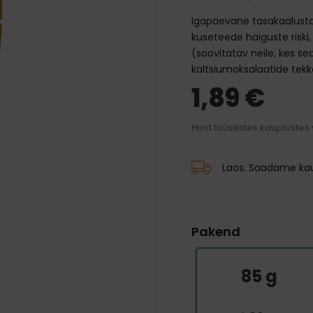
traksid
mänguasjad
d ja palsamid
Transpordikotid
Igapäevane tasakaalusta
iivsed mänguasjad
harjad
Kaelarihmad
Auto jaoks
kuseteede haiguste riski,
karvkatte hooldus
Traksid
(soovitatav neile, kes se
 ja jalanõud
kaltsiumoksalaatide tekk
 silmade, hammaste ja
Rihmad
1,89 €
hooldus
 vihmamantlid
id
Hind füüsilistes kauplustes
Laos. Saadame kau
Pakend
85 g