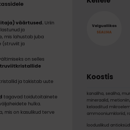
Kellele
kassidele
itaja) väärtused.
Uriin
Valguallikas
lastunud ja
SEALIHA
, mis lahustab juba
(struviit ja
vältimiseks on selles
ruviitkristallide
Koostis
istallid ja takistab uute
kanaliha, sealiha, muna
d
tagavad toidutoitainete
mineraalid, metioniin
äljaheidete hulka.
kelaaditud mikroelem
 mis on kasulikud terve
ammooniumkloriid, ros
looduslikud antioksüd