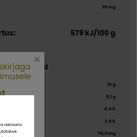
35 mg
tus:
579 kJ/100 g
skirjaga
e koostisosad
limusele
10 g
st
9,1 g
0,4%
rim sõber
hinda!
2,4%
ja reklaami
utatakse
76,3 mg