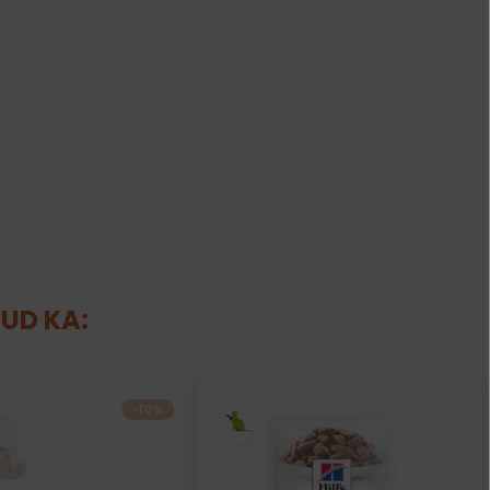
NUD KA:
−10%