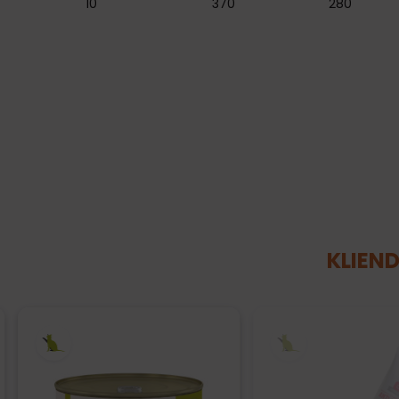
10
370
280
KLIEND