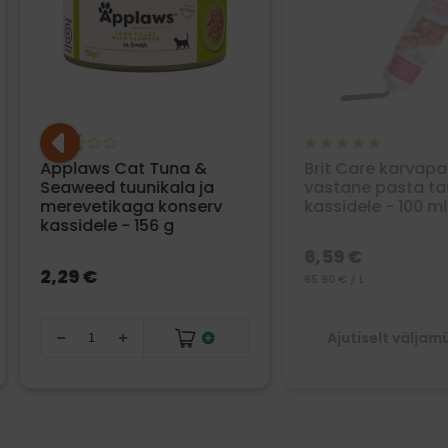
Applaws Cat Tuna &
Brit Care karvapal
Seaweed tuunikala ja
vastane pasta tau
merevetikaga konserv
kassidele - 100 ml
kassidele - 156 g
6,59 €
2,29 €
65.90 € / L
Ajutiselt välja