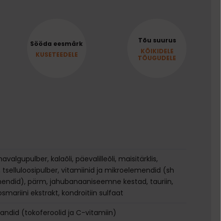
Tõu suurus
Sööda eesmärk
KÕIKIDELE
KUSETEEDELE
TÕUGUDELE
valgupulber, kalaõli, päevalilleõli, maisitärklis,
, tselluloosipulber, vitamiinid ja mikroelemendid (sh
endid), pärm, jahubanaaniseemne kestad, tauriin,
mariini ekstrakt, kondroitiin sulfaat
andid (tokoferoolid ja C-vitamiin)