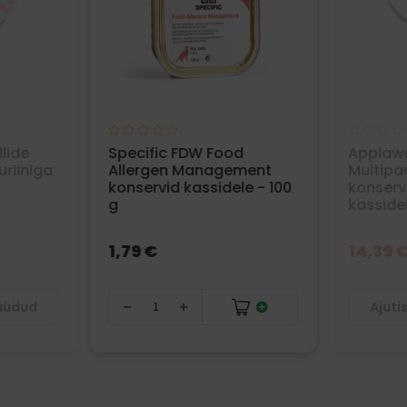
lide
Specific FDW Food
Applaws
riiniga
Allergen Management
Multipa
konservid kassidele - 100
konserv
g
kassidel
1,79 €
14,39 
müüdud
Ajuti