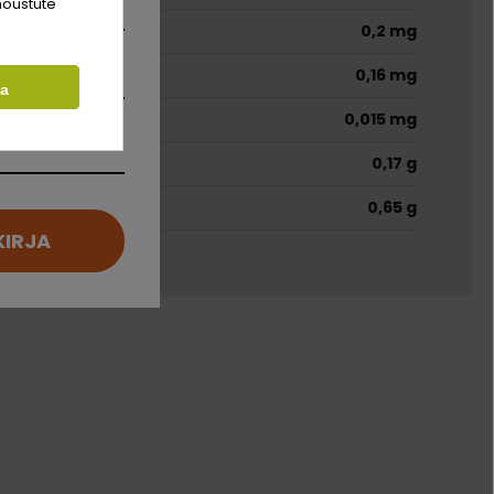
nõustute
0,2 mg
0,16 mg
ta
0,015 mg
0,17 g
-3
0,65 g
KIRJA