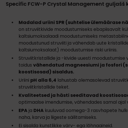
Specific FCW-P Crystal Management guljašš 
Madalad uriini SPR (suhtelise ülemäärase nä
on struviitkivide moodustumiseks ebapiisavalt kül
kaltsiumoksalaadi moodustumiseks metastabiilne
moodustunud struviiti ja vähendab uute kristallide 
kaltsiumoksalaat) moodustumise riski uriinis.
Struviitkristallide ja -kivide uuesti moodustumise 
toidus
vähendatud magneesiumi ja fosfori (st
koostisosad) sisaldus.
Uriini
pH
alla 6,4
lahustab olemasolevad struviitkr
struviitkristallide teket.
Kvaliteetsed ja hästi seeditavad koostisosa
optimaalse imendumise, vähendades samal ajal v
EPA
ja
DHA
kuuluvad oomega-3 rasvhapete hulka,
naha, karva ja liigeste säilitamiseks.
Ei sisalda kunstlikke värv- ega lõhnaaineid.