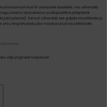
Transpordikotid
tud konservtoit kuni 8-aastastele kassidele, mis vähendab
Kodune varustus
 nagu ureetra obstruktsioon ja idiopaatiline põiepõletik
da juba põevad). Samuti vähendab see guljašš struviitkivide ja
Pesad ja madratsid
Söögi- ja jooginõud
e ohtu ning lahustab juba moodustunud struviitkristalle.
Puurid
Kausid
Ukseavad
Automaatsed jootjad ja söötjad
Sööda konteinerid
 võib erineda.
ba välja järgmisel tööpäeval!