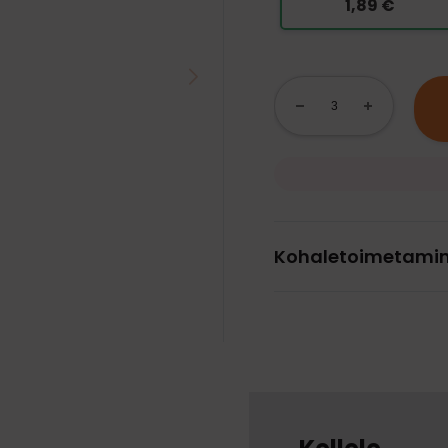
1,89 €
Kohaletoimetami