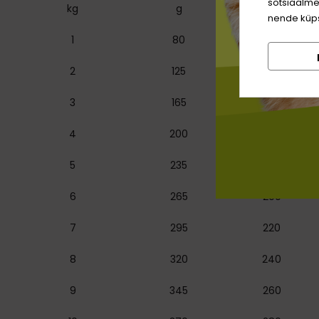
sotsiaalme
kg
g
g
nende küps
1
80
60
2
125
95
3
165
125
4
200
150
5
235
175
6
265
200
7
295
220
8
320
240
9
345
260