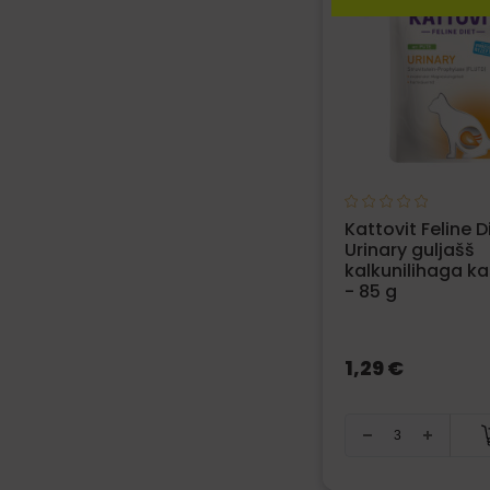
Kattovit Feline D
Urinary guljašš
kalkunilihaga ka
- 85 g
1,29 €