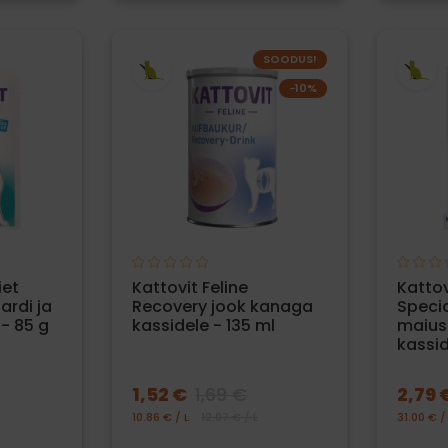
SOODUS!
−10%
iet
Kattovit Feline
Kattov
ardi ja
Recovery jook kanaga
Speci
 - 85 g
kassidele - 135 ml
maius
kassid
1,52 €
1,69 €
2,79 
10.86 € / L
12.07 € / L
31.00 € /