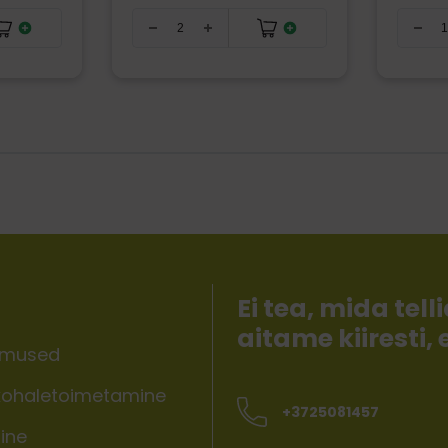
Ei tea, mida te
aitame kiiresti,
imused
ohaletoimetamine
+3725081457
ine