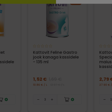
−10%
iet
Kattovit Feline Gastro
Kattov
jook kanaga kassidele
Speci
ssidele
- 135 ml
maius
kassid
1,52 €
1,69 €
2,79 
10.86 € / L
12.07 € / L
27.90 € 