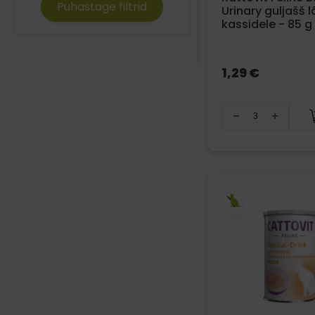
Puhastage filtrid
Urinary guljašš 
kassidele - 85 g
1,29 €