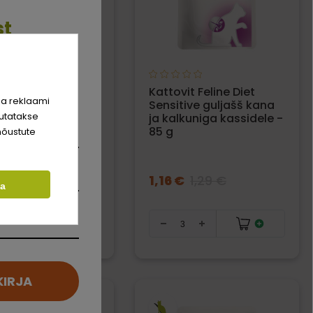
st
rim sõber
it Feline Diet
Kattovit Feline Diet
hinda!
ja reklaami
es guljašš
Sensitive guljašš kana
utatakse
 kassidele - 85 g
ja kalkuniga kassidele -
85 g
nõustute
1,29 €
1,16 €
1,29 €
ta
KIRJA
SOODUS!