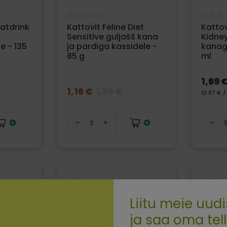
Catdrink
Kattovit Feline Diet
Kattov
Sensitive guljašš kana
Kidne
e - 135
ja pardiga kassidele -
kanaga
85 g
ml
1,69 
1,16 €
1,29 €
12.07 € /
Liitu meie uudi
ja saa oma tel