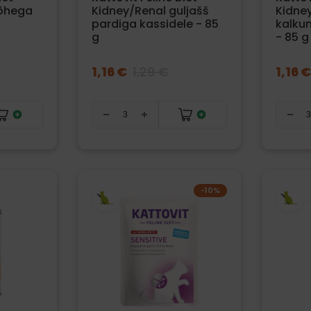
lõhega
Kidney/Renal guljašš
Kidney
pardiga kassidele - 85
kalkun
g
- 85 g
1,16 €
1,29 €
1,16 €
−10%