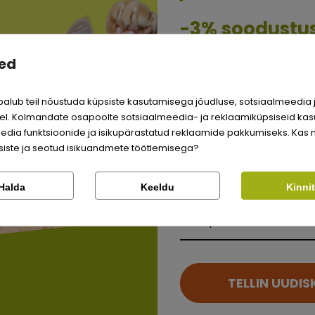
-3% soodustu
ed
Sina ja su perekonna pa
Kattovit Feline Diet
Kattov
väärite veel odavamat 
alub teil nõustuda küpsiste kasutamisega jõudluse, sotsiaalmeedia 
Logi sisse
ok
Diabetes guljašš
Diabet
l. Kolmandate osapoolte sotsiaalmeedia- ja reklaamiküpsiseid kas
e - 135
kanaga kassidele - 85
lõhega
g
edia funktsioonide ja isikupärastatud reklaamide pakkumiseks. Kas 
Registreeru
iste ja seotud isikuandmete töötlemisega?
Kontrolli tellimust
Lemmikloom
1,29 €
1,16 €
Halda
Keeldu
Kinni
Facebook
Google
Kauplus
Ei saa kontole sisse logida?
TELLIN UUDIS
SOODUS!