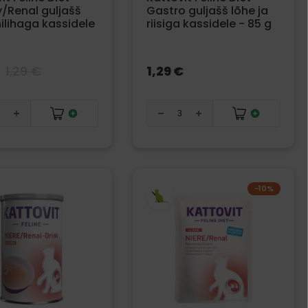
/Renal guljašš
Gastro guljašš lõhe ja
ilihaga kassidele
riisiga kassidele - 85 g
1,29 €
1,29 €
−10%