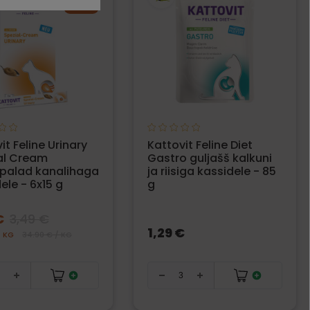
−20%
it Feline Urinary
Kattovit Feline Diet
al Cream
Gastro guljašš kalkuni
palad kanalihaga
ja riisiga kassidele - 85
ele - 6x15 g
g
€
3,49 €
1,29 €
/ KG
34.90 € / KG