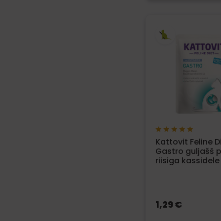
Kattovit Feline D
Gastro guljašš p
riisiga kassidele
1,29 €