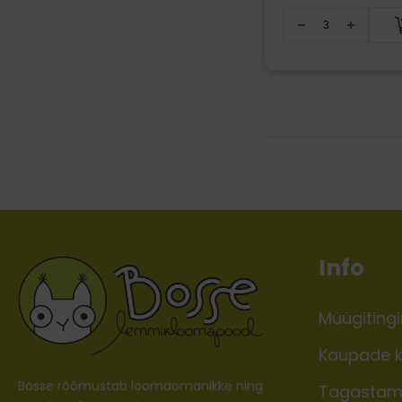
Info
Müügiting
Kaupade k
Bosse rõõmustab loomaomanikke ning
Tagastam