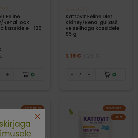
it Feline
Kattovit Feline Diet
y/Renal jook
Kidney/Renal guljašš
 kassidele - 135
veiselihaga kassidele -
85 g
€
1,16 €
1,29 €
 L
SOODUS!
SOODUS!
−10%
−10%
skirjaga
limusele