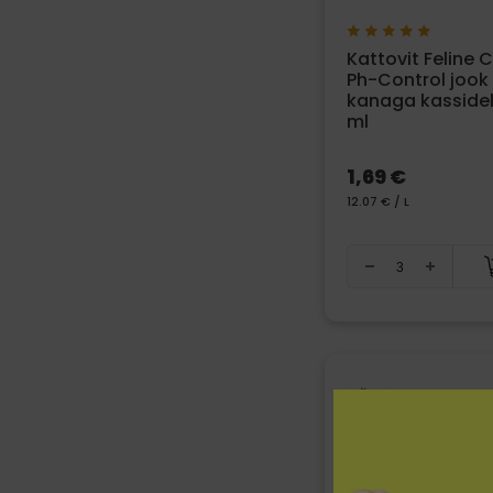
Kattovit Feline 
Ph-Control jook
kanaga kassidel
ml
1,69 €
12.07 € / L