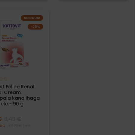
SOODUS!
−20%
it Feline Renal
al Cream
pala kanalihaga
ele - 90 g
€
3,49 €
 KG
38.78 € / KG