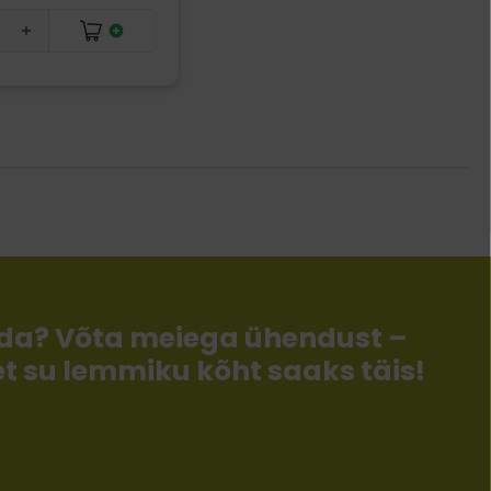
llida? Võta meiega ühendust –
 et su lemmiku kõht saaks täis!