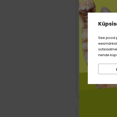
Küpsis
Kattovit Feline
See pood p
Kidney/Renal jo
eesmärkide
pardiga kassidel
ml
sotsiaalme
nende küps
1,69 €
12.07 € / L