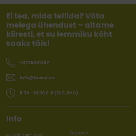
Ei tea, mida tellida? Võta
meiega ühendust – aitame
kiiresti, et su lemmiku kõht
saaks täis!
+3725081457
info@bosse.ee
8:30 - 16:30 E-R (EST, ENG)
Info
Kaupade
Müügitingimused