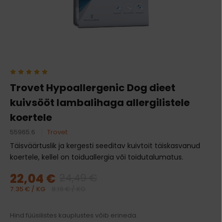
Trovet Hypoallergenic Dog dieet
kuivsööt lambalihaga allergilistele
koertele
55965.6
Trovet
Täisväärtuslik ja kergesti seeditav kuivtoit täiskasvanud
koertele, kellel on toiduallergia või toidutalumatus.
22,04 €
24,49 €
7.35 € / KG
8.16 € / KG
Hind füüsilistes kauplustes võib erineda.