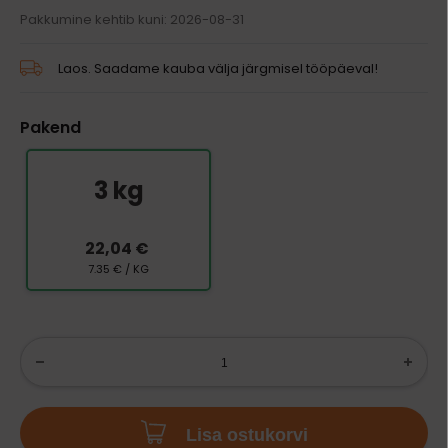
Pakkumine kehtib kuni: 2026-08-31
Laos. Saadame kauba välja järgmisel tööpäeval!
Pakend
3 kg
22,04 €
7.35 € / KG
Lisa ostukorvi