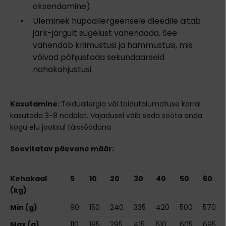
oksendamine).
Üleminek hüpoallergeensele dieedile aitab
järk-järgult sügelust vähendada. See
vähendab kriimustusi ja hammustusi, mis
võivad põhjustada sekundaarseid
nahakahjustusi.
Kasutamine:
Toiduallergia või toidutalumatuse korral
kasutada 3-8 nädalat. Vajadusel võib seda sööta anda
kogu elu jooksul täissöödana
Soovitatav päevane määr:
Kehakaal
5
10
20
30
40
50
60
(kg)
Min (g)
90
150
240
335
420
500
570
Max (g)
110
185
295
415
510
605
695