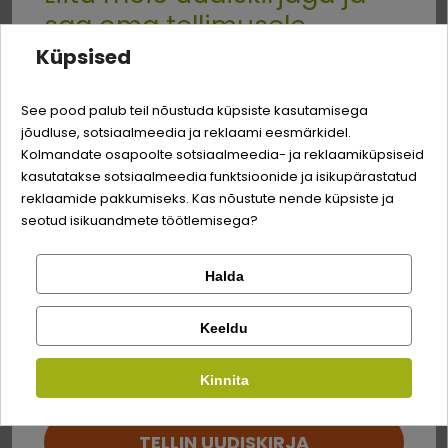
saa oma tellimusele
Energiaväärtus:
3767 kcal/kg
Küpsised
-3% soodustust
Quality:
See pood palub teil nõustuda küpsiste kasutamisega
Analüütilise koostisosad
jõudluse, sotsiaalmeedia ja reklaami eesmärkidel.
Logi sisse
Sina ja su perekonna parim sõber väärite veel
Kolmandate osapoolte sotsiaalmeedia- ja reklaamiküpsiseid
odavamat hinda!
valgud
20,0%
kasutatakse sotsiaalmeedia funktsioonide ja isikupärastatud
Registreeru
reklaamide pakkumiseks. Kas nõustute nende küpsiste ja
rasvasisaldus
16,0%
seotud isikuandmete töötlemisega?
anorgaanilised ained
6,3%
Halda
Kontrolli tellimust
Lemmikloom
toorkiud
1,0%
Facebook
Keeldu
niiskus
8,0%
Kauplus
Kirjuta arvustus
süsivesikud
48,7%
Kinnita
Google
Kirjuta arvustus
kaltsium (Ca)
1,30%
TELLIN UUDISKIRJA