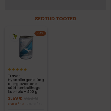
SEOTUD TOOTED
−10%
Trovet
Hypoallergenic Dog
allergiavastane
sööt lambalihaga
koertele - 400 g
3,59 €
3,99 €
8.98 € / KG
9.97 € / KG