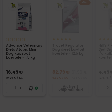
−10%
Advance Veterinary
Trovet Regulator
Hill's P
Diets Atopic Mini
Dog dieet kuivtoit
Diet Di
Dog kuivsööt
koertele - 12,5 kg
i/d kal
koertele - 1,5 kg
koertel
16,49 €
82,79 €
91,99 €
4,49 
10.99 € / KG
6.62 € / KG
7.36 € / KG
12.47 € /
Ajutiselt
väljamüüdud