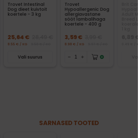
Trovet Intestinal
Trovet
Brit Ca
Dog dieet kuivtoit
Hypoallergenic Dog
Hypoal
koertele - 3 kg
allergiavastane
Adult 
sööt lambalihaga
Breed L
koertele - 400 g
koeral
1 kg
25,64 €
28,49 €
3,59 €
3,99 €
6,89 
8.55 € / KG
9.50 € / KG
8.98 € / KG
9.97 € / KG
0.49 € / 
Vali suurus
Va
SARNASED TOOTED