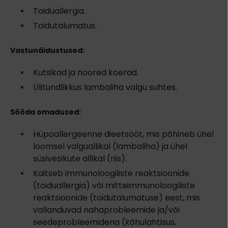
Toiduallergia.
Toidutalumatus.
Vastunäidustused:
Kutsikad ja noored koerad.
Ülitundlikkus lambaliha valgu suhtes.
Sööda omadused:
Hüpoallergeenne dieetsööt, mis põhineb ühel
loomsel valguallikal (lambaliha) ja ühel
süsivesikute allikal (riis).
Kaitseb immunoloogiliste reaktsioonide
(toiduallergia) või mitteimmunoloogiliste
reaktsioonide (toidutalumatuse) eest, mis
vallanduvad nahaprobleemide ja/või
seedeprobleemidena (kõhulahtisus,