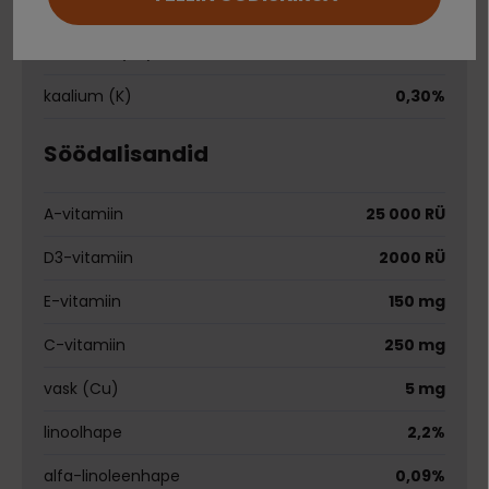
fosfor (P)
0,90%
Ei saa kontole sisse logida?
naatrium (Na)
0,20%
kaalium (K)
0,30%
Söödalisandid
A-vitamiin
25 000 RÜ
D3-vitamiin
2000 RÜ
E-vitamiin
150 mg
C-vitamiin
250 mg
vask (Cu)
5 mg
linoolhape
2,2%
alfa-linoleenhape
0,09%