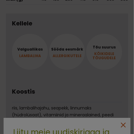
Kellele
Tõu suurus
Valguallikas
Sööda eesmärk
KÕIKIDELE
LAMBALIHA
ALLERGIKUTELE
TÕUGUDELE
Koostis
riis, lambalihajahu, seapekk, linnumaks
(hüdrolüsaat), vitamiinid ja mineraalained, peedi
viljaliha, kalaõli
Liitu meie uudiskirjaga ja