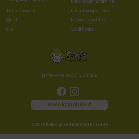
kohaletoimetamine
Tagastamine
Privaatsuspoliitika
Meist
Küpsiste poliitika
KKK
Saidi kaart
| Ettevõtte kood: 10001839
Meie kauplused
© 2026 Kõik õigused kaitstud bosse.ee