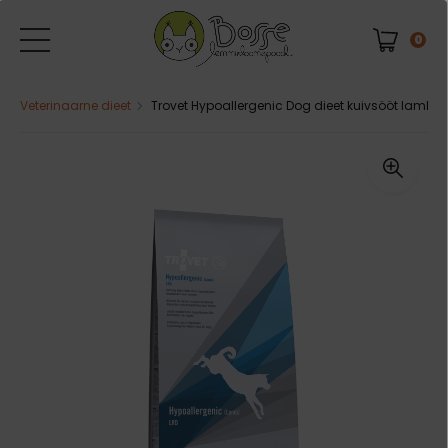
0
Veterinaarne dieet
Trovet Hypoallergenic Dog dieet kuivsööt lambalih