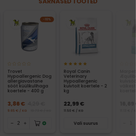
SARNASED TOOTED
−10%
Trovet
Royal Canin
Marpet
Hypoallergenic Dog
Veterinary
Æquilib
allergiavastane
Hypoallergenic
kuivsö
sööt küülikulihaga
kuivtoit koertele - 2
väikes
koertele - 400 g
kg
koertel
3,86 €
4,29 €
22,99 €
16,69
9.65 € / KG
10.73 € / KG
11.50 € / KG
11.13 € / 
Vali suurus