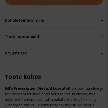
Kohaletoimetamine
Toote omadused
Arvustused
Toote kohta
Hill’s Prescription Diet u/d koeratoit
on loomaarstide ja
toitumisspetsialistide poolt välja töötatud erisööt, mis
aitab kaitsta täiskasvanud ja eakate koerte põie- ning
kuseteede tervist. Tasakaalustatud koostis on loodud