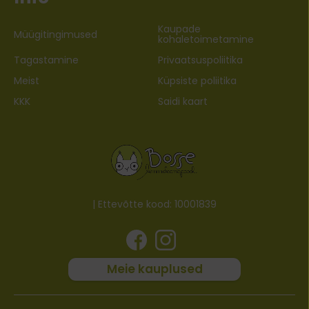
Kaupade
Müügitingimused
kohaletoimetamine
Tagastamine
Privaatsuspoliitika
Meist
Küpsiste poliitika
KKK
Saidi kaart
| Ettevõtte kood: 10001839
Meie kauplused