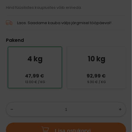
Hind füüsilistes kauplustes võib erineda.
Laos. Saadame kauba välja järgmisel tööpäeval!
Pakend
4 kg
10 kg
47,99 €
92,99 €
12.00 € / KG
9.30 € / KG
Lisa ostukorvi