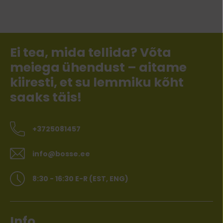
Ei tea, mida tellida? Võta
meiega ühendust – aitame
kiiresti, et su lemmiku kõht
saaks täis!
+3725081457
info@bosse.ee
8:30 - 16:30 E-R (EST, ENG)
Info