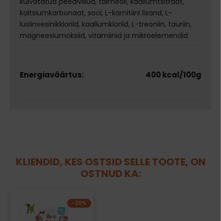
kuivatatud peediviilud, taimeõli, kaaliumtsitraat,
kaltsiumkarbonaat, sool, L-karnitiini lisand, L-
lüsiinvesinikkloriid, kaaliumkloriid, L-treoniin, tauriin,
magneesiumoksiid, vitamiinid ja mikroelemendid
Energiaväärtus:
400 kcal/100g
KLIENDID, KES OSTSID SELLE TOOTE, ON
OSTNUD KA:
−20%