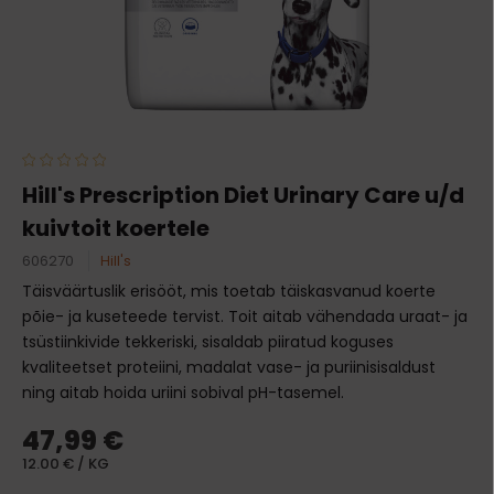
Hill's Prescription Diet Urinary Care u/d
kuivtoit koertele
606270
Hill's
Täisväärtuslik erisööt, mis toetab täiskasvanud koerte
põie- ja kuseteede tervist. Toit aitab vähendada uraat- ja
tsüstiinkivide tekkeriski, sisaldab piiratud koguses
kvaliteetset proteiini, madalat vase- ja puriinisisaldust
ning aitab hoida uriini sobival pH-tasemel.
47,99 €
12.00 € / KG