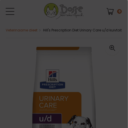
0
Veterinaarne dieet
Hill's Prescription Diet Urinary Care u/d kuivtoit koe