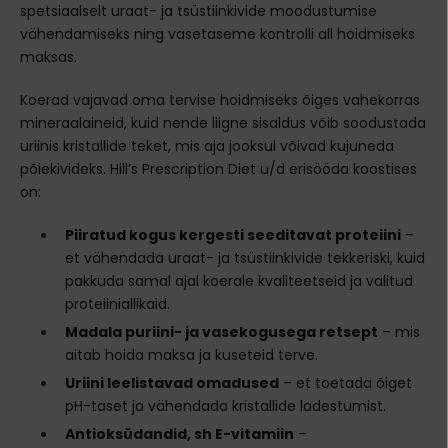
spetsiaalselt uraat- ja tsüstiinkivide moodustumise
vähendamiseks ning vasetaseme kontrolli all hoidmiseks
maksas.
Koerad vajavad oma tervise hoidmiseks õiges vahekorras
mineraalaineid, kuid nende liigne sisaldus võib soodustada
uriinis kristallide teket, mis aja jooksul võivad kujuneda
põiekivideks. Hill’s Prescription Diet u/d erisööda koostises
on:
Piiratud kogus kergesti seeditavat proteiini
–
et vähendada uraat- ja tsüstiinkivide tekkeriski, kuid
pakkuda samal ajal koerale kvaliteetseid ja valitud
proteiiniallikaid.
Madala puriini- ja vasekogusega retsept
– mis
aitab hoida maksa ja kuseteid terve.
Uriini leelistavad omadused
– et toetada õiget
pH-taset ja vähendada kristallide ladestumist.
Antioksüdandid, sh E-vitamiin
–