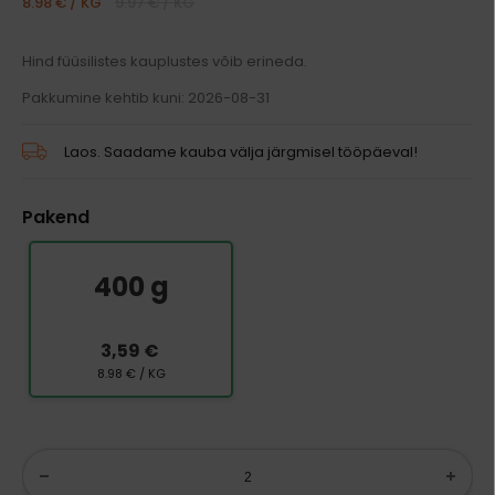
8.98 € / KG
9.97 € / KG
Hind füüsilistes kauplustes võib erineda.
Pakkumine kehtib kuni: 2026-08-31
Laos. Saadame kauba välja järgmisel tööpäeval!
Pakend
400 g
3,59 €
8.98 € / KG