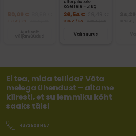
allergilistele
koertele - 3 kg
80,09 €
88,99 €
26,54 €
29,49 €
24,39
6.41 € / KG
7.12 € / KG
8.85 € / KG
9.83 € / KG
16.26 € /
Ajutiselt
Vali suurus
Va
väljamüüdud
Ei tea, mida tellida? Võta
meiega ühendust – aitame
kiiresti, et su lemmiku kõht
saaks täis!
+3725081457