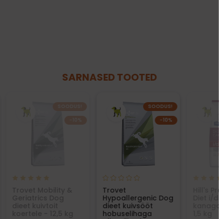
SARNASED TOOTED
SOODUS!
SOODUS!
−10%
−10%
Trovet Mobility &
Trovet
Hill's P
Geriatrics Dog
Hypoallergenic Dog
Diet i/d
dieet kuivtoit
dieet kuivsööt
kanaga
koertele - 12,5 kg
hobuselihaga
1,5 kg