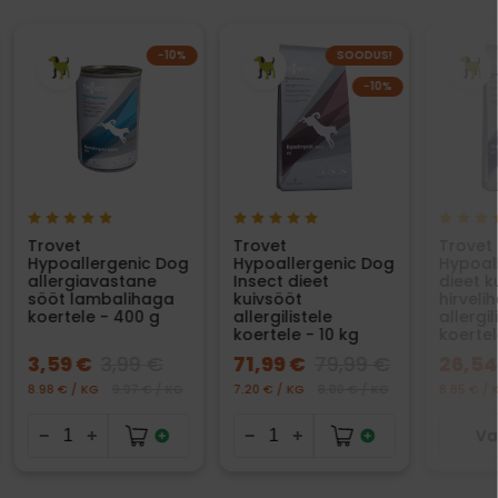
−10%
SOODUS!
−10%
Trovet
Trovet
Trovet
Hypoallergenic Dog
Hypoallergenic Dog
Hypoal
allergiavastane
Insect dieet
dieet k
sööt lambalihaga
kuivsööt
hirveli
koertele - 400 g
allergilistele
allergil
koertele - 10 kg
koertel
3,59 €
3,99 €
71,99 €
79,99 €
26,54
8.98 € / KG
9.97 € / KG
7.20 € / KG
8.00 € / KG
8.85 € / 
Va