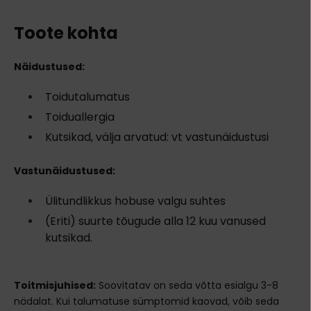
Toote kohta
Näidustused:
Toidutalumatus
Toiduallergia
Kutsikad, välja arvatud: vt vastunäidustusi
Vastunäidustused:
Ülitundlikkus hobuse valgu suhtes
(Eriti) suurte tõugude alla 12 kuu vanused
kutsikad.
Toitmisjuhised:
Soovitatav on seda võtta esialgu 3-8
nädalat. Kui talumatuse sümptomid kaovad, võib seda