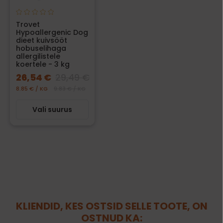
Trovet
Hypoallergenic Dog
dieet kuivsööt
hobuselihaga
allergilistele
koertele - 3 kg
26,54 €
29,49 €
8.85 € / KG
9.83 € / KG
Vali suurus
KLIENDID, KES OSTSID SELLE TOOTE, ON
OSTNUD KA: