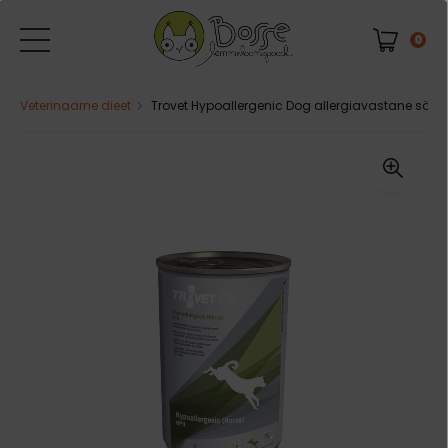
0
Veterinaarne dieet
Trovet Hypoallergenic Dog allergiavastane sööt