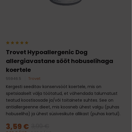
Trovet Hypoallergenic Dog
allergiavastane sööt hobuselihaga
koertele
55946.5
Trovet
Kergesti seeditav konservsööt koertele, mis on
spetsiaalselt välja töötatud, et vähendada talumatust
teatud koostisosade ja/või toitainete suhtes. See on
antiallergeenne dieet, mis koosneb ühest valgu (puhas
hobuseliha) ja ühest süsivesikute allikast (puhas kartul).
3,59 €
3,99 €