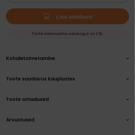
Lisa ostukorvi
Toote minimaalne ostukogus on 2 tk.
Kohaletoimetamine
Toote saadavus kauplustes
Toote omadused
Arvustused