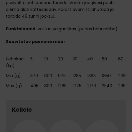
püsivalt dieetsöödana tarbida. Värske joogivesi peab
olema alati kättesaadav. Pärast avamist jahutada ja
tarbida 48 tunni jooksul.
Funktsioonid:
valitud valguallikas (puhas hobuseliha).
Soovitatav päevane määr
Kehakaal
5
10
20
30
40
50
60
(kg)
Min (g)
370
600
975
1285
1395
1850
2195
Max (g)
495
800
1285
1775
2170
2540
2950
Kellele