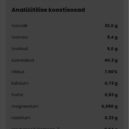
Analüütilise koostisosad
toorvalk
32,0 g
toorrasv
9,4 g
toorkiud
5,0 g
süsivesikud
40,3 g
niiskus
7,50%
kaltsium
0,73 g
fosfor
0,63 g
magneesium
0,060 g
naatrium
0,33 g