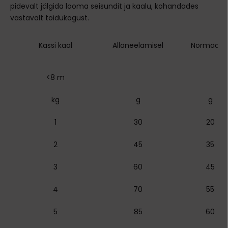
pidevalt jälgida looma seisundit ja kaalu, kohandades
vastavalt toidukogust.
Kassi kaal
Allaneelamisel
Normaaln
<8 m
kg
g
g
1
30
20
2
45
35
3
60
45
4
70
55
5
85
60