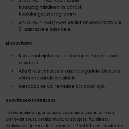
SPECIFIC™ FXD Adult sobib
kaalujälgimisdieediks pärast
kaalulangetusprogrammi.
SPECIFIC™ FGD/FGW Senior on soovitatav üle
8-aastastele kassidele.
Ei soovitata
Kui samal ajal kasutatakse uriini hapestavaid
ravimeid.
Alla 6 kuu vanustele kassipoegadele, tiinetele
või imetavatele kassidele.
Metaboolse või renaalse atsidoosi ajal.
Soovitused toitmiseks
Individuaalsed igapäevased vajadused võivad erineda
olenevalt tõust, keskkonnast, aastaajast, füüsilisest
aktiivsusest ja muudest teguritest. Seetõttu on soovitatav