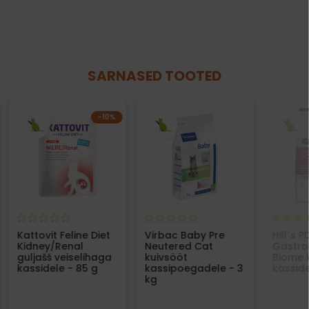
SARNASED TOOTED
−10%
Kattovit Feline Diet
Virbac Baby Pre
Hill`s P
Kidney/Renal
Neutered Cat
Gastroi
guljašš veiselihaga
kuivsööt
Biome 
kassidele - 85 g
kassipoegadele - 3
kasside
kg