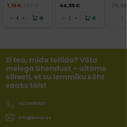
1,16 €
1,29 €
44,99 €
25,99
Ei tea, mida tellida? Võta
meiega ühendust – aitame
kiiresti, et su lemmiku kõht
saaks täis!
+3725081457
info@bosse.ee