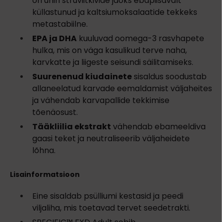
on uriin struviitkivide jaoks ebapiisavalt
küllastunud ja kaltsiumoksalaatide tekkeks
metastabiilne.
EPA ja DHA
kuuluvad oomega-3 rasvhapete
hulka, mis on väga kasulikud terve naha,
karvkatte ja liigeste seisundi säilitamiseks.
Suurenenud kiudainete
sisaldus soodustab
allaneelatud karvade eemaldamist väljaheites
ja vähendab karvapallide tekkimise
tõenäosust.
Tääkliilia ekstrakt
vähendab ebameeldiva
gaasi teket ja neutraliseerib väljaheidete
lõhna.
Lisainformatsioon
Eine sisaldab psülliumi kestasid ja peedi
viljaliha, mis toetavad tervet seedetrakti.