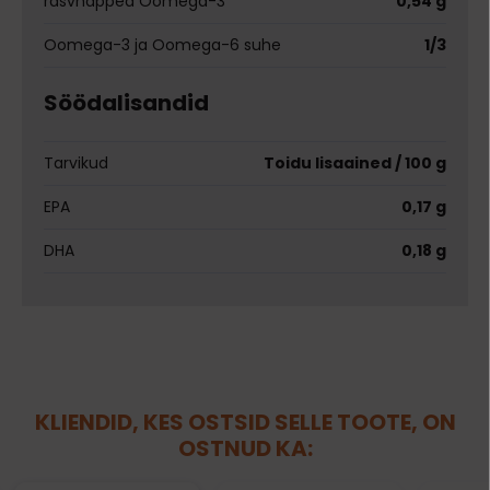
rasvhapped Oomega-3
0,54 g
Oomega-3 ja Oomega-6 suhe
1/3
Söödalisandid
Tarvikud
Toidu lisaained / 100 g
EPA
0,17 g
DHA
0,18 g
KLIENDID, KES OSTSID SELLE TOOTE, ON
OSTNUD KA: