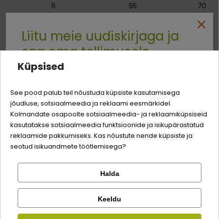
6
95
70
7
105
80
Liitu meie uudiskirjaga ja
saa oma tellimusele
8
115
85
Küpsised
9
125
90
Quality:
-3% soodustust
10
13
See pood palub teil nõustuda küpsiste kasutamisega
jõudluse, sotsiaalmeedia ja reklaami eesmärkidel.
Logi sisse
Sina ja su perekonna parim sõber väärite veel
Kolmandate osapoolte sotsiaalmeedia- ja reklaamiküpsiseid
odavamat hinda!
kasutatakse sotsiaalmeedia funktsioonide ja isikupärastatud
Registreeru
reklaamide pakkumiseks. Kas nõustute nende küpsiste ja
Kellele
seotud isikuandmete töötlemisega?
Halda
Kontrolli tellimust
Sööda eesmärk
Tõu suurus
Lemmikloom
Valguallikas
Facebook
ÜLEKAALULISUSE
KÕIKIDELE
KALA
KORRAL
TÕUGUDELE
Keeldu
Kirjuta arvustus
Kauplus