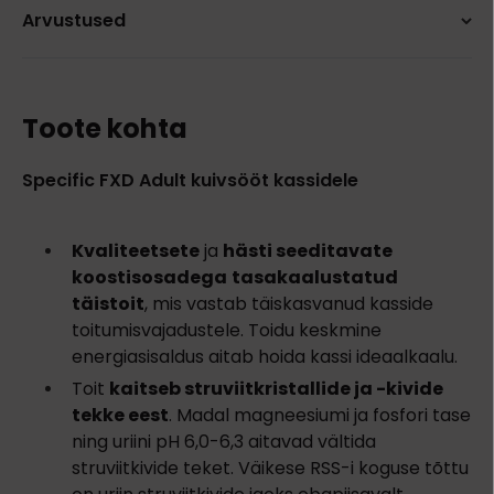
Arvustused
Toote kohta
Specific FXD Adult kuivsööt kassidele
Kvaliteetsete
ja
hästi seeditavate
koostisosadega
tasakaalustatud
täistoit
, mis vastab täiskasvanud kasside
toitumisvajadustele. Toidu keskmine
energiasisaldus aitab hoida kassi ideaalkaalu.
Toit
kaitseb struviitkristallide ja -kivide
tekke eest
. Madal magneesiumi ja fosfori tase
ning uriini pH 6,0-6,3 aitavad vältida
struviitkivide teket. Väikese RSS-i koguse tõttu