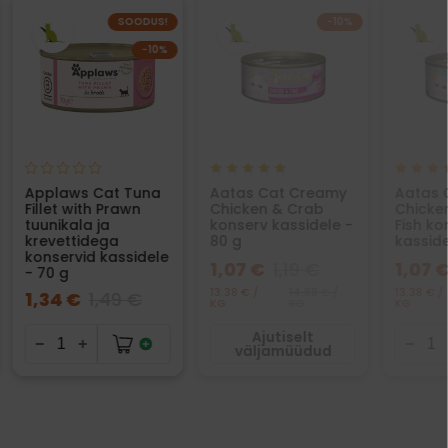
SOODUS!
−10%
−10%
Applaws Cat Tuna
Aatas Cat Creamy
Aatas 
Fillet with Prawn
Chicken & Crab
Chicke
tuunikala ja
konserv kassidele -
Fish ko
krevettidega
80 g
kasside
konservid kassidele
1,07 €
1,19 €
1,07 
- 70 g
13.38 € /
14.88 € /
13.38 € /
1,34 €
1,49 €
KG
KG
KG
Ajutiselt
väljamüüdud