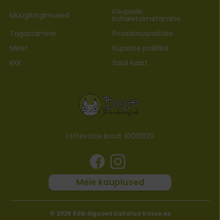
Kaupade
Müügitingimused
kohaletoimetamine
Tagastamine
Privaatsuspoliitika
Meist
Küpsiste poliitika
KKK
Saidi kaart
| Ettevõtte kood: 10001839
Meie kauplused
© 2026 Kõik õigused kaitstud bosse.ee