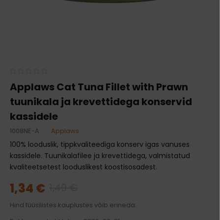
Applaws Cat Tuna Fillet with Prawn
tuunikala ja krevettidega konservid
kassidele
1008NE-A
Applaws
100% looduslik, tippkvaliteediga konserv igas vanuses
kassidele. Tuunikalafilee ja krevettidega, valmistatud
kvaliteetsetest looduslikest koostisosadest.
1,34 €
1,49 €
Hind füüsilistes kauplustes võib erineda.