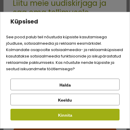
Liitu meie uudiskirjaga ja
saa oma tellimusele
Küpsised
-3% soodustust
Quality:
Koostis
See pood palub teil nõustuda küpsiste kasutamisega
jõudluse, sotsiaalmeedia ja reklaami eesmärkidel.
Logi sisse
tuunikala filee
52%
Sina ja su perekonna parim sõber väärite veel
Kolmandate osapoolte sotsiaalmeedia- ja reklaamiküpsiseid
odavamat hinda!
kasutatakse sotsiaalmeedia funktsioonide ja isikupärastatud
kalapuljong
24%
Registreeru
reklaamide pakkumiseks. Kas nõustute nende küpsiste ja
seotud isikuandmete töötlemisega?
krevetid
23%
riis
1%
Halda
Kontrolli tellimust
Lemmikloom
Facebook
Analüütilise koostisosad
Keeldu
Kauplus
Kirjuta arvustus
valgud
14%
Kinnita
Google
Kirjuta arvustus
toorõlid ja -rasvad
1%