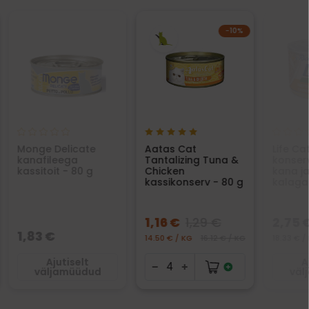
−10%
Monge Delicate
Aatas Cat
Life Ca
kanafileega
Tantalizing Tuna &
konserv
kassitoit - 80 g
Chicken
kana j
kassikonserv - 80 g
kalaga 
1,16 €
1,29 €
2,75 
1,83 €
14.50 € / KG
16.12 € / KG
18.33 € /
Ajutiselt
A
väljamüüdud
väl