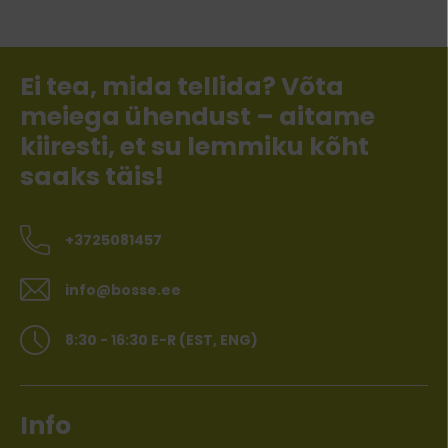
Ei tea, mida tellida? Võta
meiega ühendust – aitame
kiiresti, et su lemmiku kõht
saaks täis!
+3725081457
info@bosse.ee
8:30 - 16:30 E-R (EST, ENG)
Info