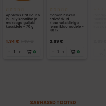
Applaws Cat Pouch
Camon niisked
Canaga
in Jelly kanaliha ja
salvrätikud
tuunik
maksaga guljašš
kloorheksidiiniga
omas 
kassidele - 70 g
lemmikloomadele -
kasside
40 tk
1,34 €
1,49 €
3,99 €
2,69 
A
väl
SARNASED TOOTED