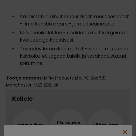
Valmistatud ainult looduslikest koostisosadest
- ilma kunstlike värvi- ja maitseaineteta.
52% tuunikalafilee - sisaldab ainult kõrgeima
kvaliteediga koostisosi.
Täiendav lemmikloomatoit - sööda mis tahes
kuivtoitu, et tagada täielik ja tasakaalustatud
toitumine.
Tootja aadress:
MPM Products Ltd, PO Box 531,
Manchester, M22 2DZ, UK
Kellele
Tõu suurus
Valguallikas
Sööda klass
KÕIKIDELE
MEREANNID
SUPER PREMIUM
TÕUGUDELE