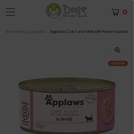
0
Konservid ja guljašid
Applaws Cat Tuna Fillet with Prawn tuunikala 
SOODUS