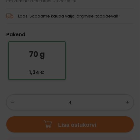
Pakkumine kehtib kuni: 2026-08-31
Laos. Saadame kauba välja järgmisel tööpäeval!
Pakend
70 g
1,34 €
Lisa ostukorvi