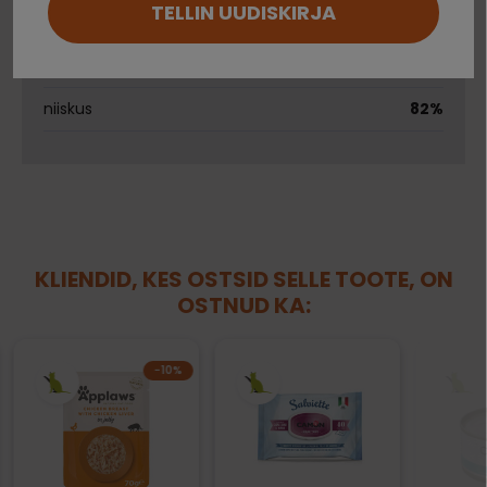
TELLIN UUDISKIRJA
toortuhk
2%
Ei saa kontole sisse logida?
toorkiud
1%
niiskus
82%
KLIENDID, KES OSTSID SELLE TOOTE, ON
OSTNUD KA:
−10%