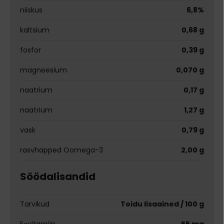
niiskus
6,8%
kaltsium
0,68 g
fosfor
0,39 g
magneesium
0,070 g
naatrium
0,17 g
naatrium
1,27 g
vask
0,79 g
rasvhapped Oomega-3
2,00 g
Söödalisandid
Tarvikud
Toidu lisaained / 100 g