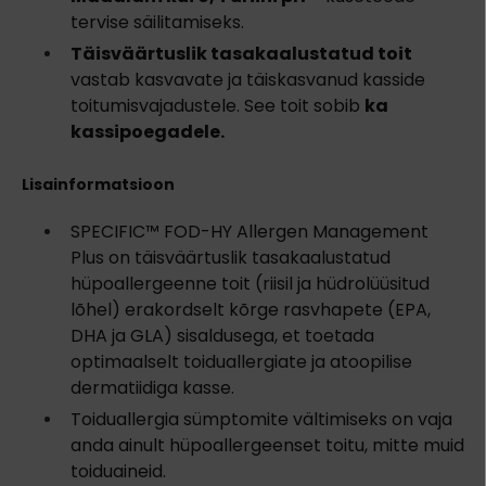
tervise säilitamiseks.
Täisväärtuslik tasakaalustatud toit
vastab kasvavate ja täiskasvanud kasside
toitumisvajadustele. See toit sobib
ka
kassipoegadele.
Lisainformatsioon
SPECIFIC™ FOD-HY Allergen Management
Plus on täisväärtuslik tasakaalustatud
hüpoallergeenne toit (riisil ja hüdrolüüsitud
lõhel) erakordselt kõrge rasvhapete (EPA,
DHA ja GLA) sisaldusega, et toetada
optimaalselt toiduallergiate ja atoopilise
dermatiidiga kasse.
Toiduallergia sümptomite vältimiseks on vaja
anda ainult hüpoallergeenset toitu, mitte muid
toiduaineid.