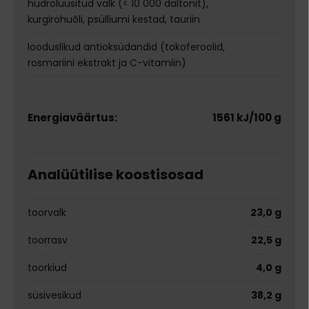
hüdrolüüsitud valk (< 10 000 daltonit),
kurgirohuõli, psülliumi kestad, tauriin
looduslikud antioksüdandid (tokoferoolid,
rosmariini ekstrakt ja C-vitamiin)
Energiaväärtus:
1561 kJ/100 g
Analüütilise koostisosad
toorvalk
23,0 g
toorrasv
22,5 g
toorkiud
4,0 g
süsivesikud
38,2 g