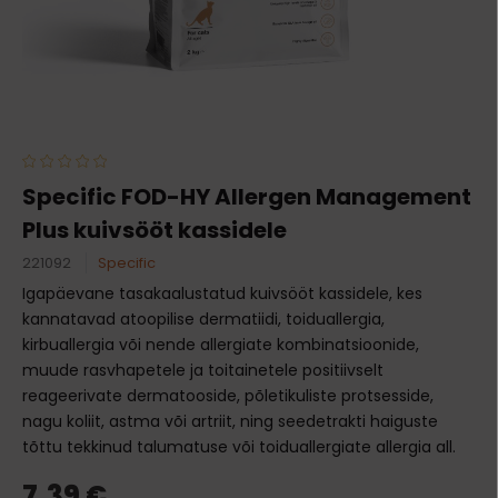
Specific FOD-HY Allergen Management
Plus kuivsööt kassidele
221092
Specific
Igapäevane tasakaalustatud kuivsööt kassidele, kes
kannatavad atoopilise dermatiidi, toiduallergia,
kirbuallergia või nende allergiate kombinatsioonide,
muude rasvhapetele ja toitainetele positiivselt
reageerivate dermatooside, põletikuliste protsesside,
nagu koliit, astma või artriit, ning seedetrakti haiguste
tõttu tekkinud talumatuse või toiduallergiate allergia all.
7,39 €