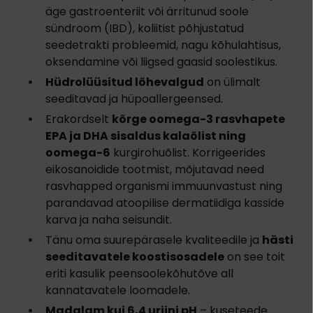
äge gastroenteriit või ärritunud soole
sündroom (IBD), koliitist põhjustatud
seedetrakti probleemid, nagu kõhulahtisus,
oksendamine või liigsed gaasid soolestikus.
Hüdrolüüsitud lõhevalgud
on ülimalt
seeditavad ja hüpoallergeensed.
Erakordselt
kõrge oomega-3 rasvhapete
EPA ja DHA sisaldus kalaõlist ning
oomega-6
kurgirohuõlist. Korrigeerides
eikosanoidide tootmist, mõjutavad need
rasvhapped organismi immuunvastust ning
parandavad atoopilise dermatiidiga kasside
karva ja naha seisundit.
Tänu oma suurepärasele kvaliteedile ja
hästi
seeditavatele koostisosadele
on see toit
eriti kasulik peensoolekõhutõve all
kannatavatele loomadele.
Madalam kui 6,4 uriini pH
– kuseteede