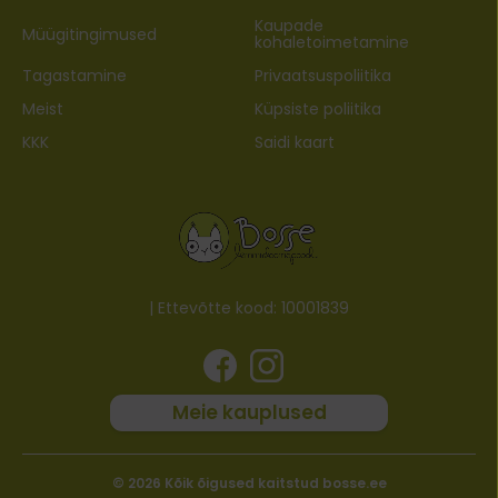
Kaupade
Müügitingimused
kohaletoimetamine
Tagastamine
Privaatsuspoliitika
Meist
Küpsiste poliitika
KKK
Saidi kaart
| Ettevõtte kood: 10001839
Meie kauplused
© 2026 Kõik õigused kaitstud bosse.ee