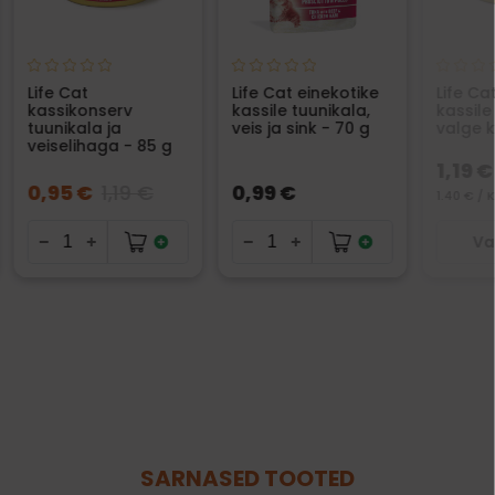
Life Cat
Life Cat einekotike
Life Ca
kassikonserv
kassile tuunikala,
kassile
tuunikala ja
veis ja sink - 70 g
valge 
veiselihaga - 85 g
1,19 €
0,95 €
1,19 €
0,99 €
1.40 € / 
Va
SARNASED TOOTED