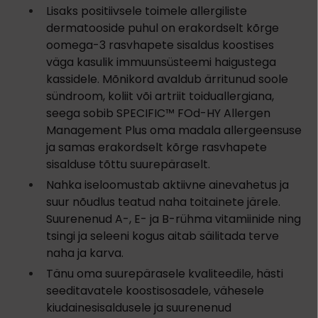
Lisaks positiivsele toimele allergiliste
dermatooside puhul on erakordselt kõrge
oomega-3 rasvhapete sisaldus koostises
väga kasulik immuunsüsteemi haigustega
kassidele. Mõnikord avaldub ärritunud soole
sündroom, koliit või artriit toiduallergiana,
seega sobib SPECIFIC™ FOd-HY Allergen
Management Plus oma madala allergeensuse
ja samas erakordselt kõrge rasvhapete
sisalduse tõttu suurepäraselt.
Nahka iseloomustab aktiivne ainevahetus ja
suur nõudlus teatud naha toitainete järele.
Suurenenud A-, E- ja B-rühma vitamiinide ning
tsingi ja seleeni kogus aitab säilitada terve
naha ja karva.
Tänu oma suurepärasele kvaliteedile, hästi
seeditavatele koostisosadele, vähesele
kiudainesisaldusele ja suurenenud