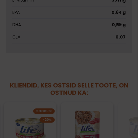
E-vitamiin
55 mg
EPA
0,64 g
DHA
0,59 g
GLA
0,07
KLIENDID, KES OSTSID SELLE TOOTE, ON
OSTNUD KA:
SOODUS!
−20%