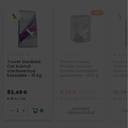
−10%
Trovet Sterilized
Trovet Unique
Royal 
Cat kuivtoit
Protein Venison
Veterin
steriliseeritud
konserv kassidele
Special
kassidele - 10 kg
ja koertele - 800 g
kasside
83,49 €
8,73 €
9,70 €
12,39
8.35 € / KG
10.91 € / KG
12.13 € / KG
30.98 € /
Ajutiselt
Va
väljamüüdud