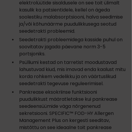
elektrolüütide sisaldusele on see toit ülimalt
kasulik ka patsientidele, kellel on ägeda
soolestiku malabsorptsiooni, halva seedimise
ja/või kõhunäärme puudulikkusega seotud
seedetrakti probleemid.
Seedetrakti probleemidega kasside puhul on
soovitatav jagada päevane norm 3-5
portsjoniks.
Psülliumi kestad on tarretist moodustavad
lahustuvad kiud, mis imavad enda kaalust mitu
korda rohkem vedelikku ja on väärtuslikud
seedetrakti tegevuse reguleerimisel.
Pankrease eksokriinse funktsiooni
puudulikkust määratletakse kui pankrease
seedeensüümide väga nõrgenenud
sekretsiooni. SPECIFIC™ FOD-HY Allergen
Management Plus on kergesti seeditav,
mistõttu on see ideaalne toit pankrease