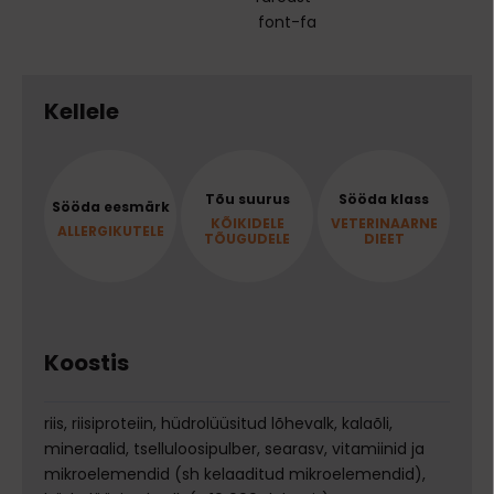
font-fa
Kellele
Tõu suurus
Sööda klass
Sööda eesmärk
KÕIKIDELE
VETERINAARNE
ALLERGIKUTELE
TÕUGUDELE
DIEET
Koostis
riis, riisiproteiin, hüdrolüüsitud lõhevalk, kalaõli,
mineraalid, tselluloosipulber, searasv, vitamiinid ja
mikroelemendid (sh kelaaditud mikroelemendid),