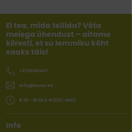
Ei tea, mida tellida? Võta
meiega ühendust – aitame
kiiresti, et su lemmiku kõht
saaks täis!
+3725081457
info@bosse.ee
8:30 - 16:30 E-R (EST, ENG)
Info