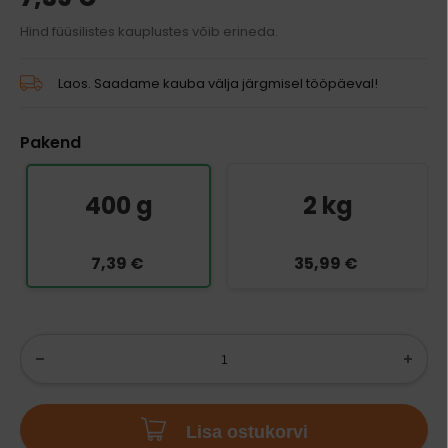
Hind füüsilistes kauplustes võib erineda.
Laos. Saadame kauba välja järgmisel tööpäeval!
Pakend
400 g
2 kg
7,39 €
35,99 €
Lisa ostukorvi