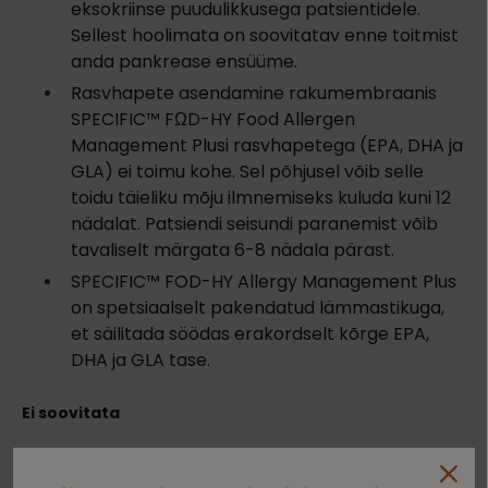
eksokriinse puudulikkusega patsientidele.
Sellest hoolimata on soovitatav enne toitmist
anda pankrease ensüüme.
Rasvhapete asendamine rakumembraanis
SPECIFIC™ FΩD-HY Food Allergen
Management Plusi rasvhapetega (EPA, DHA ja
GLA) ei toimu kohe. Sel põhjusel võib selle
toidu täieliku mõju ilmnemiseks kuluda kuni 12
nädalat. Patsiendi seisundi paranemist võib
tavaliselt märgata 6-8 nädala pärast.
SPECIFIC™ FOD-HY Allergy Management Plus
on spetsiaalselt pakendatud lämmastikuga,
et säilitada söödas erakordselt kõrge EPA,
DHA ja GLA tase.
Ei soovitata
Immuunpuudulikkusega kassidele.