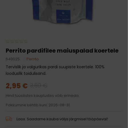
Perrito pardifilee maiuspalad koertele
640025
Perrito
Tervislik ja valgurikas pardi suupiste koertele. 100%
looduslik toidulisand.
2,95 €
3,69 €
Hind füüsilistes kauplustes võib erineda.
Pakkumine kehtib kuni: 2026-08-31
Laos. Saadame kauba välja järgmisel tööpäeval!