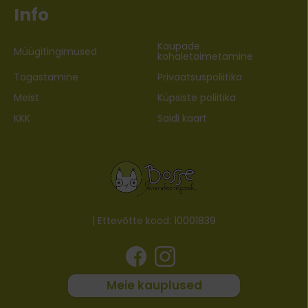
Info
Kaupade
Müügitingimused
kohaletoimetamine
Tagastamine
Privaatsuspoliitika
Meist
Küpsiste poliitika
KKK
Saidi kaart
| Ettevõtte kood: 10001839
Meie kauplused