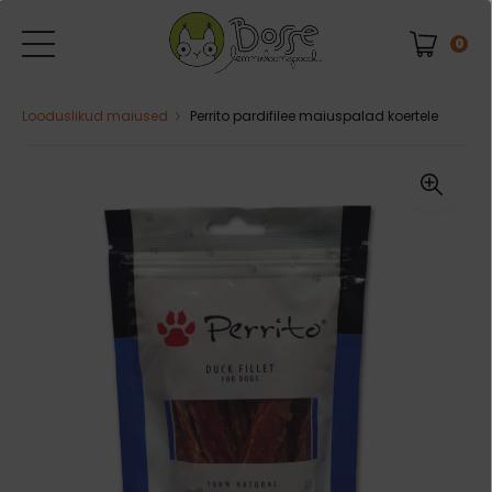
0
Looduslikud maiused
Perrito pardifilee maiuspalad koertele