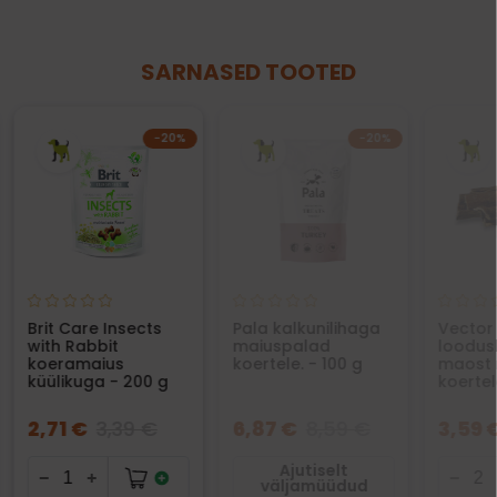
SARNASED TOOTED
−20%
−20%
Brit Care Insects
Pala kalkunilihaga
Vector
with Rabbit
maiuspalad
loodusl
koeramaius
koertele. - 100 g
maost 
küülikuga - 200 g
koertel
2,71 €
3,39 €
6,87 €
8,59 €
3,59 
Ajutiselt
väljamüüdud