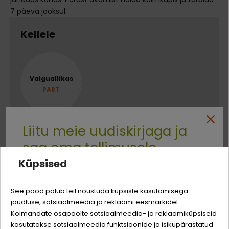
7 päeva jooksul.
Kellele
Valguallikas
PART
Liitu meie uudiskirjaga ja
saa oma tellimusele
Koostis
Küpsised
Quality:
-3% soodustust
part, tärklis, looduslik taimne glütseriin
See pood palub teil nõustuda küpsiste kasutamisega
jõudluse, sotsiaalmeedia ja reklaami eesmärkidel.
Logi sisse
Analüütilise koostisosad
Sina ja su perekonna parim sõber väärite veel
Kolmandate osapoolte sotsiaalmeedia- ja reklaamiküpsiseid
odavamat hinda!
kasutatakse sotsiaalmeedia funktsioonide ja isikupärastatud