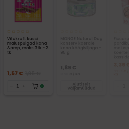
Vitakraft kassi
MONGE Natural Dog
Ficcaro
maiuspulgad kana
konserv koerale
pardik
&amp, maks 3tk - 3
kana köögiviljaga -
maiusp
tk
95 g
koertel
kasside
3,35 
1,89 €
33.50 € /
1,57 €
1,85 €
18.90 € / KG
KG
Ajutiselt
väljamüüdud