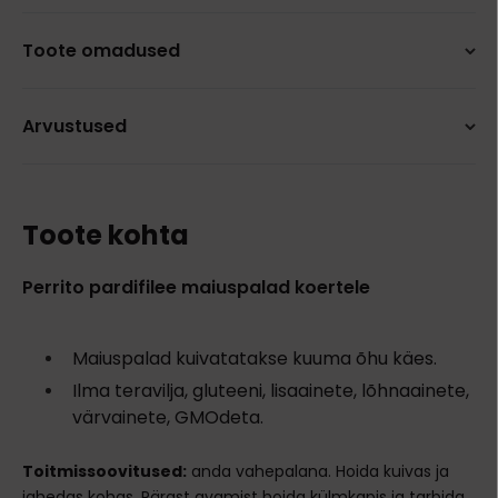
Toote omadused
Arvustused
Toote kohta
Perrito pardifilee maiuspalad koertele
Maiuspalad kuivatatakse kuuma õhu käes.
Ilma teravilja, gluteeni, lisaainete, lõhnaainete,
värvainete, GMOdeta.
Toitmissoovitused:
anda vahepalana. Hoida kuivas ja
jahedas kohas. Pärast avamist hoida külmkapis ja tarbida