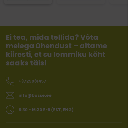
Ei tea, mida tellida? Võta
meiega ühendust – aitame
kiiresti, et su lemmiku kõht
saaks täis!
+3725081457
info@bosse.ee
8:30 - 16:30 E-R (EST, ENG)