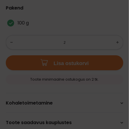
Pakend
100 g
Lisa ostukorvi
Toote minimaalne ostukogus on 2 tk.
Kohaletoimetamine
Toote saadavus kauplustes