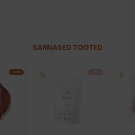
SARNASED TOOTED
−25%
−20%