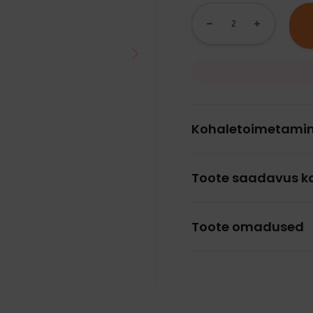
Kohaletoimetami
Toote saadavus k
Toote omadused