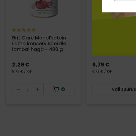
Brit Care MonoProtein
Brit Care Adult Sm
Lamb konserv koerale
Breed Lamb & Ric
lambalihaga - 400 g
kuivsööt koertele 
2,29 €
6,79 €
5.73 € / KG
6.79 € / KG
Vali suuru