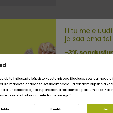
Liitu meie uudi
ja saa oma tel
Quality:
-3% soodustu
ID, KES OSTSID SELLE TOOTE, ON OST
ed
Sina ja su perekonna pa
väärite veel odavamat 
alub teil nõustuda küpsiste kasutamisega jõudluse, sotsiaalmeedia 
Logi sisse
l. Kolmandate osapoolte sotsiaalmeedia- ja reklaamiküpsiseid kas
edia funktsioonide ja isikupärastatud reklaamide pakkumiseks. Kas 
Registreeru
iste ja seotud isikuandmete töötlemisega?
Kontrolli tellimust
Lemmikloom
Halda
Keeldu
Kinni