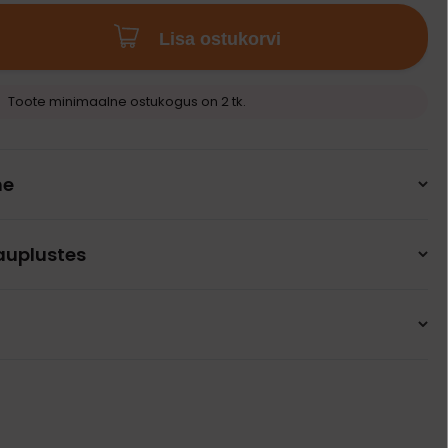
Lisa ostukorvi
Toote minimaalne ostukogus on 2 tk.
ne
auplustes