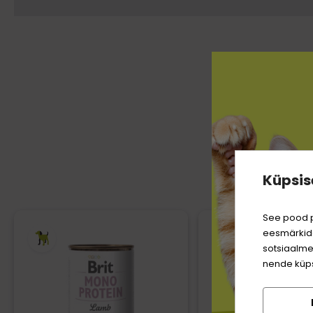
KLIEND
Küpsis
See pood p
eesmärkide
sotsiaalme
nende küps