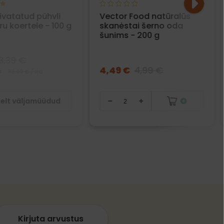
ivatatud pühvli
Vector Food natūralūs
u koertele - 100 g
skanėstai šerno oda
šunims - 200 g
3,39 €
4,49 €
4,99 €
G
33.90 € / KG
selt väljamüüdud
Kirjuta arvustus