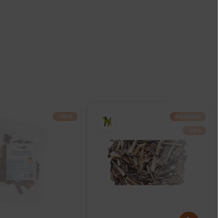
−20%
SOODUS!
−10%