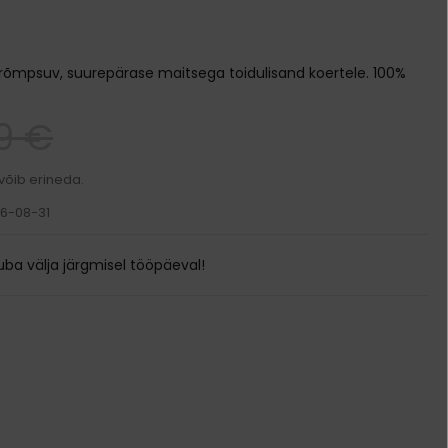
Transpordikotid
Kodune varustus
rõmpsuv, suurepärase maitsega toidulisand koertele. 100%
Pesad ja madratsid
Söögi- ja jooginõud
Puurid
9 €
Kausid
Ukseavad
Automaatsed jootjad ja söötjad
Sööda konteinerid
 võib erineda.
26-08-31
ba välja järgmisel tööpäeval!