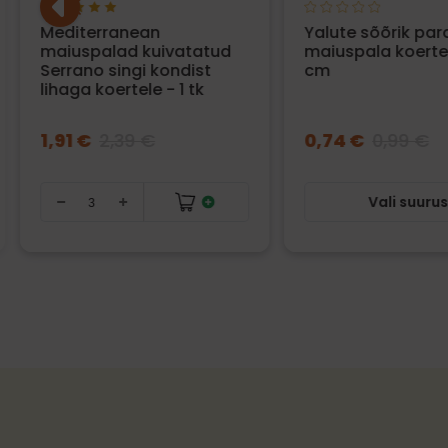
Mediterranean
Yalute sõõrik par
maiuspalad kuivatatud
maiuspala koertel
Serrano singi kondist
cm
lihaga koertele - 1 tk
1,91 €
2,39 €
0,74 €
0,99 €
Vali suuru