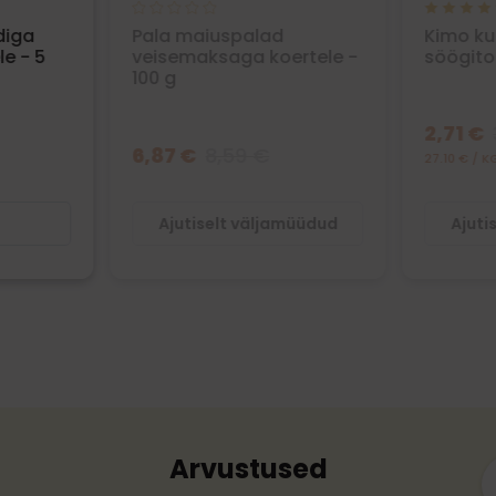
diga
Pala maiuspalad
Kimo ku
e - 5
veisemaksaga koertele -
söögitor
100 g
2,71 €
6,87 €
8,59 €
27.10 € / K
s
Ajutiselt väljamüüdud
Ajuti
Arvustused