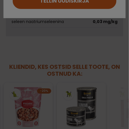
TELLIN UUDISKIRJA
Ei saa kontole sisse logida?
jood kaltsiumjodiidina, veevaba
0,75 mg/kg
seleen naatriumseleenina
0,03 mg/kg
KLIENDID, KES OSTSID SELLE TOOTE, ON
OSTNUD KA:
−20%