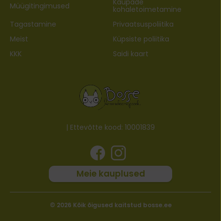
Kaupade
Müügitingimused
kohaletoimetamine
Tagastamine
Privaatsuspoliitika
Meist
Küpsiste poliitika
KKK
Saidi kaart
| Ettevõtte kood: 10001839
Meie kauplused
© 2026 Kõik õigused kaitstud bosse.ee