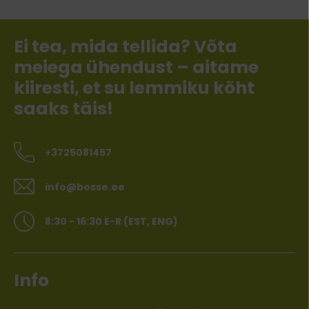
Ei tea, mida tellida? Võta
meiega ühendust – aitame
kiiresti, et su lemmiku kõht
saaks täis!
+3725081457
info@bosse.ee
8:30 - 16:30 E-R (EST, ENG)
Info