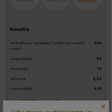
TÕUGUDELE
Koostis
lambaliha ja -saadused (südamed, sooled,
70%
maks)
maguskartul
5%
mineraalid
1%
safloorõli
0,2%
merevetikad
0,1%
Analüütilise koostisosad