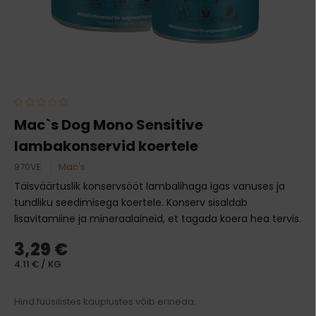
Mac`s Dog Mono Sensitive
lambakonservid koertele
970VE
Mac's
Täisväärtuslik konservsööt lambalihaga igas vanuses ja
tundliku seedimisega koertele. Konserv sisaldab
lisavitamiine ja mineraalaineid, et tagada koera hea tervis.
3,29 €
4.11 € / KG
Hind füüsilistes kauplustes võib erineda.