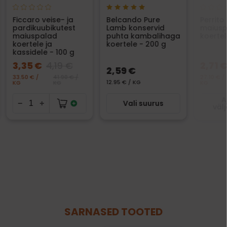
Ficcaro veise- ja
Belcando Pure
Perrito
pardikuubikutest
Lamb konservid
maiusp
maiuspalad
puhta kambalihaga
koertel
koertele ja
koertele - 200 g
kassidele - 100 g
3,35 €
4,19 €
2,71 
2,59 €
33.50 € /
41.90 € /
27.10 € /
12.95 € / KG
KG
KG
KG
A
Vali suurus
väl
SARNASED TOOTED