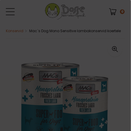
0
Konservid
Mac`s Dog Mono Sensitive lambakonservid koertele