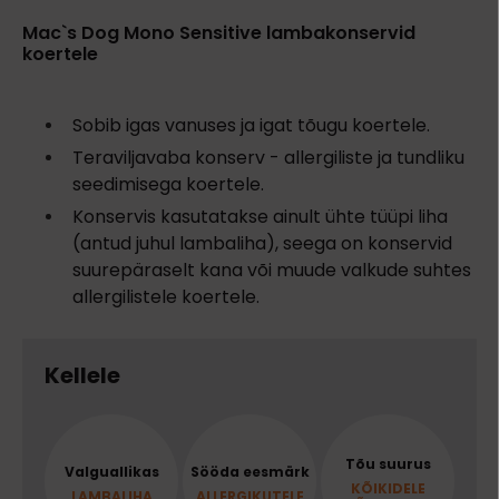
Mac`s Dog Mono Sensitive lambakonservid
koertele
Sobib igas vanuses ja igat tõugu koertele.
Teraviljavaba konserv - allergiliste ja tundliku
seedimisega koertele.
Konservis kasutatakse ainult ühte tüüpi liha
(antud juhul lambaliha), seega on konservid
suurepäraselt kana või muude valkude suhtes
allergilistele koertele.
Kellele
Tõu suurus
Valguallikas
Sööda eesmärk
KÕIKIDELE
LAMBALIHA
ALLERGIKUTELE