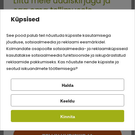
Liitu meie uudiskirjaga ja
toorvalk
9,8%
saa oma tellimusele
toorrasv
6,7%
Küpsised
Quality:
-3% soodustust
toorkiud
0,4%
See pood palub teil nõustuda küpsiste kasutamisega
toortuhk
2,5%
jõudluse, sotsiaalmeedia ja reklaami eesmärkidel.
Logi sisse
Sina ja su perekonna parim sõber väärite veel
Kolmandate osapoolte sotsiaalmeedia- ja reklaamiküpsiseid
niiskus
75%
odavamat hinda!
kasutatakse sotsiaalmeedia funktsioonide ja isikupärastatud
Registreeru
reklaamide pakkumiseks. Kas nõustute nende küpsiste ja
Söödalisandid
seotud isikuandmete töötlemisega?
E-vitamiin
30 mg/kg
Halda
Kontrolli tellimust
Lemmikloom
Facebook
D3-vitamiin
200 RÜ/kg
Keeldu
Kirjuta arvustus
tauriin
1500 mg/kg
Kauplus
Kinnita
Google
tsink tsinksulfaatmonohüdraadina
15 mg/kg
Kirjuta arvustus
mangaan mangaansulfaadina
3 mg/kg