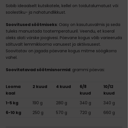
Sobib ideaalselt kutsikatele, kellel on toidutalumatust või
soolestiku- ja nahatundlikkust.
Soovitused söötmiseks
:
Oasy on kasutusvalmis ja seda
tuleks manustada toatemperatuuril. Veendu, et koeral
oleks alati värske joogivesi. Päevane kogus võib varieeruda
sõltuvalt lemmiklooma vanusest ja aktiivsusest.
Soovitatav on jagada päevane kogus mitme söögikorra
vahel.
Soovitatavad söötmisnormid
: grammi päevas:
Looma
2 kuud
4 kuud
6/8
10/12
kaal
kuud
kuud
1-5 kg
190 g
280 g
340 g
340 g
6-10 kg
250 g
570 g
720 g
660 g