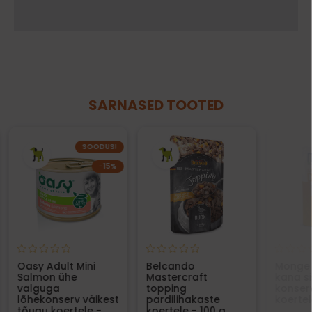
SARNASED TOOTED
SOODUS!
−15%
Oasy Adult Mini
Belcando
Monge 
Salmon ühe
Mastercraft
kana s
valguga
topping
konserv
lõhekonserv väikest
pardilihakaste
koertel
tõugu koertele -
koertele - 100 g