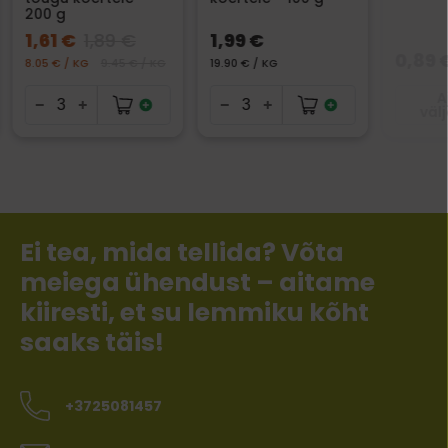
200 g
1,61 €
1,89 €
1,99 €
0,89 
8.05 € / KG
9.45 € / KG
19.90 € / KG
A
väl
Ei tea, mida tellida? Võta
meiega ühendust – aitame
kiiresti, et su lemmiku kõht
saaks täis!
+3725081457