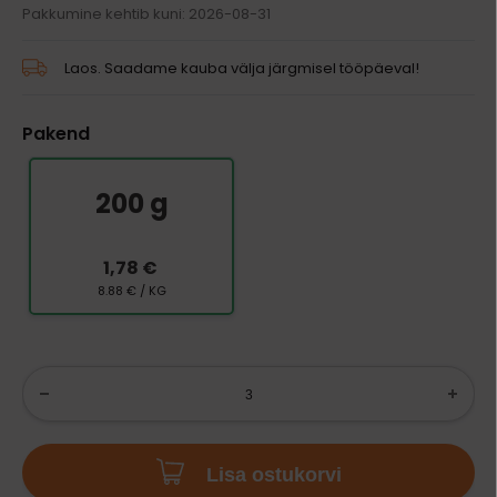
Pakkumine kehtib kuni: 2026-08-31
Laos. Saadame kauba välja järgmisel tööpäeval!
Pakend
200 g
1,78 €
8.88 € / KG
Lisa ostukorvi