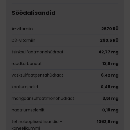
Söödalisandid
A-vitamiin
2670 RÜ
D3-vitamiin
290,5 RÜ
tsinksulfaatmonohüdraat
42,77 mg
raudkarbonaat
13,5 mg
vasksulfaatpentahüdraat
6,42 mg
kaaliumjodiid
0,49 mg
mangaansulfaatmonohüdraat
3,51 mg
naatriumseleniit
0,18 mg
tehnoloogilised lisandid -
1062,5 mg
kaneelikummi