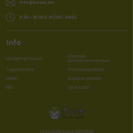
info@bosse.ee
8:30 - 16:30 E-R (EST, ENG)
Info
Kaupade
Müügitingimused
kohaletoimetamine
Tagastamine
Privaatsuspoliitika
Meist
Küpsiste poliitika
KKK
Saidi kaart
| Ettevõtte kood: 10001839