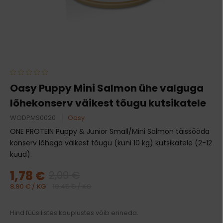
Oasy Puppy Mini Salmon ühe valguga
lõhekonserv väikest tõugu kutsikatele
WODPMS0020
Oasy
ONE PROTEIN Puppy & Junior Small/Mini Salmon täissööda
konserv lõhega väikest tõugu (kuni 10 kg) kutsikatele (2-12
kuud).
1,78 €
2,09 €
8.90 € / KG
10.45 € / KG
Hind füüsilistes kauplustes võib erineda.