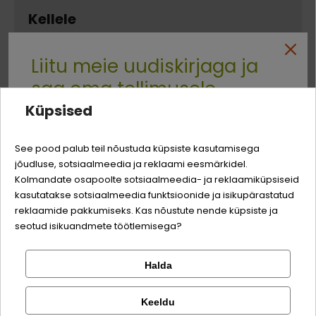
Kellele
Liitu meie uudiskirjaga ja
Sööda eesmärk
Tõu suurus
Valguallikas
saa oma tellimusele
TUNDLIKULE
ERITI VÄIKESTELE
KALA
SEEDETRAKTILE
TÕUGUDELE
Küpsised
-3% soodustust
Quality:
See pood palub teil nõustuda küpsiste kasutamisega
jõudluse, sotsiaalmeedia ja reklaami eesmärkidel.
Logi sisse
Koostis
Sina ja su perekonna parim sõber väärite veel
Kolmandate osapoolte sotsiaalmeedia- ja reklaamiküpsiseid
odavamat hinda!
kasutatakse sotsiaalmeedia funktsioonide ja isikupärastatud
Registreeru
reklaamide pakkumiseks. Kas nõustute nende küpsiste ja
lõhe
94%
seotud isikuandmete töötlemisega?
kartul
4,1%
Halda
Kontrolli tellimust
Lemmikloom
taimeõlid ja -rasvad
Facebook
Keeldu
fruktooligosahhariidid
0,1%