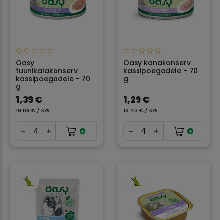
Oasy
Oasy kanakonserv
tuunikalakonserv
kassipoegadele - 70
kassipoegadele - 70
g
g
1,39 €
1,29 €
19.86 € / KG
18.43 € / KG