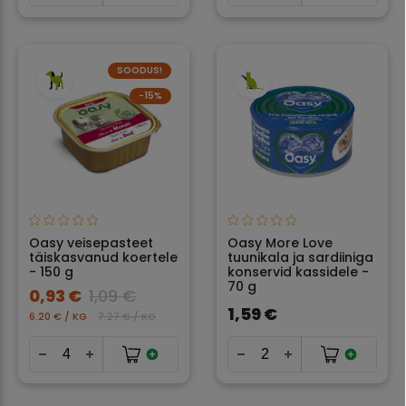
SOODUS!
−15%
Oasy veisepasteet
Oasy More Love
täiskasvanud koertele
tuunikala ja sardiiniga
- 150 g
konservid kassidele -
70 g
0,93 €
1,09 €
1,59 €
6.20 € / KG
7.27 € / KG