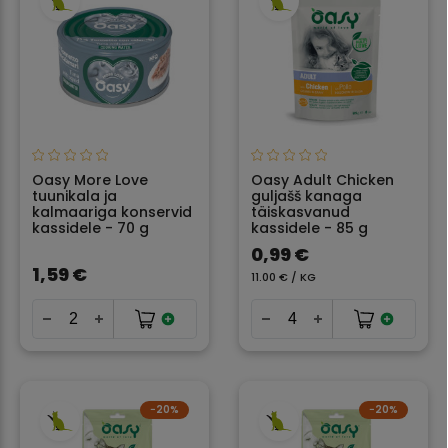
Oasy More Love
Oasy Adult Chicken
tuunikala ja
guljašš kanaga
kalmaariga konservid
täiskasvanud
kassidele - 70 g
kassidele - 85 g
0,99 €
1,59 €
11.00 € / KG
−20%
−20%