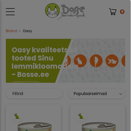
0
Bränd
Oasy
Oasy kvaliteetsed
tooted Sinu
lemmikloomadele
- Bosse.ee
162 kaubad
Filtrid
Populaarseimad