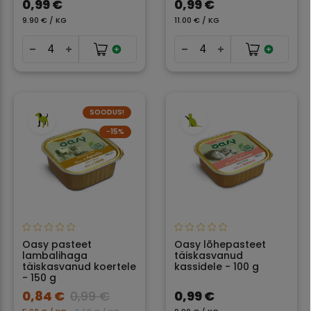
0,99 €
0,99 €
9.90 € / KG
11.00 € / KG
SOODUS!
−15%
Oasy pasteet
Oasy lõhepasteet
lambalihaga
täiskasvanud
täiskasvanud koertele
kassidele - 100 g
- 150 g
0,84 €
0,99 €
0,99 €