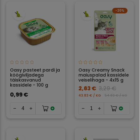
−20%
Oasy pasteet pardi ja
Oasy Creamy Snack
köögiviljadega
maiuspalad kassidele
täiskasvanud
veiselihaga - 4x15 g
kassidele - 100 g
2,63 €
3,29 €
0,99 €
43.83 € / KG
54.83 € / KG