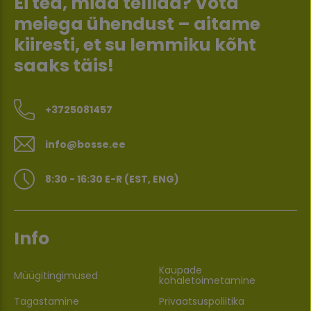
Ei tea, mida tellida? Võta
meiega ühendust – aitame
kiiresti, et su lemmiku kõht
saaks täis!
+3725081457
info@bosse.ee
8:30 - 16:30 E-R (EST, ENG)
Info
Kaupade
Müügitingimused
kohaletoimetamine
Tagastamine
Privaatsuspoliitika