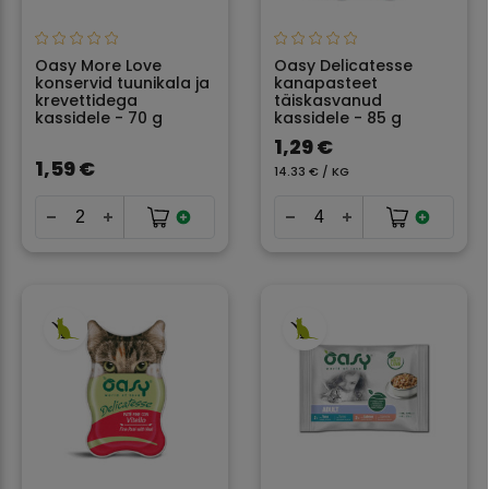
Oasy More Love
Oasy Delicatesse
konservid tuunikala ja
kanapasteet
krevettidega
täiskasvanud
kassidele - 70 g
kassidele - 85 g
1,29 €
1,59 €
14.33 € / KG