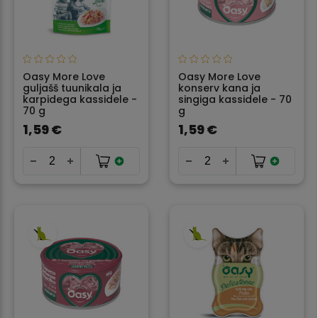
Oasy More Love
Oasy More Love
guljašš tuunikala ja
konserv kana ja
karpidega kassidele -
singiga kassidele - 70
70 g
g
1,59 €
1,59 €