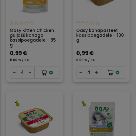
Oasy Kitten Chicken
Oasy kanapasteet
guljašš kanaga
kassipoegadele - 100
kassipoegadele - 85
g
g
0,99 €
0,99 €
11.00 € / KG
9.90 € / KG