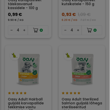
Oasy kanapasteet
Oasy kanapasteet
täiskasvanud
kutsikatele - 150 g
kassidele - 100 g
0,99 €
0,93 €
1,09 €
9.90 € / KG
6.20 € / KG
7.27 € / KG
Oasy Adult Hairball
Oasy Adult Sterilized
guljašš karvapallide
Salmon guljašš lõhega
tekkimise vastu
steriliseeritud