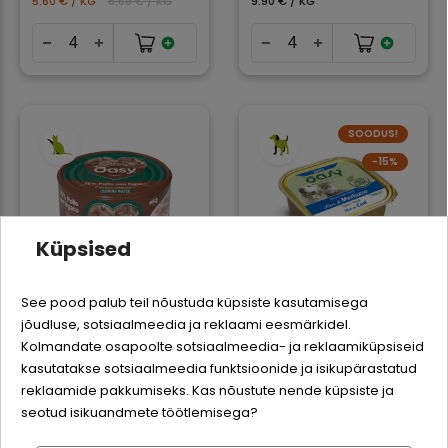
5.60 € / KG
6.60 € / KG
9.90 € / KG
SOODUS!
−15%
Küpsised
See pood palub teil nõustuda küpsiste kasutamisega
Oasy More Love
Oasy pasteet tursaga
jõudluse, sotsiaalmeedia ja reklaami eesmärkidel.
Logi sisse
konserv kana ja
täiskasvanud koertele
Kolmandate osapoolte sotsiaalmeedia- ja reklaamiküpsiseid
maksaga kassidele -
- 150 g
kasutatakse sotsiaalmeedia funktsioonide ja isikupärastatud
70 g
0,84 €
0,99 €
Registreeru
reklaamide pakkumiseks. Kas nõustute nende küpsiste ja
1,59 €
5.60 € / KG
6.60 € / KG
seotud isikuandmete töötlemisega?