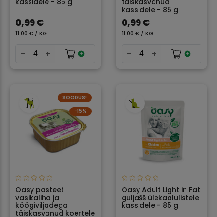
kassidele - 85 g
täiskasvanud
kassidele - 85 g
0,99 €
0,99 €
11.00 € / KG
11.00 € / KG
SOODUS!
−15%
Oasy pasteet
Oasy Adult Light in Fat
vasikaliha ja
guljašš ülekaalulistele
köögiviljadega
kassidele - 85 g
täiskasvanud koertele