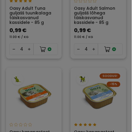
Oasy Adult Tuna
Oasy Adult Salmon
guljašš tuunikalaga
guljašš lõhega
täiskasvanud
täiskasvanud
kassidele - 85 g
kassidele - 85 g
0,99 €
0,99 €
11.00 € / KG
11.00 € / KG
SOODUS!
−15%