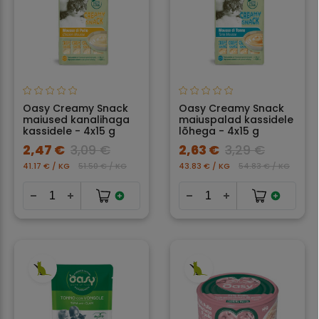
Oasy Creamy Snack
Oasy Creamy Snack
maiused kanalihaga
maiuspalad kassidele
kassidele - 4x15 g
lõhega - 4x15 g
2,47 €
3,09 €
2,63 €
3,29 €
41.17 € / KG
51.50 € / KG
43.83 € / KG
54.83 € / KG