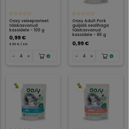
Oasy veisepasteet
Oasy Adult Pork
täiskasvanud
guljašš sealihaga
kassidele - 100 g
täiskasvanud
kassidele - 85 g
0,99 €
0,99 €
9.90 € / KG