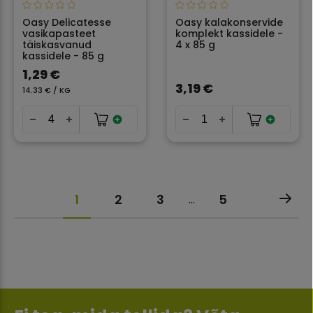
Oasy Delicatesse
Oasy kalakonservide
vasikapasteet
komplekt kassidele -
täiskasvanud
4 x 85 g
kassidele - 85 g
1,29 €
3,19 €
14.33 € / KG
1
2
3
5
…