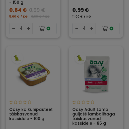
- 150 g
0,84 €
0,99 €
0,99 €
5.60 € / KG
6.60 € / KG
11.00 € / KG
Oasy kalkunipasteet
Oasy Adult Lamb
täiskasvanud
guljašš lambalihaga
kassidele - 100 g
täiskasvanud
kassidele - 85 g