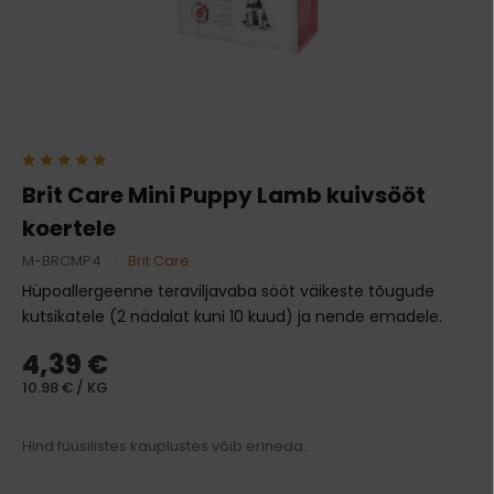
Brit Care Mini Puppy Lamb kuivsööt
koertele
M-BRCMP4
Brit Care
Hüpoallergeenne teraviljavaba sööt väikeste tõugude
kutsikatele (2 nädalat kuni 10 kuud) ja nende emadele.
4,39 €
10.98 € / KG
Hind füüsilistes kauplustes võib erineda.