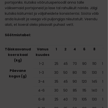
portsjoniks. Kutsika võõrutusperioodil anna talle
väiksemaid portsjoneid ja lase tal rahulikult närida. Jälgi
kutsika käitumist ja väljaheidete konsistentsi. Sööta võib
anda kuivalt ja veega või puljongiga niisutatult. Veendu
alati, et koeral oleks piisavalt puhast vett.
Söötmistabel:
Täiskasvanud
Vanus
1
2
4
6
8
10
koera kaal
kuudes
(kg)
1-2
25
45
70
90
110
140
Päevane
1-3
30
50
80
110
130
170
kogus (g)
3-4
35
45
90
120
145
175
4-6
30
50
85
115
140
170
6-8
25
40
70
105
130
150