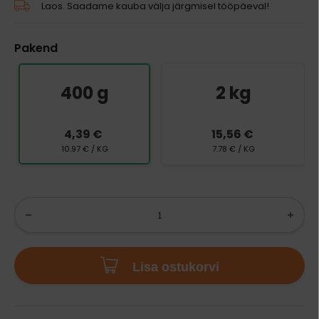
Laos. Saadame kauba välja järgmisel tööpäeval!
Pakend
400 g
2 kg
4,39 €
15,56 €
10.97 € / KG
7.78 € / KG
Lisa ostukorvi