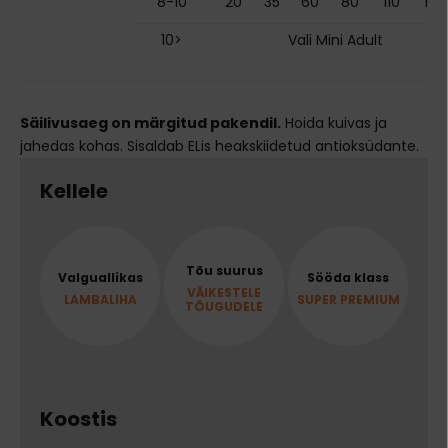
8-10
20
35
60
80
110
120
10>
Vali Mini Adult
Säilivusaeg on märgitud pakendil.
Hoida kuivas ja
jahedas kohas. Sisaldab ELis heakskiidetud antioksüdante.
Kellele
Tõu suurus
Valguallikas
Sööda klass
VÄIKESTELE
LAMBALIHA
SUPER PREMIUM
TÕUGUDELE
Koostis