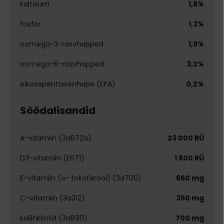
kaltsium
1,6%
fosfor
1,3%
oomega-3-rasvhapped
1,9%
oomega-6-rasvhapped
3,2%
eikosapentaeenhape (EPA)
0,2%
Söödalisandid
A-vitamiin (3a672a)
23 000 RÜ
D3-vitamiin (E671)
1 800 RÜ
E-vitamiin (α- tokoferool) (3a700)
650 mg
C-vitamiin (3a312)
350 mg
koliinkloriid (3a890)
700 mg