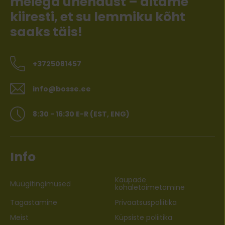
meiega ühendust – aitame
kiiresti, et su lemmiku kõht
saaks täis!
+3725081457
info@bosse.ee
8:30 - 16:30 E-R (EST, ENG)
Info
Kaupade
Müügitingimused
kohaletoimetamine
Tagastamine
Privaatsuspoliitika
Meist
Küpsiste poliitika