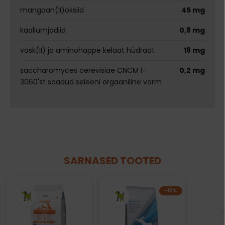
mangaan(II)oksiid
45 mg
kaaliumjodiid
0,8 mg
vask(II) ja aminohappe kelaat hüdraat
18 mg
saccharomyces cerevisiae CNCM I-
0,2 mg
3060'st saadud seleeni orgaaniline vorm
SARNASED TOOTED
−10%