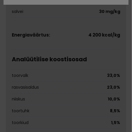
salvei
30 mg/kg
Energiaväärtus:
4 200 kcal/kg
Analüütilise koostisosad
toorvalk
33,0%
rasvasisaldus
23,0%
niiskus
10,0%
toortuhk
8,5%
toorkiud
1,5%