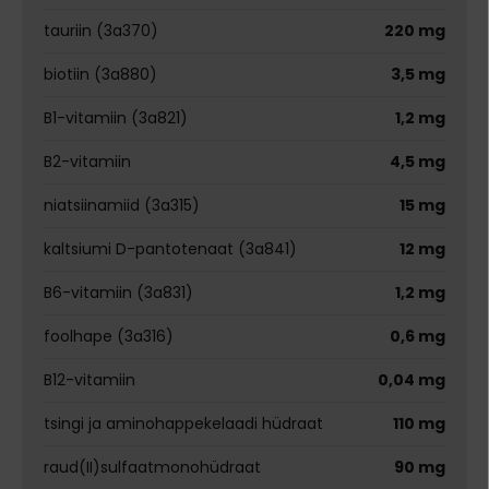
tauriin (3a370)
220 mg
biotiin (3a880)
3,5 mg
B1-vitamiin (3a821)
1,2 mg
B2-vitamiin
4,5 mg
niatsiinamiid (3a315)
15 mg
kaltsiumi D-pantotenaat (3a841)
12 mg
B6-vitamiin (3a831)
1,2 mg
foolhape (3a316)
0,6 mg
B12-vitamiin
0,04 mg
tsingi ja aminohappekelaadi hüdraat
110 mg
raud(II)sulfaatmonohüdraat
90 mg