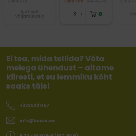
9.40 € / KG
7.60 € / KG
8.45 € / KG
5.76 € / 
Ajutiselt
Va
väljamüüdud
Ei tea, mida tellida? Võta
meiega ühendust – aitame
kiiresti, et su lemmiku kõht
saaks täis!
+3725081457
info@bosse.ee
8:30 - 16:30 E-R (EST, ENG)