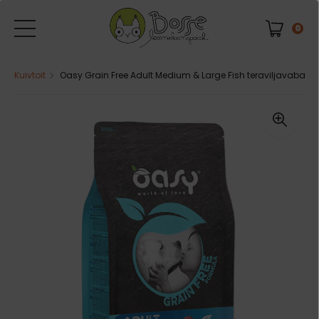
0
Kuivtoit
Oasy Grain Free Adult Medium & Large Fish teraviljavaba kal