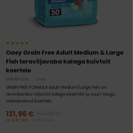
Oasy Grain Free Adult Medium & Large
Fish teraviljavaba kalaga kuivtoit
koertele
DGDAPL1200
Oasy
GRAIN FREE FORMULA Adult Medium/Large Fish on
teraviljavaba täissööt kalaga keskmist ja suurt tõugu
täiskasvanud koertele.
121,96 €
143,48 €
10.16 € / KG
11.96 € / KG