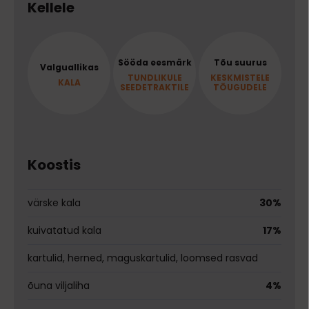
Kellele
Sööda eesmärk
Tõu suurus
Valguallikas
TUNDLIKULE
KESKMISTELE
KALA
SEEDETRAKTILE
TÕUGUDELE
Koostis
värske kala
30%
kuivatatud kala
17%
kartulid, herned, maguskartulid, loomsed rasvad
õuna viljaliha
4%