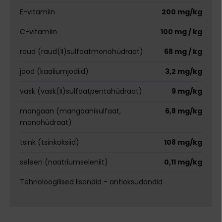
E-vitamiin
200 mg/kg
C-vitamiin
100 mg / kg
raud (raud(II)sulfaatmonohüdraat)
68 mg / kg
jood (kaaliumjodiid)
3,2 mg/kg
vask (vask(II)sulfaatpentahüdraat)
9 mg/kg
mangaan (mangaanisulfaat,
6,8 mg/kg
monohüdraat)
tsink (tsinkoksiid)
108 mg/kg
seleen (naatriumseleniit)
0,11 mg/kg
Tehnoloogilised lisandid - antioksüdandid