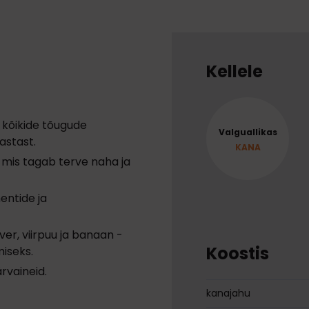
Kellele
 kõikide tõugude
Valguallikas
astast.
KANA
mis tagab terve naha ja
entide ja
er, viirpuu ja banaan -
Koostis
iseks.
ärvaineid.
kanajahu