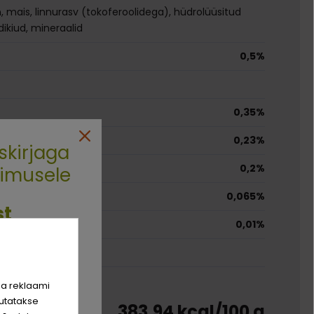
en, mais, linnurasv (tokoferoolidega), hüdrolüüsitud
ikiud, mineraalid
0,5%
0,35%
0,23%
skirjaga
0,2%
limusele
0,065%
st
0,01%
sad, kuivatatud
rim sõber
hinda!
ja reklaami
utatakse
tus:
383,94 kcal/100 g