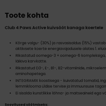
Toote kohta
Club 4 Paws Active kuivsööt kanaga koertele
Kõrge valgu- (30%) ja rasvasisaldus (15%) vastab
aktiivsete koerte energiavajadusele alates 1. elua
Rikastatud oomega-3 + oomega-6 kompleksiga, 
läikiva karvkatte.
Rikastatud D3-, E-, B1-, B2-vitamiinide, mikroelem
aminohapetega.
INTEGRAMIX koostisega - kuivatatud tomatid, ingv
lemmiklooma üldise tervise ja immuunsuse tagam
Ei sisalda kunstlikke lõhna- ja maitseaineid ega v
Soovitused söötmiseks: