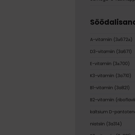
Söödalisan
A-vitamiin (3а672а)
D3-vitamiin (3a671)
E-vitamiin (3а700)
K3-vitamiin (3a710)
B1-vitamiin (3a821)
B2-vitamiin (riboflavi
kaltsium D-pantoten
niatsiin (3a314)