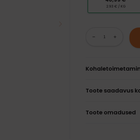
2.93 € / KG
Kohaletoimetami
Toote saadavus k
Toote omadused