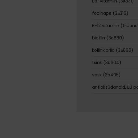
B6-vitamiin (3а831)
foolhape (3а316)
B-12 vitamiin (tsüan
biotiin (3a880)
koliinkloriid (3а890)
tsink (3b604)
vask (3b405)
antioksüdandid, ELi po