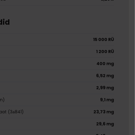
did
15 000 RÜ
1 200 RÜ
400 mg
6,52 mg
2,99 mg
in)
9,1 mg
aat (3а841)
23,73 mg
29,6 mg