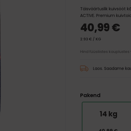
traksid
mänguasjad
d ja palsamid
Transpordikotid
Täisväärtuslik kuivsööt k
iivsed mänguasjad
harjad
Kaelarihmad
Auto jaoks
ACTIVE. Premium kuivtoid
karvkatte hooldus
Traksid
40,99 €
 ja jalanõud
 silmade, hammaste ja
Rihmad
hooldus
2.93 € / KG
 vihmamantlid
id
Hind füüsilistes kauplustes
Laos. Saadame kau
Pakend
14 kg
40,99 €