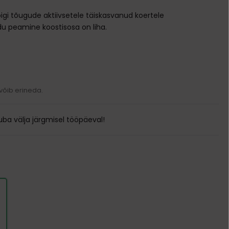
Transpordikotid
õigi tõugude aktiivsetele täiskasvanud koertele
Kodune varustus
u peamine koostisosa on liha.
Pesad ja madratsid
Söögi- ja jooginõud
Puurid
Kausid
Ukseavad
Automaatsed jootjad ja söötjad
 võib erineda.
Sööda konteinerid
ba välja järgmisel tööpäeval!