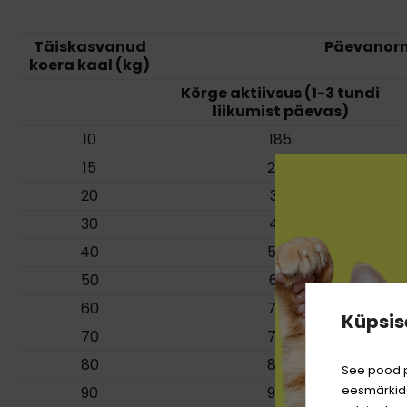
Täiskasvanud
Päevanorm
koera kaal (kg)
Kõrge aktiivsus (1-3 tundi
liikumist päevas)
10
185
15
250
20
310
30
415
40
520
50
610
60
700
Küpsis
70
790
80
870
See pood p
eesmärkide
90
950