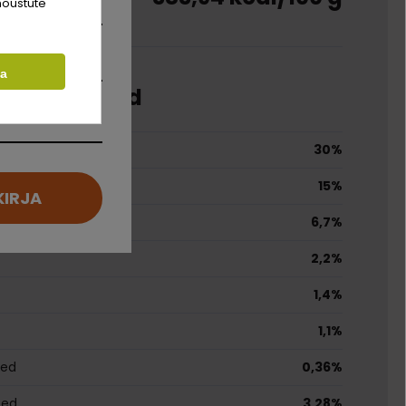
nõustute
ta
e koostisosad
30%
15%
KIRJA
6,7%
2,2%
1,4%
1,1%
ped
0,36%
ped
3,28%