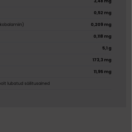
3,48 mg
0,52 mg
okobalamiin)
0,209 mg
0,118 mg
5,1 g
173,3 mg
11,95 mg
olt lubatud säilitusained