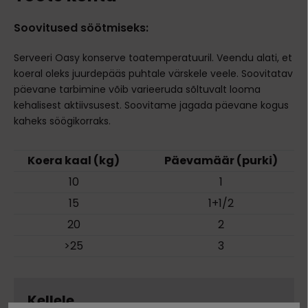
Soovitused söötmiseks:
Serveeri Oasy konserve toatemperatuuril. Veendu alati, et
koeral oleks juurdepääs puhtale värskele veele. Soovitatav
päevane tarbimine võib varieeruda sõltuvalt looma
kehalisest aktiivsusest. Soovitame jagada päevane kogus
kaheks söögikorraks.
Koera kaal (kg)
Päevamäär (purki)
10
1
15
1+1/2
20
2
>25
3
Kellele