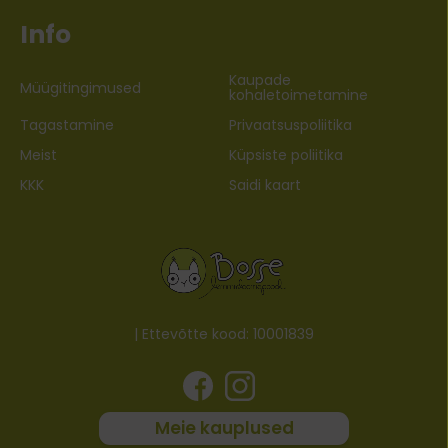
Info
Kaupade
Müügitingimused
kohaletoimetamine
Tagastamine
Privaatsuspoliitika
Meist
Küpsiste poliitika
KKK
Saidi kaart
| Ettevõtte kood: 10001839
Meie kauplused