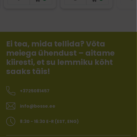
Ei tea, mida tellida? Võta
meiega ühendust – aitame
kiiresti, et su lemmiku kõht
saaks täis!
+3725081457
info@bosse.ee
8:30 - 16:30 E-R (EST, ENG)