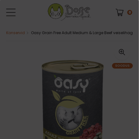
0
Konservid
Oasy Grain Free Adult Medium & Large Beef veiselihaga k
SOODUS