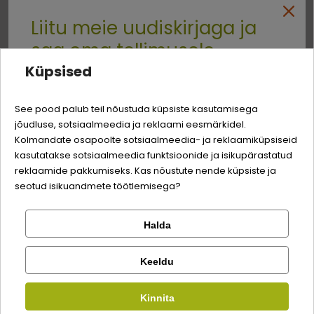
Liitu meie uudiskirjaga ja
saa oma tellimusele
Tõu suurus
Valguallikas
Sööda klass
HIIGLASLIKELE
Küpsised
VEISELIHA
TERAVILJAVABA
TÕUGUDELE
-3% soodustust
Quality:
See pood palub teil nõustuda küpsiste kasutamisega
jõudluse, sotsiaalmeedia ja reklaami eesmärkidel.
Logi sisse
Sina ja su perekonna parim sõber väärite veel
Kolmandate osapoolte sotsiaalmeedia- ja reklaamiküpsiseid
Koostis
odavamat hinda!
kasutatakse sotsiaalmeedia funktsioonide ja isikupärastatud
Registreeru
reklaamide pakkumiseks. Kas nõustute nende küpsiste ja
seotud isikuandmete töötlemisega?
veiseliha
50%
puljong
Halda
Kontrolli tellimust
Lemmikloom
Facebook
suvikõrvitsad
5%
Keeldu
porgandid
5%
Kauplus
Kirjuta arvustus
Kinnita
Google