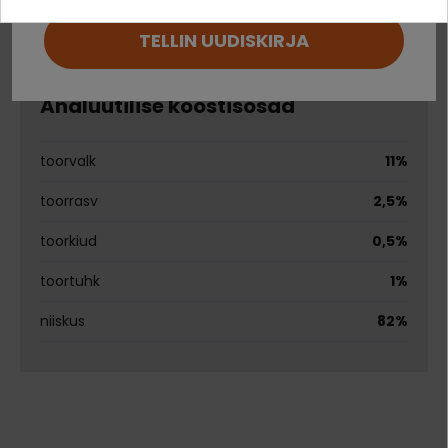
Kirjuta arvustus
Energiaväärtus:
762 kcal/kg
TELLIN UUDISKIRJA
Ei saa kontole sisse logida?
Analüütilise koostisosad
toorvalk
11%
toorrasv
2,5%
toorkiud
0,5%
toortuhk
1%
niiskus
82%