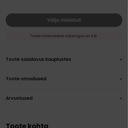
Välja müüdud
Toote minimaalne ostukogus on 2 tk.
Toote saadavus kauplustes
Toote omadused
Arvustused
Toote kohta