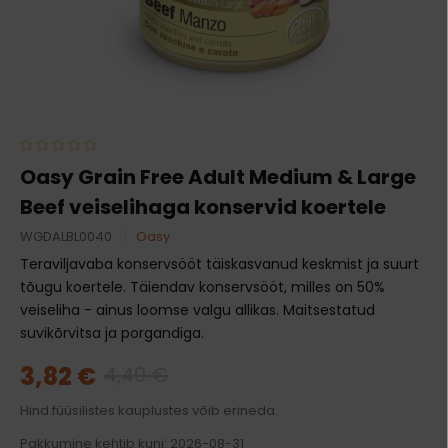
Oasy Grain Free Adult Medium & Large
Beef veiselihaga konservid koertele
WGDALBL0040
Oasy
Teraviljavaba konservsööt täiskasvanud keskmist ja suurt
tõugu koertele. Täiendav konservsööt, milles on 50%
veiseliha - ainus loomse valgu allikas. Maitsestatud
suvikõrvitsa ja porgandiga.
3,82 €
4,49 €
Hind füüsilistes kauplustes võib erineda.
Pakkumine kehtib kuni: 2026-08-31