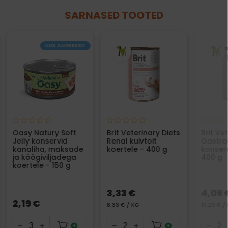
SARNASED TOOTED
UUS AADRESSIL
Oasy Natury Soft
Brit Veterinary Diets
Brit Ve
Jelly konservid
Renal kuivtoit
Gastroi
kanaliha, maksade
koertele - 400 g
konserv
ja köögiviljadega
400 g
koertele - 150 g
3,33 €
4,09 
2,19 €
8.33 € / KG
10.23 € /