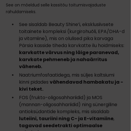
See on mõeldud selle kassitõu toitumisvajaduste
rahuldamiseks.
See sisaldab Beauty Shine’i, eksklusiivsete
toitainete kompleksi (kurgirohuõli, EPA/DHA-d
ja vitamiine), mis on olulised pika karvaga
Pärsia kasside tiheda karvkatte ilu hoidmiseks:
karvkatte värvus ning läige paranevad,
karvkate pehmeneb ja nahaärritus
väheneb.
Naatriumfosfaatidega, mis süljes kaltsiumi
kinni pidades
vähendavad hambakatu ja -
kivi teket.
FOS (frukto-oligosahhariidid) ja MOS
(mannan-oligosahhariidid) ning sünergiline
antioksüdantide kompleks, mis sisaldab
luteiini, tauriini ning C- ja E-vitamiine
,
tagavad seedetrakti optimaalse