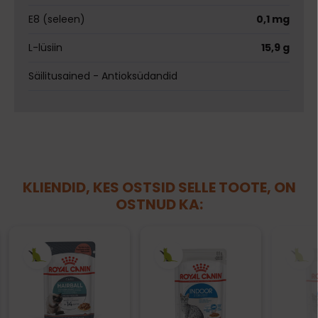
E8 (seleen)
0,1 mg
L-lüsiin
15,9 g
Säilitusained - Antioksüdandid
KLIENDID, KES OSTSID SELLE TOOTE, ON
OSTNUD KA: