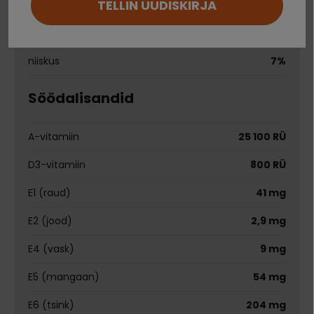
TELLIN UUDISKIRJA
toortuhk
6,6%
Ei saa kontole sisse logida?
kiudained
5,4%
niiskus
7%
Söödalisandid
A-vitamiin
25 100 RÜ
D3-vitamiin
800 RÜ
E1 (raud)
41 mg
E2 (jood)
2,9 mg
E4 (vask)
9 mg
E5 (mangaan)
54 mg
E6 (tsink)
204 mg