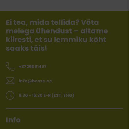
Ei tea, mida tellida? Võta
meiega ühendust – aitame
kiiresti, et su lemmiku kõht
saaks täis!
+3725081457
info@bosse.ee
8:30 - 16:30 E-R (EST, ENG)
Info