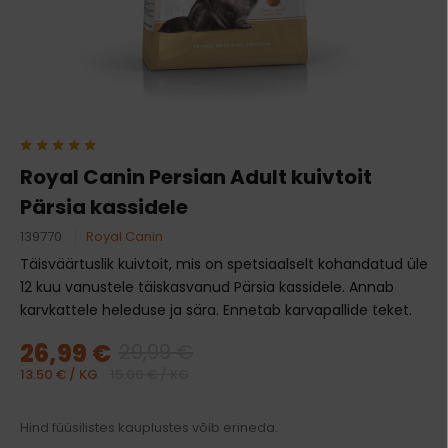
Royal Canin Persian Adult kuivtoit
Pärsia kassidele
139770
Royal Canin
Täisväärtuslik kuivtoit, mis on spetsiaalselt kohandatud üle
12 kuu vanustele täiskasvanud Pärsia kassidele. Annab
karvkattele heleduse ja sära. Ennetab karvapallide teket.
26,99 €
29,99 €
13.50 € / KG
15.00 € / KG
Hind füüsilistes kauplustes võib erineda.