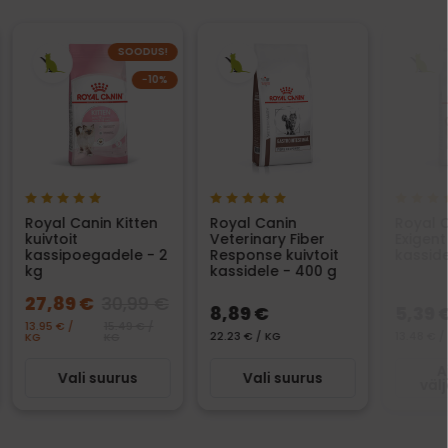
SOODUS!
−10%
Royal Canin Kitten
Royal Canin
Royal 
kuivtoit
Veterinary Fiber
Exigent
kassipoegadele - 2
Response kuivtoit
kasside
kg
kassidele - 400 g
27,89 €
30,99 €
8,89 €
5,39 
13.95 € /
15.49 € /
22.23 € / KG
13.48 € /
KG
KG
A
Vali suurus
Vali suurus
väl