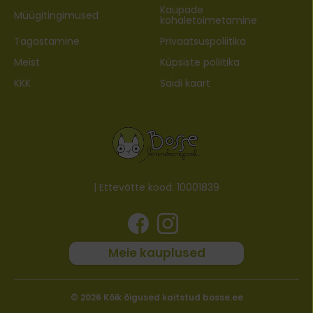
Kaupade
Müügitingimused
kohaletoimetamine
Tagastamine
Privaatsuspoliitika
Meist
Küpsiste poliitika
KKK
Saidi kaart
| Ettevõtte kood: 10001839
Meie kauplused
© 2026 Kõik õigused kaitstud bosse.ee