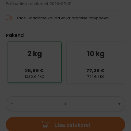
Pakkumine kehtib kuni: 2026-08-31
Laos. Saadame kauba välja järgmisel tööpäeval!
Pakend
2 kg
10 kg
26,99 €
77,39 €
13.50 € / KG
7.74 € / KG
Lisa ostukorvi