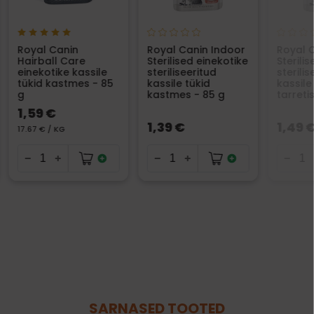
Royal Canin
Royal Canin Indoor
Royal 
Hairball Care
Sterilised einekotike
Sterili
einekotike kassile
steriliseeritud
sterilis
tükid kastmes - 85
kassile tükid
kassile
g
kastmes - 85 g
tarreti
1,59 €
1,39 €
1,49 
17.67 € / KG
SARNASED TOOTED