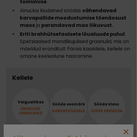
toimimise
.
Ainuüksi kiudained söödas
vähendavad
karvapallide moodustumise tõenäosust
maos
ja
parandavad mao liikuvust.
Eriti brahhütsefaalsete lõualuude puhul
.
Spetsiaalsed mandlikujulised graanulid, mis on
mõeldud eranditult Pärsia kassidele, kellele on
omane keelealune haaramine.
Kellele
Valguallikas
Sööda eesmärk
Sööda klass
ERINEVAD
KARVAPUSADELE
SUPER PREMIUM
LINNULIHAD