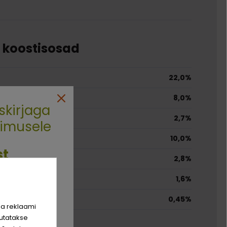
e koostisosad
22,0%
8,0%
skirjaga
2,7%
limusele
10,0%
st
2,8%
1,6%
rim sõber
0,45%
hinda!
ja reklaami
utatakse