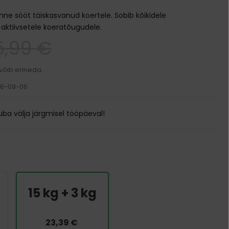
Transpordikotid
mne sööt täiskasvanud koertele. Sobib kõikidele
Kodune varustus
aktiivsetele koeratõugudele.
5,99 €
Pesad ja madratsid
Söögi- ja jooginõud
Puurid
Kausid
Ukseavad
 võib erineda.
Automaatsed jootjad ja söötjad
26-09-06
Sööda konteinerid
ba välja järgmisel tööpäeval!
15 kg + 3 kg
23,39 €