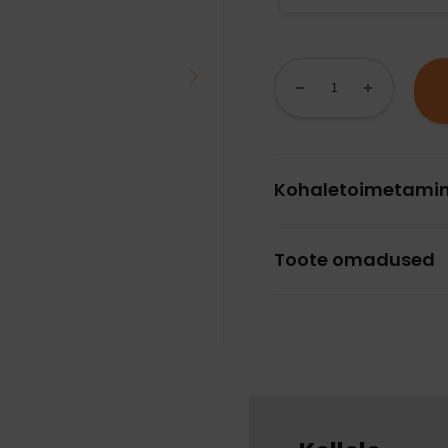
Kohaletoimetami
Toote omadused