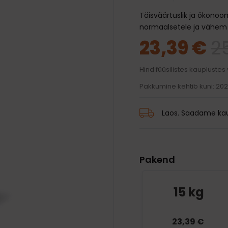
traksid
mänguasjad
d ja palsamid
Transpordikotid
Täisväärtuslik ja ökonoo
iivsed mänguasjad
harjad
Kaelarihmad
Auto jaoks
normaalsetele ja vähem 
karvkatte hooldus
Traksid
23,39 €
2
 ja jalanõud
 silmade, hammaste ja
Rihmad
hooldus
 vihmamantlid
Hind füüsilistes kauplustes
id
Pakkumine kehtib kuni: 20
Laos. Saadame kau
Pakend
15 kg
23,39 €