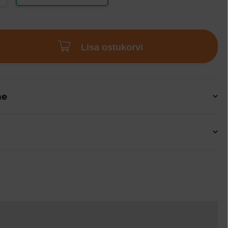
Lisa ostukorvi
ne