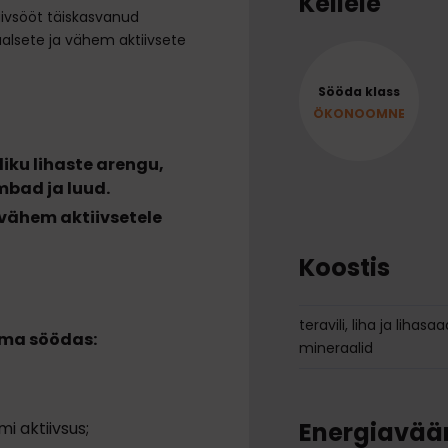
Kellele
ivsööt täiskasvanud
alsete ja vähem aktiivsete
Sööda klass
ÖKONOOMNE
liku lihaste arengu,
mbad ja luud.
vähem aktiivsetele
Koostis
teravili, liha ja lihas
oma söödas:
mineraalid
Energiaväär
i aktiivsus;