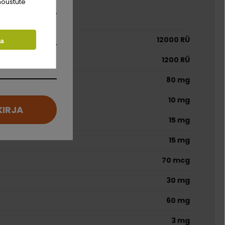
nõustute
did
12000 RÜ
ta
1200 RÜ
80 mg
10 mg
KIRJA
15 mg
15 mg
70 mcg
30 mg
60 mg
3 mg