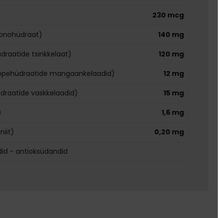
230 mcg
monohüdraat)
140 mg
raatide tsinkkelaat)
120 mg
pehüdraatide mangaankelaadid)
12 mg
raatide vaskkelaadid)
15 mg
)
1,6 mg
niit)
0,20 mg
did - antioksüdandid