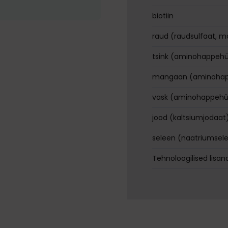
biotiin
raud (raudsulfaat, 
tsink (aminohappehüd
mangaan (aminohap
vask (aminohappehüd
jood (kaltsiumjodaat
seleen (naatriumsele
Tehnoloogilised lisan