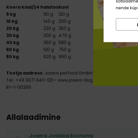
sotsiaalme
Koera kaal/24 h
alates
kuni
nende küps
5 kg
90 g
120 g
10 kg
140 g
200 g
20 kg
230 g
350 g
30 kg
300 g
470 g
40 kg
360 g
580 g
60 kg
510 g
750 g
80 kg
620 g
960 g
Tootja aadress:
Josera petfood GmbH &amp; Co. KG • 63924 
Tel.: +49 9371 940-120 • www.josera-dog.com • E. paštas:
exp
BY-1-00266
Allalaadimine
Josera Josidog Economy