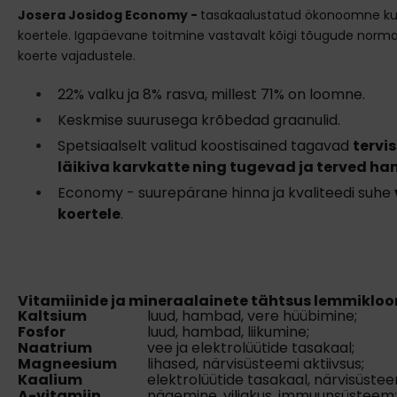
Josera Josidog Economy -
tasakaalustatud ökonoomne ku
koertele. Igapäevane toitmine vastavalt kõigi tõugude norma
koerte vajadustele.
22
% valk
u ja 8
% rasv
a, millest 71
%
on loomne.
Keskmise suurusega krõbedad graanulid.
Spetsiaalselt valitud koostisained tagavad
tervis
läikiva karvkatte ning tugevad ja terved ha
Economy - suurepärane hinna ja kvaliteedi suhe
koertele
.
Vitamiinide ja mineraalainete tähtsus lemmiklo
Kaltsium
luud, hambad, vere hüübimine;
Fosfor
luud, hambad, liikumine;
Naatrium
vee ja elektrolüütide tasakaal;
Magneesium
lihased, närvisüsteemi aktiivsus;
Kaalium
elektrolüütide tasakaal, närvisüsteem
A-vitamiin
nägemine, viljakus, immuunsüsteem;