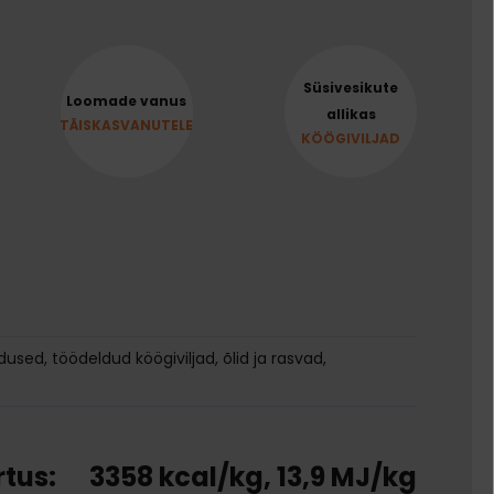
Süsivesikute
Loomade vanus
allikas
TÄISKASVANUTELE
KÖÖGIVILJAD
aadused, töödeldud köögiviljad, õlid ja rasvad,
tus:
3358 kcal/kg, 13,9 MJ/kg