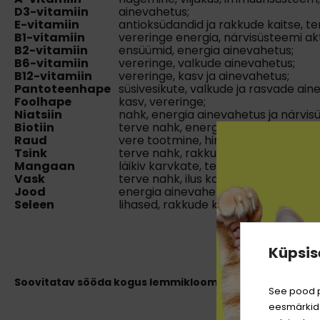
D3-vitamiin
ainevahetus;
E-vitamiin
antioksüdandid ja rakkude kaitse, te
B1-vitamiin
vereringe energia, närvisüsteemi akt
B2-vitamiin
ensüümid, energia ainevahetus;
B6-vitamiin
vereringe, valkude ainevahetus;
B12-vitamiin
vereringe, kasv ja ainevahetus;
Pantoteenhape
süsivesikute, valkude ja rasvade ain
Foolhape
kasv, vereringe;
Niatsiin
nahk, energia ainevahetus ja närvis
Biotiin
terve nahk, energia ainevahetus;
Raud
vere tootmine, hingamine, ensüümid
Tsink
terve nahk, rakkude kaitse;
Mangaan
läikiv karvkate, terved luud, rakkude
Vask
terve nahk, ilus karvkate, rakkude ka
Jood
energia ainevahetus;
Seleen
lihased, rakkude kaitse, viljakus.
Küpsis
Soovitatav sööda kogus lemmiklooma kohta päevas
:
See pood p
eesmärkide