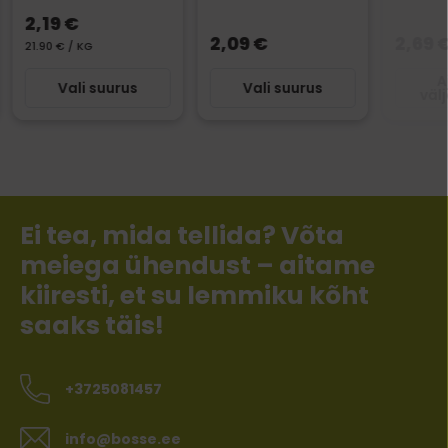
2,19 €
2,09 €
2,69 
21.90 € / KG
A
Vali suurus
Vali suurus
väl
Ei tea, mida tellida? Võta
meiega ühendust – aitame
kiiresti, et su lemmiku kõht
saaks täis!
+3725081457
info@bosse.ee