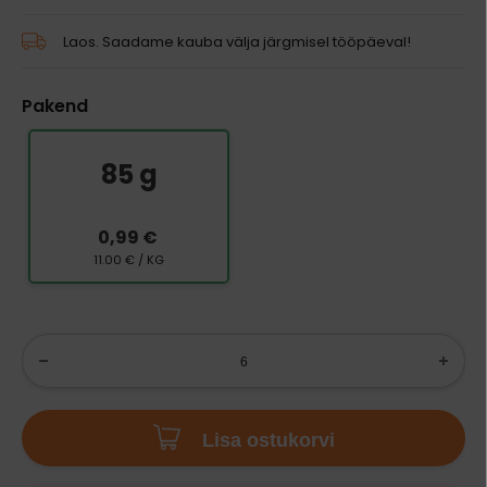
Laos. Saadame kauba välja järgmisel tööpäeval!
Pakend
85 g
0,99 €
11.00 € / KG
Lisa ostukorvi