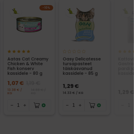
−10%
Aatas Cat Creamy
Oasy Delicatesse
Kattovi
Chicken & White
tursapasteet
Gastro 
Fish konserv
täiskasvanud
pardi ja
kassidele - 80 g
kassidele - 85 g
kasside
1,07 €
1,19 €
1,29 €
13.38 € /
14.88 € /
1,29 
14.33 € / KG
KG
KG