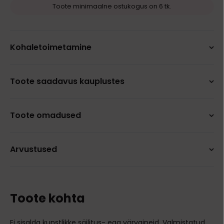
Toote minimaalne ostukogus on 6 tk.
Kohaletoimetamine
Toote saadavus kauplustes
Toote omadused
Arvustused
Toote kohta
Ei sisalda kunstlikke säilitus- ega värvaineid. Valmistatud