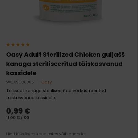
Oasy Adult Sterilized Chicken guljašš
kanaga steriliseeritud täiskasvanud
kassidele
WCASCB0085
Oasy
Täissööt kanaga steriliseeritud või kastreeritud
täiskasvanud kassidele.
0,99 €
11.00 € / KG
Hind füüsilistes kauplustes võib erineda.