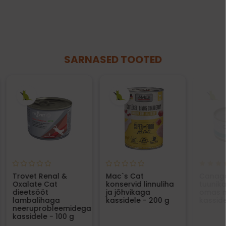
SARNASED TOOTED
Trovet Renal &
Mac`s Cat
Canaga
Oxalate Cat
konservid linnuliha
tuunik
dieetsööt
ja jõhvikaga
omas 
lambalihaga
kassidele - 200 g
kasside
neeruprobleemidega
kassidele - 100 g