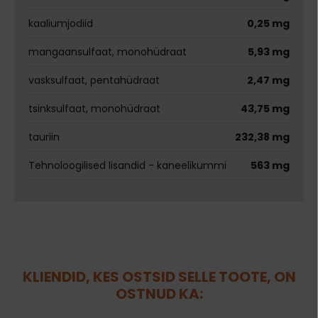
kaaliumjodiid
0,25 mg
mangaansulfaat, monohüdraat
5,93 mg
vasksulfaat, pentahüdraat
2,47 mg
tsinksulfaat, monohüdraat
43,75 mg
tauriin
232,38 mg
Tehnoloogilised lisandid - kaneelikummi
563 mg
KLIENDID, KES OSTSID SELLE TOOTE, ON
OSTNUD KA: