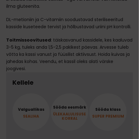
ilma gluteenita.
DL-metioniin ja C-vitamiin soodustavad steriliseeritud
kasside kuseteede tervist ja hõlbustavad uriini pH kontrolli.
Toitmissoovitused
:
täiskasvanud kassidele, kes kaaluvad
3-5 kg, tuleks anda 1,5-2,5 pakikest päevas. Arvesse tuleb
võtta ka kassi vanust ja füüsilist aktiivsust. Hoida kuivas ja
jahedas kohas. Veendu, et kassil oleks alati värske
joogivesi.
Kellele
Sööda eesmärk
Valguallikas
Sööda klass
ÜLEKAALULISUSE
SEALIHA
SUPER PREMIUM
KORRAL