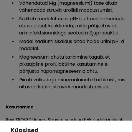
Vähendatud Mg (magneesiumi) tase aitab
vähendada struviit uroliidi moodustumist.
Säilitab madalat uriini pH-d, et neutraliseerida
ebasoodsat keskkonda, mida põhjustavad
uriininfektsioonidega seotud mõjuproduktid.
Madal kaaliumi sisaldus aitab hoida uriini pH-d
madalal.
Magneesiumi ohutu tarbimine tagab, et
pikaajaline profülaktiline kasutamine ei
põhjusta hüpomagneseemia ohtu.
Piirab valkude ja mineraalainete tarbimist, mis
aitavad kaasa struviidi moodustumisele.
Kasutamine
Ravi TROVET Urinary Struvite söödaga 6-8 nädala jooksul
hoiab ära struviitkivide taastumise ja aitab täielikult
Küpsised