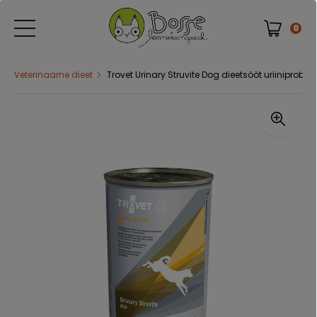
0
Veterinaarne dieet
Trovet Urinary Struvite Dog dieetsööt uriiniprobl