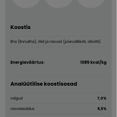
Koostis
liha (linnuliha), õlid ja rasvad (päevalilleõli, oliiviõli)
Energiaväärtus:
1085 kcal/kg
Analüütilise koostisosad
valgud
7,0%
rasvasisaldus
6,5%