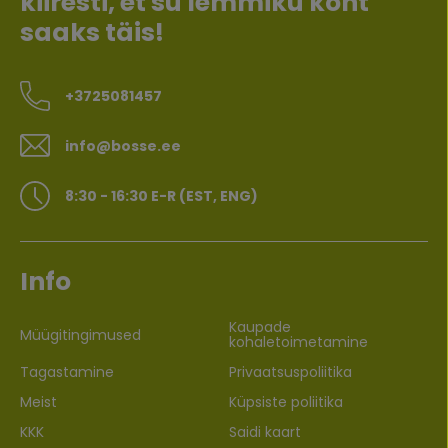
kiiresti, et su lemmiku kõht
saaks täis!
+3725081457
info@bosse.ee
8:30 - 16:30 E-R (EST, ENG)
Info
Kaupade
Müügitingimused
kohaletoimetamine
Tagastamine
Privaatsuspoliitika
Meist
Küpsiste poliitika
KKK
Saidi kaart