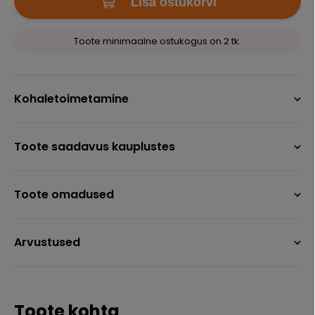
Lisa ostukorvi
Toote minimaalne ostukogus on 2 tk.
Kohaletoimetamine
Toote saadavus kauplustes
Toote omadused
Arvustused
Toote kohta