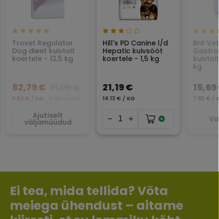
Trovet Regulator
Hill's PD Canine l/d
Brit Ve
Dog dieet kuivtoit
Hepatic kuivsööt
Gastroi
koertele - 12,5 kg
koertele - 1,5 kg
kuivtoi
kg
82,79 €
91,99 €
21,19 €
15,69
6.62 € / KG
7.36 € / KG
14.13 € / KG
7.85 € / 
Ajutiselt
Va
väljamüüdud
Ei tea, mida tellida? Võta
meiega ühendust – aitame