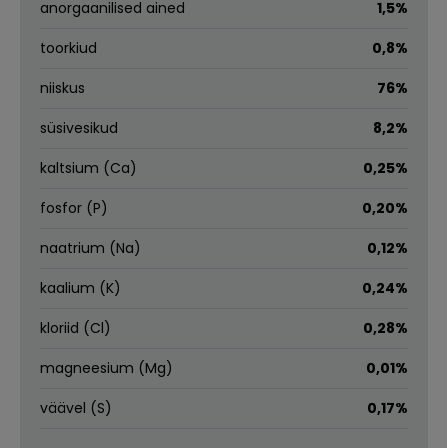
anorgaanilised ained
1,5%
toorkiud
0,8%
niiskus
76%
süsivesikud
8,2%
kaltsium (Ca)
0,25%
fosfor (P)
0,20%
naatrium (Na)
0,12%
kaalium (K)
0,24%
kloriid (Cl)
0,28%
magneesium (Mg)
0,01%
väävel (S)
0,17%