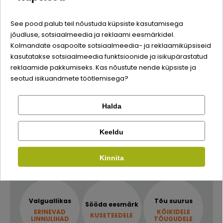
taastada alumiste kuseteede funktsiooni. Pärast seda
Quality:
perioodi võib TROVET Urinary Struvite sööta tarbida
See pood palub teil nõustuda küpsiste kasutamisega
pidevalt dieettoiduna.
jõudluse, sotsiaalmeedia ja reklaami eesmärkidel.
Logi sisse
Kolmandate osapoolte sotsiaalmeedia- ja reklaamiküpsiseid
Soovitatav päevane määr
kasutatakse sotsiaalmeedia funktsioonide ja isikupärastatud
Registreeru
reklaamide pakkumiseks. Kas nõustute nende küpsiste ja
Kehakaal
5
10
20
30
40
50
60
seotud isikuandmete töötlemisega?
(kg)
Min (g)
285
470
775
1040
1285
1510
1715
Halda
Kontrolli tellimust
Facebook
Max (g)
390
635
1060
1450
1800
2120
2450
Keeldu
Kirjuta arvustus
Kinnita
Google
Kellele
Kirjuta arvustus
Ei saa kontole sisse logida?
Valguallikas
Tõu suurus
Sööda eesmärk
ERINEVAD
KÕIKIDELE
KUSETEEDELE
LINNULIHAD
TÕUGUDELE