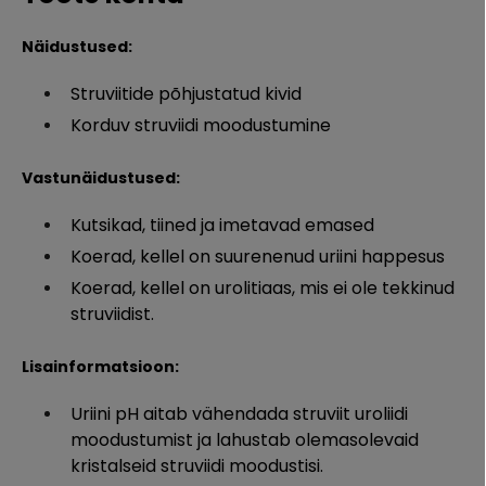
Näidustused:
Struviitide põhjustatud kivid
Korduv struviidi moodustumine
Vastunäidustused:
Kutsikad, tiined ja imetavad emased
Koerad, kellel on suurenenud uriini happesus
Koerad, kellel on urolitiaas, mis ei ole tekkinud
struviidist.
Lisainformatsioon:
Uriini pH aitab vähendada struviit uroliidi
moodustumist ja lahustab olemasolevaid
kristalseid struviidi moodustisi.