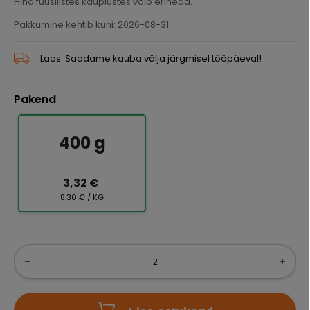
Hind füüsilistes kauplustes võib erineda.
Pakkumine kehtib kuni: 2026-08-31
Laos. Saadame kauba välja järgmisel tööpäeval!
Pakend
400 g
3,32 €
8.30 € / KG