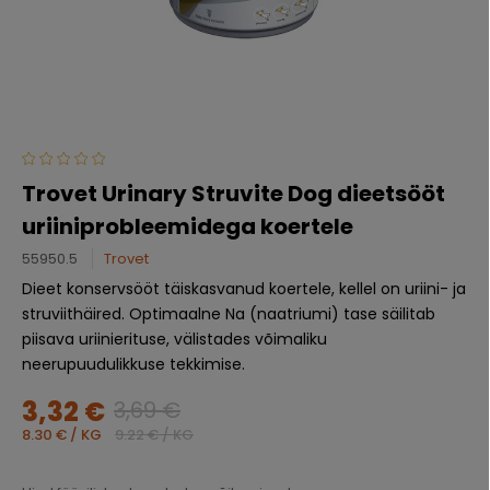
Trovet Urinary Struvite Dog dieetsööt
uriiniprobleemidega koertele
55950.5
Trovet
Dieet konservsööt täiskasvanud koertele, kellel on uriini- ja
struviithäired. Optimaalne Na (naatriumi) tase säilitab
piisava uriinierituse, välistades võimaliku
neerupuudulikkuse tekkimise.
3,32 €
3,69 €
8.30 € / KG
9.22 € / KG