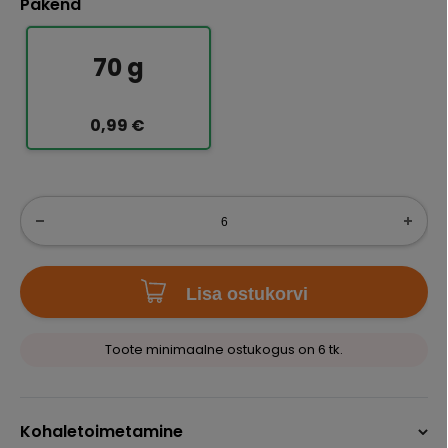
Pakend
70 g
0,99 €
Lisa ostukorvi
Toote minimaalne ostukogus on 6 tk.
Kohaletoimetamine