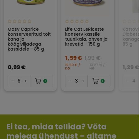
Oasy Caprice
Life Cat LeRicette
Kattovi
konserveeritud toit
konserv kassile
Diabete
kana ja
tuunikala, ahven ja
kanaga
köögiviljadega
krevetid - 150 g
85 g
kassidele - 85 g
1,59 €
1,99 €
10.60 € /
13.27 € /
0,99 €
1,29 
KG
KG
Ei tea, mida tellida? Võta
meiega ühendust – aitame