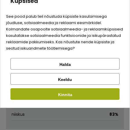
Küpsised
veis
5%
Quality:
kanasink
4%
See pood palub teil nõustuda küpsiste kasutamisega
jõudluse, sotsiaalmeedia ja reklaami eesmärkidel.
Logi sisse
riis
2%
Kolmandate osapoolte sotsiaalmeedia- ja reklaamiküpsiseid
kasutatakse sotsiaalmeedia funktsioonide ja isikupärastatud
taimsed tarrendajad
Registreeru
reklaamide pakkumiseks. Kas nõustute nende küpsiste ja
seotud isikuandmete töötlemisega?
Analüütilise koostisosad
Halda
Kontrolli tellimust
toorvalk
13%
Facebook
toorrasv
0,6%
Keeldu
Kirjuta arvustus
toorkiud
0,1%
Kinnita
Google
Kirjuta arvustus
toortuhk
1%
niiskus
83%
Ei saa kontole sisse logida?