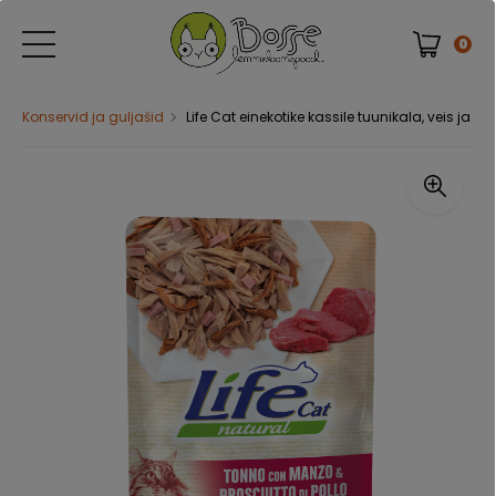
0
Konservid ja guljašid
Life Cat einekotike kassile tuunikala, veis ja sin