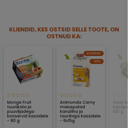
KLIENDID, KES OSTSID SELLE TOOTE, ON
OSTNUD KA:
SOODUS!
−20%
Monge Fruit
Animonda Carny
Oasy k
tuunikala ja
maiuspalad
kassip
puuviljadega
kanaliha ja
100 g
konservid kassidele
tauriiniga kassidele
- 80 g
- 6x15g