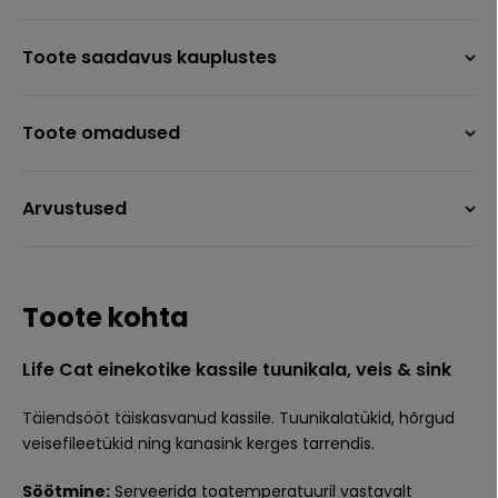
Toote saadavus kauplustes
Toote omadused
Arvustused
Toote kohta
Life Cat einekotike kassile tuunikala, veis & sink
Täiendsööt täiskasvanud kassile. Tuunikalatükid, hõrgud
veisefileetükid ning kanasink kerges tarrendis.
Söötmine:
Serveerida toatemperatuuril vastavalt