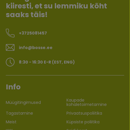
kiiresti, et su lemmiku kõht
saaks täis!
+3725081457
info@bosse.ee
8:30 - 16:30 E-R (EST, ENG)
Info
Kaupade
Müügitingimused
kohaletoimetamine
Tagastamine
Privaatsuspoliitika
Meist
Küpsiste poliitika