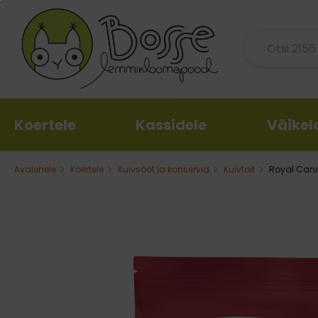
Koertele
Kassidele
Väike
Avalehele
Koertele
Kuivsööt ja konservid
Kuivtoit
Royal Canin
Kuivtoit ja konservid
Kuivtoit ja konservid
Näriliste j
Mängu
Kassili
Kuivtoit
Kuivsööt
Sööt ja maius
Pallid, l
Kassiliiv
Konservid
Konservid ja guljašid
Puurid ja nen
Mänguasj
Liivakasti
Veterinaarne dieet
Veterinaarne dieet
Allapanu, hein 
venitami
Vitamiinid ja toidulisandid
Vitamiinid ja toidulisandid
Mänguasjad
Mänguasj
Hügiee
hoold
Kummist
Pehmed 
Maiused
Maiused
Hügieeni