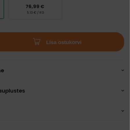
76,99 €
5.13 € / KG
Lisa ostukorvi
ne
auplustes