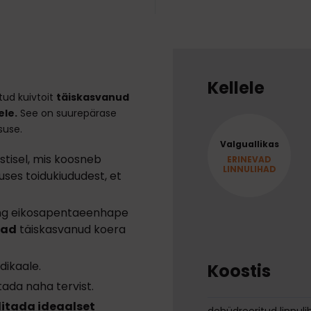
Kellele
tud kuivtoit
täiskasvanud
ele.
See on suurepärase
suse.
Valguallikas
stisel, mis koosneb
ERINEVAD
LINNULIHAD
uses toidukiududest, et
ning eikosapentaeenhape
vad
täiskasvanud koera
adikaale.
Koostis
ada naha tervist.
litada ideaalset
dehüdreeritud linnuli