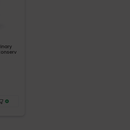
inary
konserv