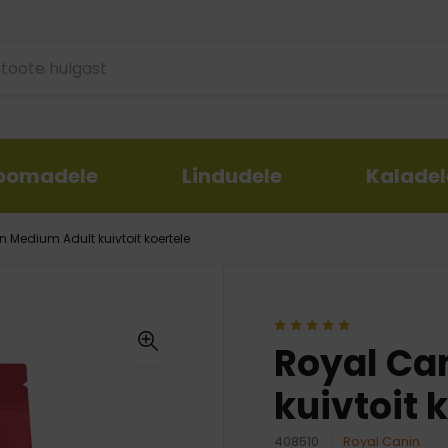
loomadele
Lindudele
Kaladel
 Medium Adult kuivtoit koertele
aoks
asjad
iv ja liivakastid
Lindude jaoks
Rihmad ja suukorvid
Mänguasjad
Koertele
Kaladele
palad
endavad taldrikud
Linnupuurid ja tarvikud
Kaelarihmad
Pallid
Veterinaarne dieet
Kalade toit
de tarvikud
ad närimiseks,
d ja tarvikud
Allapanu, liiv lindudele
Traksid
Naistenõgesega mänguasja
Vitamiinid ja toidulisandid
Akvaariumid ja nend
närilistele
seks
Mänguasjad
Jalutusrihmad
Õngega mänguasjad
Šampoonid ja palsamid
varustus
Royal Ca
ad maiuspaladele
Toidud ja maiused
Hariv, interaktiivne
Naha ja karvkatte hooldus
Akvaariumi kaunistu
ni- ja
kuivtoit 
ustooted
 mänguasjad
Kõrvade, silmade, hammast
Reisivarustus
mänguasjad
käppade hooldus
Rihmad, kaelarihmad
tooted
408510
Royal Canin
Transpordipuurid