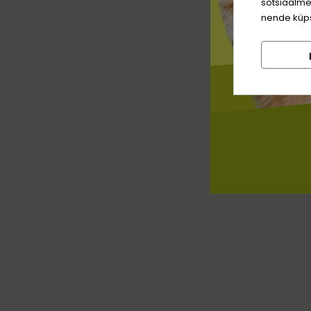
sotsiaalme
nende küps