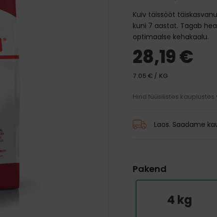
traksid
mänguasjad
d ja palsamid
Transpordikotid
Kuiv täissööt täiskasvan
iivsed mänguasjad
harjad
Kaelarihmad
Auto jaoks
kuni 7 aastat. Tagab hea
karvkatte hooldus
Traksid
optimaalse kehakaalu.
 ja jalanõud
 silmade, hammaste ja
Rihmad
28,19 €
hooldus
 vihmamantlid
7.05 € / KG
id
Hind füüsilistes kauplustes
Laos. Saadame kau
Pakend
4 kg