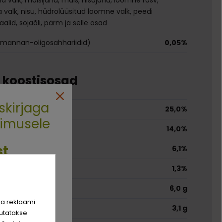
 valk, nisu, hüdrolüüsitud loomne valk, peedi
raalid, sojaõli, pärm ja selle osad
(mannan-oligosahhariidid)
0,05%
e koostisosad
skirjaga
25,0%
limusele
14,0%
st
6,1%
1,3%
rim sõber
ped
6,0 g
hinda!
ja reklaami
3,1 g
utatakse