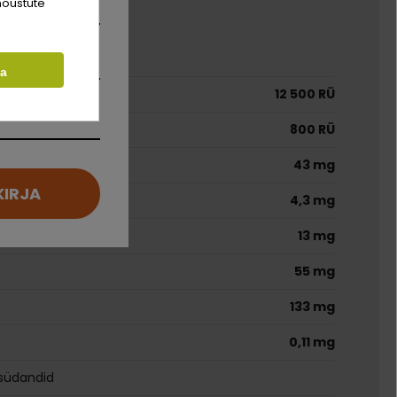
nõustute
did
ta
12 500 RÜ
800 RÜ
43 mg
KIRJA
4,3 mg
13 mg
55 mg
133 mg
0,11 mg
ksüdandid