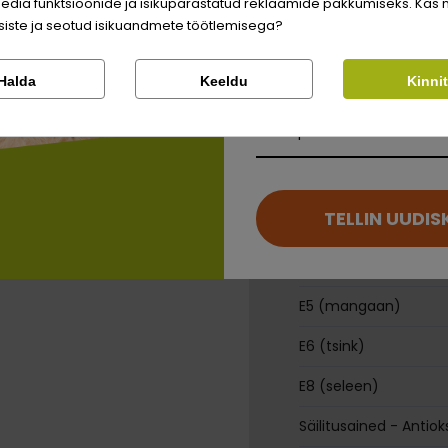
edia funktsioonide ja isikupärastatud reklaamide pakkumiseks. Kas 
Registreeru
iste ja seotud isikuandmete töötlemisega?
Söödalisan
Kontrolli tellimust
Lemmikloom
Halda
Keeldu
Kinni
A-vitamiin
Kirjuta arvustus
Facebook
Google
Kauplus
D3-vitamiin
Kirjuta arvustus
E1 (raud)
Ei saa kontole sisse logida?
TELLIN UUDIS
E2 (jood)
E4 (vask)
E5 (mangaan)
E6 (tsink)
E8 (seleen)
Säilitusained - Antio