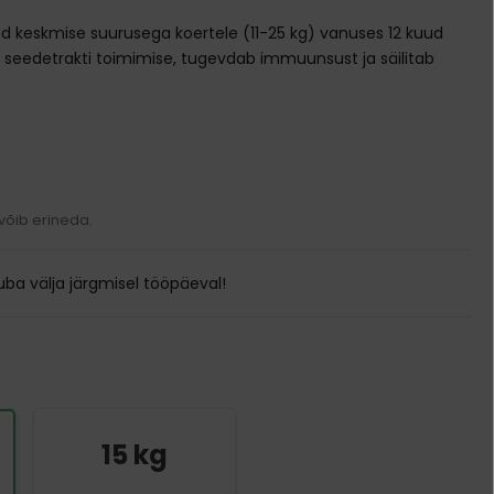
Transpordikotid
ud keskmise suurusega koertele (11-25 kg) vanuses 12 kuud
Kodune varustus
 seedetrakti toimimise, tugevdab immuunsust ja säilitab
Pesad ja madratsid
Söögi- ja jooginõud
Puurid
Kausid
Ukseavad
Automaatsed jootjad ja söötjad
Sööda konteinerid
 võib erineda.
ba välja järgmisel tööpäeval!
15 kg