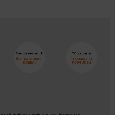
Sööda eesmärk
Tõu suurus
ÜLEKAALULISUSE
KESKMISTELE
KORRAL
TÕUGUDELE
ha valk, maisijahu, mais, nisujahu, loomne rasv,