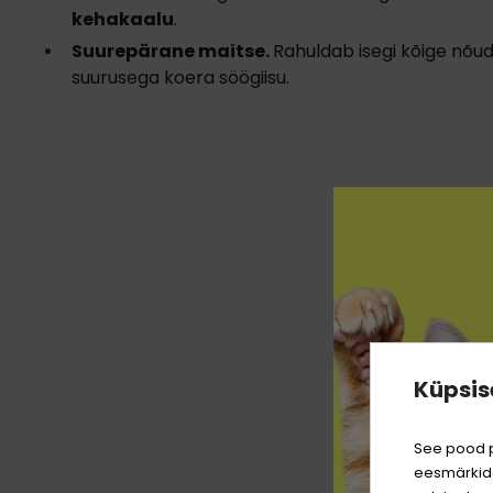
keha
kaalu
.
Suurepärane maitse.
Rahuldab isegi kõige nõu
suurusega koera söögiisu.
Küpsis
See pood p
eesmärkide