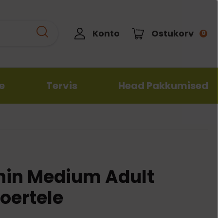
Konto
Ostukorv
0
e
Tervis
Head Pakkumised
Hügieeni- ja hooldustooted
Kodune varustus
Kassidele
Hügieenitooted
Pesad ja madratsid
Veterinaarne dieet
d
e
Šampoonid ja palsamid
Ronimispuud ja kraapimisalused
Vitamiinid ja toidulisandid
Kammid, harjad ja furminaatorid
Ukseavad
Šampoonid ja palsamid
nin Medium Adult
sed
Naha ja karvkatte hooldus
Naha ja karvkatte hooldus
koertele
e ja
Kõrvade, silmade, hammaste ja
Kõrvade, silmade, hammaste ja
Reisivarustus
käppade hooldus
käppade hooldus
,
Transpordipuurid