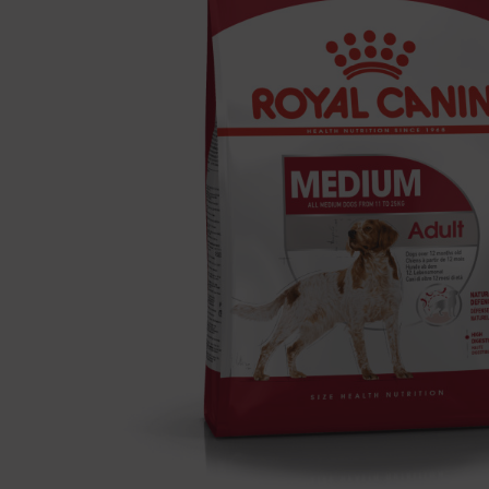
Köiega 
Šampooni
Närimismaiused
Looduslikud maiused
Interakt
Kammid, 
Looduslikud maiused
Küpsised
Naha ja 
Küpsised
Pehmed ja vedelad maiused
Riided
Kõrvade,
Treeningmaiused
käppade 
Joped ja
Kampsun
Söögi- ja jooginõud
Tarvikud
Kausid
Automaatsed jootjad ja söötjad
Sööda konteinerid