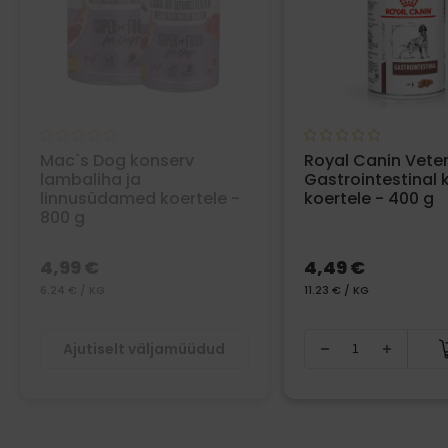
Mac`s Dog konserv
Royal Canin Veter
lambaliha ja
Gastrointestinal 
linnusüdamed koertele -
koertele - 400 g
800 g
4,99 €
4,49 €
6.24 € / KG
11.23 € / KG
Ajutiselt väljamüüdud