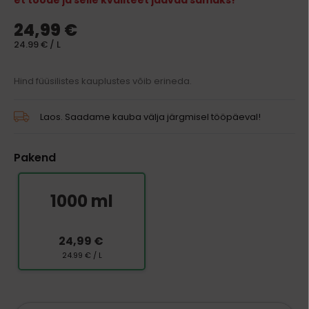
et toode ja selle kvaliteet jäävad samaks!
24,99 €
24.99 € / L
Hind füüsilistes kauplustes võib erineda.
Laos. Saadame kauba välja järgmisel tööpäeval!
Pakend
1000 ml
24,99 €
24.99 € / L