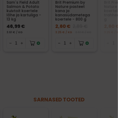
Sam`s Field Adult
Brit Premium by
Brit Pr
Salmon & Potato
Nature pasteet
Nature
kuivtoit koertele
kana ja
koertel
lõhe ja kartuliga -
kanasüdametega
trahhe
13 kg
koertele - 800 g
g
46,99 €
2,60 €
2,89 €
2,60 
3.61 € / KG
3.25 € / KG
3.61 € / KG
3.25 € / 
SARNASED TOOTED