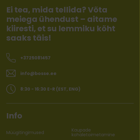
Ei tea, mida tellida? Võta
meiega ühendust – aitame
kiiresti, et su lemmiku kõht
saaks täis!
+3725081457
info@bosse.ee
8:30 - 16:30 E-R (EST, ENG)
Info
Kaupade
Müügitingimused
kohaletoimetamine