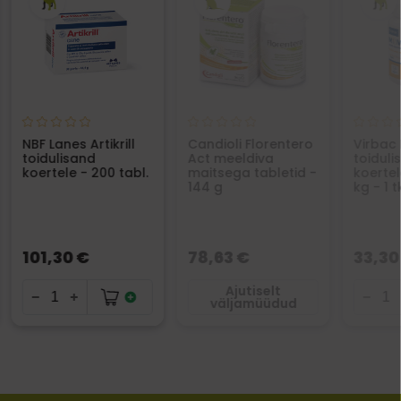
NBF Lanes Artikrill
Candioli Florentero
Virbac
toidulisand
Act meeldiva
toiduli
koertele - 200 tabl.
maitsega tabletid -
koertel
144 g
kg - 1 t
101,30 €
78,63 €
33,30
Ajutiselt
väljamüüdud