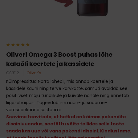
Oliveri Omega 3 Boost puhas lõhe
kalaõli koertele ja kassidele
GS3112
Oliver's
Külmpressitud Norra lõheõli, mis annab koertele ja
kassidele kauni ning terve karvkatte, samuti avaldab see
positiivset mõju tundlikule ja kuivale nahale ning ennetab
liigesehaigusi. Tugevdab immuun- ja südame-
veresoonkonna süsteemi.
Soovime teavitada, et hetkel on käimas pakendite
disainiuuendus, seetõttu võite tellides selle toote
saada kas uue või vana pakendi disaini. Kindlustame,