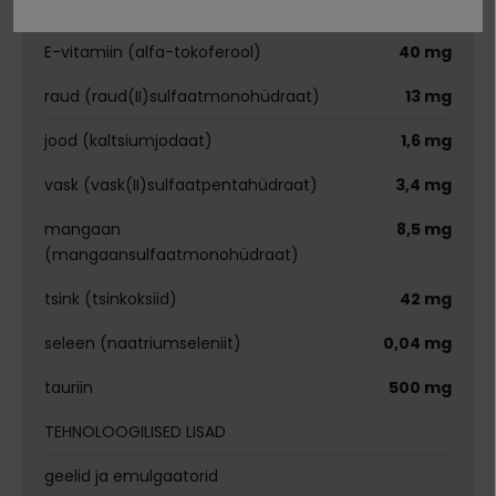
D3-vitamiin
180 RÜ
E-vitamiin (alfa-tokoferool)
40 mg
raud (raud(II)sulfaatmonohüdraat)
13 mg
jood (kaltsiumjodaat)
1,6 mg
vask (vask(II)sulfaatpentahüdraat)
3,4 mg
mangaan
8,5 mg
(mangaansulfaatmonohüdraat)
tsink (tsinkoksiid)
42 mg
seleen (naatriumseleniit)
0,04 mg
tauriin
500 mg
TEHNOLOOGILISED LISAD
geelid ja emulgaatorid