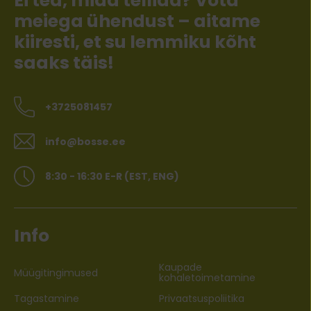
Ei tea, mida tellida? Võta
meiega ühendust – aitame
kiiresti, et su lemmiku kõht
saaks täis!
+3725081457
info@bosse.ee
8:30 - 16:30 E-R (EST, ENG)
Info
Kaupade
Müügitingimused
kohaletoimetamine
Tagastamine
Privaatsuspoliitika