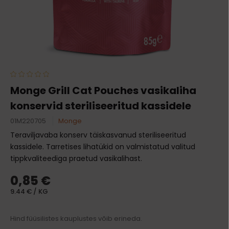
Monge Grill Cat Pouches vasikaliha
konservid steriliseeritud kassidele
01M220705
Monge
Teraviljavaba konserv täiskasvanud steriliseeritud
kassidele. Tarretises lihatükid on valmistatud valitud
tippkvaliteediga praetud vasikalihast.
0,85 €
9.44 € / KG
Hind füüsilistes kauplustes võib erineda.