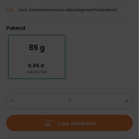
Laos. Saadame kauba välja järgmisel tööpäeval!
Pakend
85 g
0,85 €
9.44 € / KG
Lisa ostukorvi