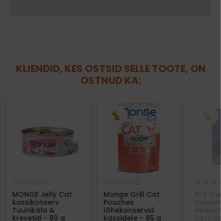
KLIENDID, KES OSTSID SELLE TOOTE, ON
OSTNUD KA:
MONGE Jelly Cat
Monge Grill Cat
Brit Pr
kassikonserv
Pouches
Chicke
Tuunikala &
lõhekonservid
einekot
krevetid - 80 g
kassidele - 85 g
kasside