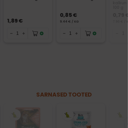
kalkun
100 g
0,85 €
0,79 
1,89 €
9.44 € / KG
7.90 € / 
SARNASED TOOTED