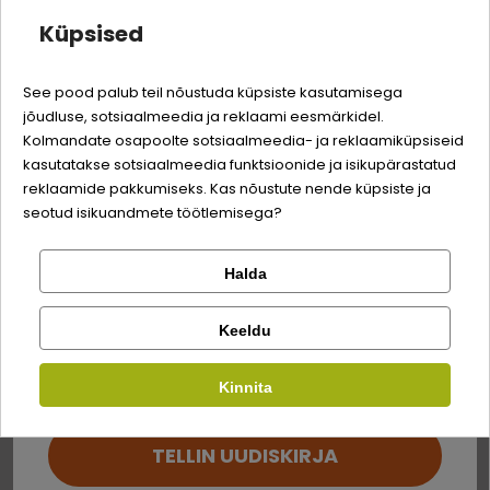
saa oma tellimusele
Küpsised
liha ja lihatooted (Itaalia vasikamaks 23% ja
Quality:
-3% soodustust
lambaliha 20%), köögiviljad (kartul), kala ja
kalatooted, mineraalid
See pood palub teil nõustuda küpsiste kasutamisega
jõudluse, sotsiaalmeedia ja reklaami eesmärkidel.
Logi sisse
Sina ja su perekonna parim sõber väärite veel
Analüütilise koostisosad
Kolmandate osapoolte sotsiaalmeedia- ja reklaamiküpsiseid
odavamat hinda!
kasutatakse sotsiaalmeedia funktsioonide ja isikupärastatud
Registreeru
reklaamide pakkumiseks. Kas nõustute nende küpsiste ja
toorvalk
11,3%
seotud isikuandmete töötlemisega?
toorkiud
0,5%
Halda
Kontrolli tellimust
Lemmikloom
toorrasv
2,4%
Facebook
Keeldu
toortuhk
2,4%
Kirjuta arvustus
Kauplus
niiskus
80%
Kinnita
Google
Kirjuta arvustus
Söödalisandid
TELLIN UUDISKIRJA
Ei saa kontole sisse logida?