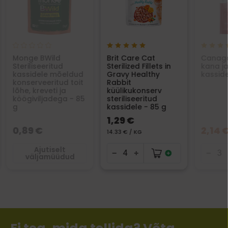
Monge BWild
Brit Care Cat
Canaga
Steriliseeritud
Sterilized Fillets in
kana j
kassidele mõeldud
Gravy Healthy
kasside
konserveeritud toit
Rabbit
lõhe, kreveti ja
küülikukonserv
köögiviljadega - 85
steriliseeritud
g
kassidele - 85 g
1,29 €
0,89 €
2,14 
14.33 € / KG
Ajutiselt
väljamüüdud