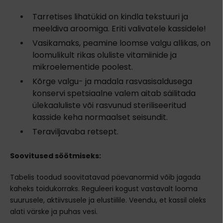
Tarretises lihatükid on kindla tekstuuri ja
meeldiva aroomiga. Eriti valivatele kassidele!
Vasikamaks, peamine loomse valgu allikas, on
loomulikult rikas oluliste vitamiinide ja
mikroelementide poolest.
Kõrge valgu- ja madala rasvasisaldusega
konservi spetsiaalne valem aitab säilitada
ülekaaluliste või rasvunud steriliseeritud
kasside keha normaalset seisundit.
Teraviljavaba retsept.
Soovitused söötmiseks:
Tabelis toodud soovitatavad päevanormid võib jagada
kaheks toidukorraks. Reguleeri kogust vastavalt looma
suurusele, aktiivsusele ja elustiilile. Veendu, et kassil oleks
alati värske ja puhas vesi.