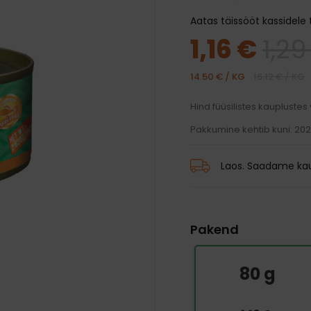
traksid
mänguasjad
d ja palsamid
Transpordikotid
Aatas täissööt kassidele t
iivsed mänguasjad
harjad
Kaelarihmad
Auto jaoks
1,16 €
1,29
karvkatte hooldus
Traksid
 ja jalanõud
 silmade, hammaste ja
Rihmad
14.50 € / KG
16.12 € / KG
hooldus
 vihmamantlid
Hind füüsilistes kauplustes
id
Pakkumine kehtib kuni: 20
Laos. Saadame kau
Pakend
80 g