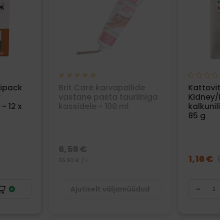
ipack
Brit Care karvapallide
Kattovit
t
vastane pasta tauriiniga
Kidney/
- 12 x
kassidele - 100 ml
kalkuni
85 g
6,59 €
1,16 €
65.90 € / L
Ajutiselt väljamüüdud