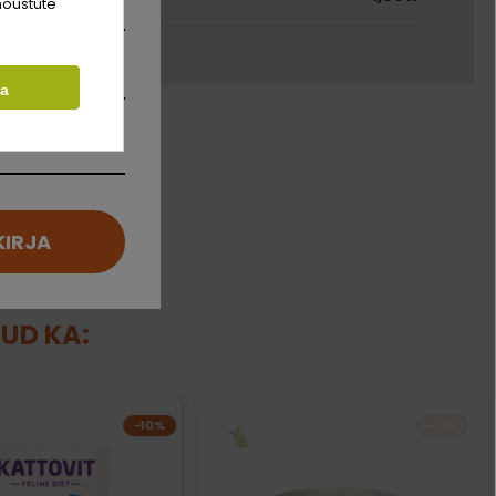
nõustute
ta
KIRJA
NUD KA:
−10%
−10%