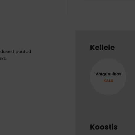
Kellele
odusest püütud
eks.
Valguallikas
KALA
Koostis