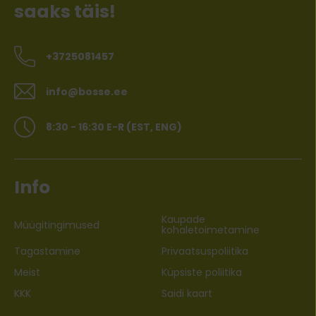
saaks täis!
+3725081457
info@bosse.ee
8:30 - 16:30 E-R (EST, ENG)
Info
Kaupade
Müügitingimused
kohaletoimetamine
Tagastamine
Privaatsuspoliitika
Meist
Küpsiste poliitika
KKK
Saidi kaart