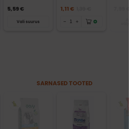
5,59 €
1,11 €
1,39 €
7,99 
A
Vali suurus
väl
SARNASED TOOTED