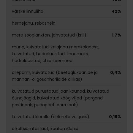
värske linnuliha
42%
hernejahu, rebashein
mere zooplankton, jahvatatud (krill)
1,7%
muna, kuivatatud, kalajahu merekaladest,
kuivatatud, hüdrolüüsitud, linnumaks,
hüdrolüüsitud, chia seemned
õllepärm, kuivatatud (beetaglükaanide ja
0,4%
mannan-oligosahhariidide allikas)
kuivatatud purustatud jaanikaunad, kuivatatud
õunajäägid, kuivatatud köögiviljad (porgand,
pastinaak, punapeet, porrulauk)
kuivatatud klorella (chlorella vulgaris)
0,18%
dikaltsiumfosfaat, kaaliumkloriid