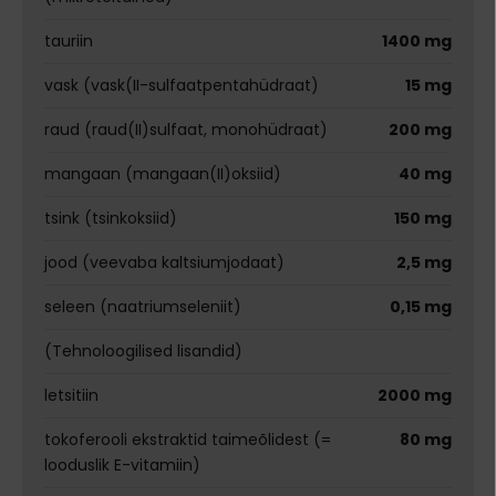
tauriin
1400 mg
vask (vask(II-sulfaatpentahüdraat)
15 mg
raud (raud(II)sulfaat, monohüdraat)
200 mg
mangaan (mangaan(II)oksiid)
40 mg
tsink (tsinkoksiid)
150 mg
jood (veevaba kaltsiumjodaat)
2,5 mg
seleen (naatriumseleniit)
0,15 mg
(Tehnoloogilised lisandid)
letsitiin
2000 mg
tokoferooli ekstraktid taimeõlidest (=
80 mg
looduslik E-vitamiin)