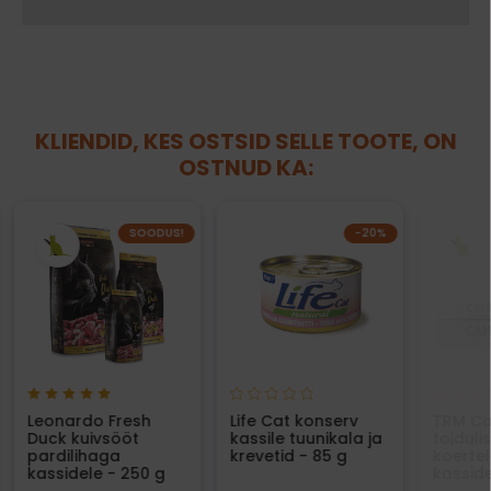
KLIENDID, KES OSTSID SELLE TOOTE, ON
OSTNUD KA:
SOODUS!
−20%
Leonardo Fresh
Life Cat konserv
TRM Ca
Duck kuivsööt
kassile tuunikala ja
toiduli
pardilihaga
krevetid - 85 g
koertel
kassidele - 250 g
kasside