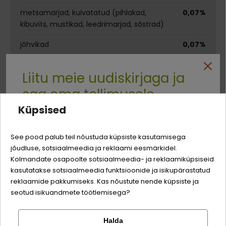
metsamarjad, kuivatatud (pihlakad,
0,07%
kibuvits, mustikad, leedrimarjad, sõstrad)
jõhvikad
0,07%
maitsetaimed, kuivatatud (nõgeselehed,
Liitu meie uudiskirjaga ja
emajuur, maasapp, kummel, apteegitill,
köömned, puuvõõrik, raudrohi, murakas)
saa oma tellimusele
Küpsised
oliivi ekstrakt (olea europaea)
Quality:
-3% soodustust
Analüütilise koostisosad
See pood palub teil nõustuda küpsiste kasutamisega
jõudluse, sotsiaalmeedia ja reklaami eesmärkidel.
Logi sisse
Sina ja su perekonna parim sõber väärite veel
Kolmandate osapoolte sotsiaalmeedia- ja reklaamiküpsiseid
valgud
40%
odavamat hinda!
kasutatakse sotsiaalmeedia funktsioonide ja isikupärastatud
Registreeru
reklaamide pakkumiseks. Kas nõustute nende küpsiste ja
rasv
22%
seotud isikuandmete töötlemisega?
toortuhk
7,5%
Halda
toorkiud
2,5%
Kontrolli tellimust