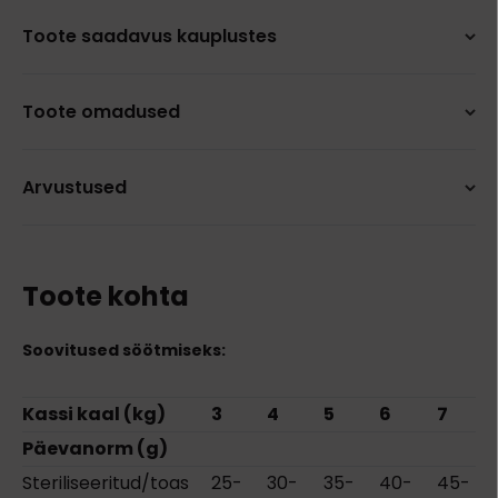
Toote saadavus kauplustes
Toote omadused
Arvustused
Toote kohta
Soovitused söötmiseks:
Kassi kaal (kg)
3
4
5
6
7
Päevanorm (g)
Steriliseeritud/toas
25-
30-
35-
40-
45-