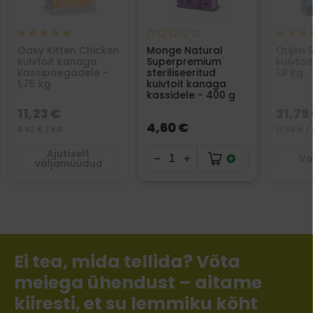
Oasy Kitten Chicken
Monge Natural
Orijen S
kuivtoit kanaga
Superpremium
kuivtoi
kassipoegadele -
steriliseeritud
1,8 kg
1,75 kg
kuivtoit kanaga
kassidele - 400 g
11,23 €
31,79
4,60 €
6.42 € / KG
17.66 € /
Ajutiselt
Va
väljamüüdud
Ei tea, mida tellida? Võta
meiega ühendust – aitame
kiiresti, et su lemmiku kõht