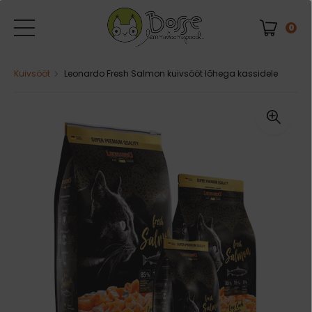
0
Kuivsööt
Leonardo Fresh Salmon kuivsööt lõhega kassidele