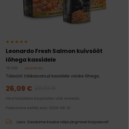
Leonardo Fresh Salmon kuivsööt
lõhega kassidele
757215
Leonardo
Täissööt täiskasvanud kassidele värske lõhega.
26,09 €
28,99 €
Hind füüsilistes kauplustes võib erineda.
Pakkumine kehtib kuni: 2026-08-31
Laos. Saadame kauba välja järgmisel tööpäeval!