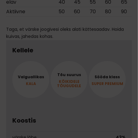
elav
40
45
55
60
65
Aktiivne
50
60
70
80
90
Taga, et värske joogivesi oleks alati kättesaadav. Hoida
kuivas, jahedas kohas.
Kellele
Tõu suurus
Valguallikas
Sööda klass
KÕIKIDELE
KALA
SUPER PREMIUM
TÕUGUDELE
Koostis
värske lõhe
43%