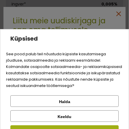
ingver*
0,005%
*Looduslikud kuivatatud koostisosad
Liitu meie uudiskirjaga ja
saa oma tellimusele
Küpsised
Energiaväärtus:
324,5 kJ (77,56 kcal)/100 g
-3% soodustust
Quality:
See pood palub teil nõustuda küpsiste kasutamisega
jõudluse, sotsiaalmeedia ja reklaami eesmärkidel.
Analüütilise koostisosad
Logi sisse
Sina ja su perekonna parim sõber väärite veel
Kolmandate osapoolte sotsiaalmeedia- ja reklaamiküpsiseid
odavamat hinda!
kasutatakse sotsiaalmeedia funktsioonide ja isikupärastatud
Registreeru
toorvalk
3%
reklaamide pakkumiseks. Kas nõustute nende küpsiste ja
seotud isikuandmete töötlemisega?
toorrasv
3,5%
toortuhk
2%
Halda
Kontrolli tellimust
Lemmikloom
Facebook
toorkiud
0,3%
Keeldu
niiskus
83%
Kauplus
Kirjuta arvustus