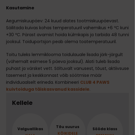
Kasutamine
Aegumiskuupäev: 24 kuud alates tootmiskuupäevast.
Säilitada kuivas kohas temperatuuril vahemikus +6 ºC kuni
+30 ºC. Pärast avamist hoida külmkapis ja tarbida 48 tunni
jooksul. Toiduportsjon peab olema toatemperatuuril.
Toitu tuleks lemmiklooma toidulauale lisada järk-järgult
(vähemalt esimese 5 päeva jooksul). Alati tuleb lisada
puhast ja värsket vett. Sõltuvalt vanusest, tõust, aktiivsuse
tasemest ja keskkonnast võib söötmise määr
individuaalselt erineda. Kombineeri
CLUB 4 PAWS
kuivtoiduga täiskasvanud kassidele
.
Kellele
Tõu suurus
Valguallikas
Sööda klass
KÕIKIDELE