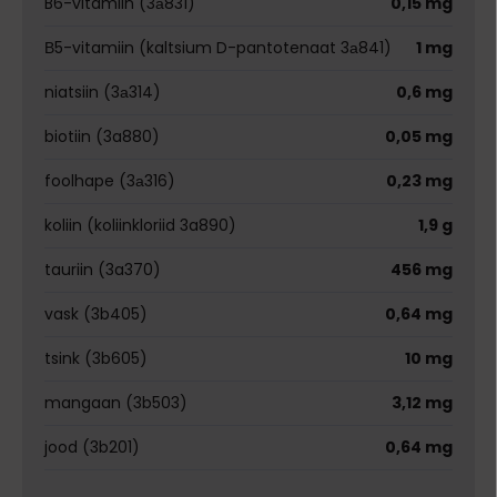
B6-vitamiin (3а831)
0,15 mg
В5-vitamiin (kaltsium D-pantotenaat 3а841)
1 mg
niatsiin (3а314)
0,6 mg
biotiin (3a880)
0,05 mg
foolhape (3а316)
0,23 mg
koliin (koliinkloriid 3a890)
1,9 g
tauriin (3a370)
456 mg
vask (3b405)
0,64 mg
tsink (3b605)
10 mg
mangaan (3b503)
3,12 mg
jood (3b201)
0,64 mg