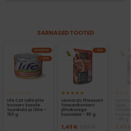
SARNASED TOOTED
SOODUS!
−10%
−20%
Life Cat LeRicette
Leonardo Pheasant
Leonar
konserv kassile
faasanikonserv
Eggs
tuunikala ja lõhe -
jõhvikatega
linnuli
150 g
kassidele - 85 g
munaga
- 85 g
1,43 €
1,59 €
1,43 