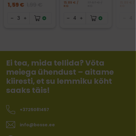
15.89 € /
17.67 € /
15.89 € /
1,59 €
1,99 €
KG
KG
KG
Ei tea, mida tellida? Võta
meiega ühendust – aitame
kiiresti, et su lemmiku kõht
saaks täis!
+3725081457
info@bosse.ee