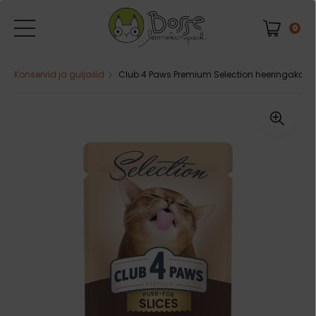
0
Konservid ja guljašid
Club 4 Paws Premium Selection heeringakonse