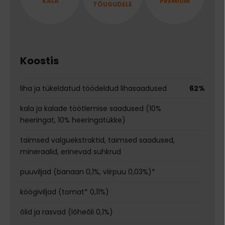
KALA
PREMIUM
TÕUGUDELE
Koostis
liha ja tükeldatud töödeldud lihasaadused
62%
kala ja kalade töötlemise saadused (10%
heeringat, 10% heeringatükke)
taimsed valguekstraktid, taimsed saadused,
mineraalid, erinevad suhkrud
puuviljad (banaan 0,1%, viirpuu 0,03%)*
köögiviljad (tomat* 0,11%)
õlid ja rasvad (lõheõli 0,1%)