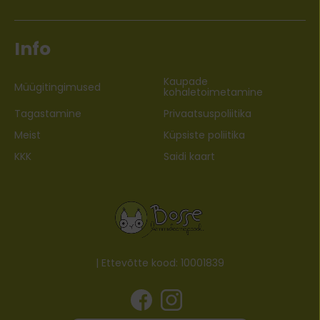
Info
Kaupade
Müügitingimused
kohaletoimetamine
Tagastamine
Privaatsuspoliitika
Meist
Küpsiste poliitika
KKK
Saidi kaart
| Ettevõtte kood: 10001839