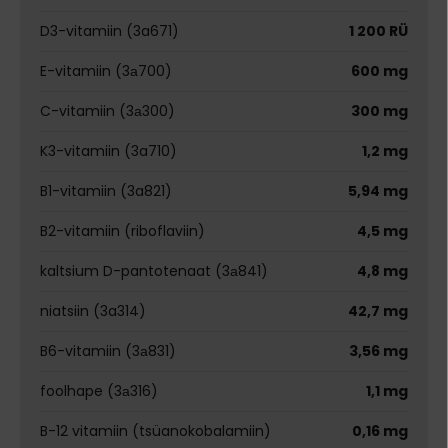
D3-vitamiin (3a671)
1 200 RÜ
E-vitamiin (3а700)
600 mg
C-vitamiin (3а300)
300 mg
K3-vitamiin (3a710)
1,2 mg
B1-vitamiin (3a821)
5,94 mg
B2-vitamiin (riboflaviin)
4,5 mg
kaltsium D-pantotenaat (3а841)
4,8 mg
niatsiin (3a314)
42,7 mg
B6-vitamiin (3а831)
3,56 mg
foolhape (3а316)
1,1 mg
B-12 vitamiin (tsüanokobalamiin)
0,16 mg