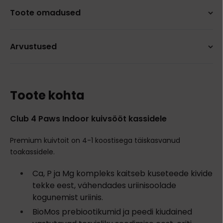
Toote omadused
Arvustused
Toote kohta
Club 4 Paws Indoor kuivsööt kassidele
Premium kuivtoit on 4-1 koostisega täiskasvanud
toakassidele.
Ca, P ja Mg kompleks kaitseb kuseteede kivide
tekke eest, vähendades uriinisoolade
kogunemist uriinis.
BioMos prebiootikumid ja peedi kiudained