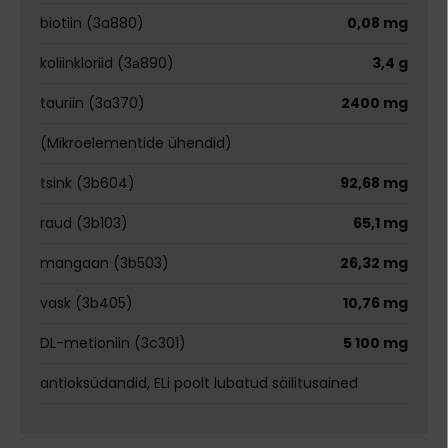
biotiin (3a880)
0,08 mg
koliinkloriid (3а890)
3,4 g
tauriin (3a370)
2400 mg
(Mikroelementide ühendid)
tsink (3b604)
92,68 mg
raud (3b103)
65,1 mg
mangaan (3b503)
26,32 mg
vask (3b405)
10,76 mg
DL-metioniin (3c301)
5 100 mg
antioksüdandid, ELi poolt lubatud säilitusained