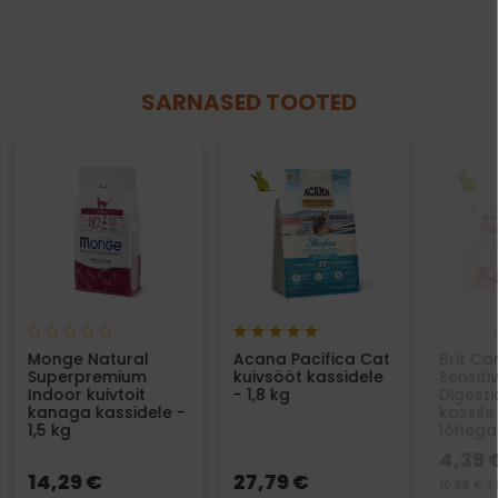
SARNASED TOOTED
Monge Natural
Acana Pacifica Cat
Brit Ca
Superpremium
kuivsööt kassidele
Sensiti
Indoor kuivtoit
- 1,8 kg
Digesti
kanaga kassidele -
kassile
1,5 kg
lõhega
4,39 
14,29 €
27,79 €
10.98 € /