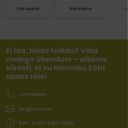
Vali suurus
Vali suurus
Va
Ei tea, mida tellida? Võta
meiega ühendust – aitame
kiiresti, et su lemmiku kõht
saaks täis!
+3725081457
info@bosse.ee
8:30 - 16:30 E-R (EST, ENG)