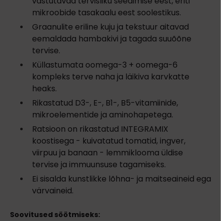
vastutavad tervisliku seedimise eest, eriti
mikroobide tasakaalu eest soolestikus.
Graanulite eriline kuju ja tekstuur aitavad
eemaldada hambakivi ja tagada suuõõne
tervise.
Küllastumata oomega-3 + oomega-6
kompleks terve naha ja läikiva karvkatte
heaks.
Rikastatud D3-, E-, B1-, B5-vitamiinide,
mikroelementide ja aminohapetega.
Ratsioon on rikastatud INTEGRAMIX
koostisega - kuivatatud tomatid, ingver,
viirpuu ja banaan - lemmiklooma üldise
tervise ja immuunsuse tagamiseks.
Ei sisalda kunstlikke lõhna- ja maitseaineid ega
värvaineid.
Soovitused söötmiseks: