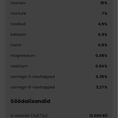
toorrasv
15%
toortuhk
7%
toorkiud
4,5%
kaltsium
0,9%
fosfor
0,8%
magneesium
0,08%
naatrium
0,64%
oomega-3-rasvhapped
0,36%
oomega-6-rasvhapped
3,27%
Söödalisandid
A-vitamiin (3а672а)
12 000 RÜ