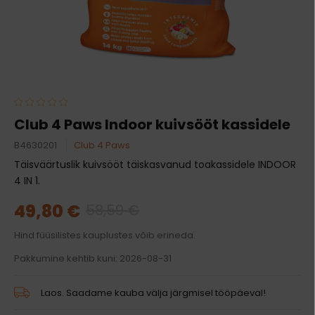
Club 4 Paws Indoor kuivsööt kassidele
B4630201
Club 4 Paws
Täisväärtuslik kuivsööt täiskasvanud toakassidele INDOOR
4 IN 1.
49,80 €
58,59 €
Hind füüsilistes kauplustes võib erineda.
Pakkumine kehtib kuni: 2026-08-31
Laos. Saadame kauba välja järgmisel tööpäeval!