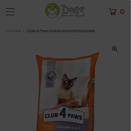
0
Kuivsööt
Club 4 Paws Indoor kuivsööt kassidele