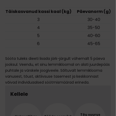
Täiskasvanud kassi kaal (kg)
Päevanorm (g)
3
30-40
4
35-50
5
40-60
6
45-65
Sööta tuleks dieeti lisada järk-järgult vähemalt 5 päeva
jooksul. Veendu, et sinu lemmikloomal on alati juurdepääs
puhtale ja värskele joogiveele. Sõltuvalt lemmiklooma
vanusest, tõust, aktiivsuse tasemest ja keskkonnast
võivad individuaalsed söötmismäärad erineda.
Kellele
Tõu suurus