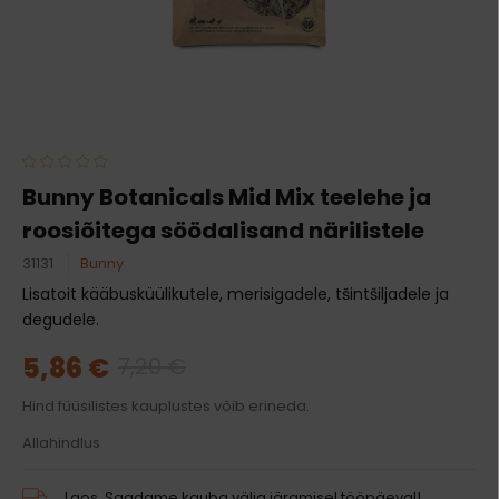
Bunny Botanicals Mid Mix teelehe ja
roosiõitega söödalisand närilistele
31131
Bunny
Lisatoit kääbusküülikutele, merisigadele, tšintšiljadele ja
degudele.
5,86 €
7,20 €
Hind füüsilistes kauplustes võib erineda.
Allahindlus
Laos. Saadame kauba välja järgmisel tööpäeval!