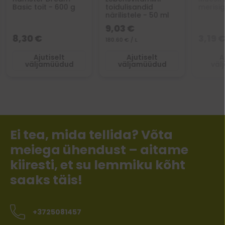
Basic toit - 600 g
toidulisandid
merisig
närilistele - 50 ml
9,03 €
8,30 €
3,19 
180.60 € / L
Ajutiselt
Ajutiselt
A
väljamüüdud
väljamüüdud
väl
Ei tea, mida tellida? Võta
meiega ühendust – aitame
kiiresti, et su lemmiku kõht
saaks täis!
+3725081457