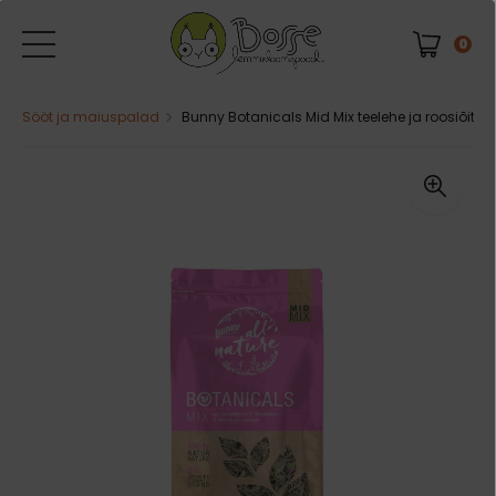
0
Sööt ja maiuspalad
Bunny Botanicals Mid Mix teelehe ja roosiõiteg