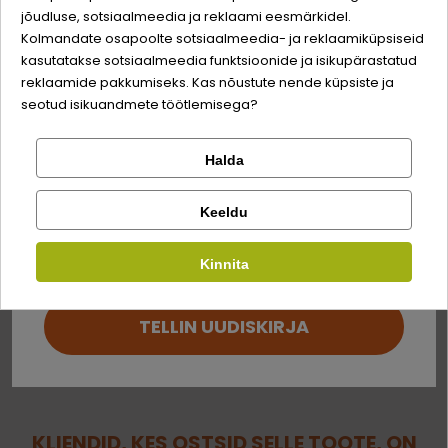
jõudluse, sotsiaalmeedia ja reklaami eesmärkidel.
Logi sisse
Sina ja su perekonna parim sõber väärite veel
Kolmandate osapoolte sotsiaalmeedia- ja reklaamiküpsiseid
Näriliste sööda
Näriliste liik
odavamat hinda!
kasutatakse sotsiaalmeedia funktsioonide ja isikupärastatud
tüüp
TŠINTŠILJAD
Registreeru
reklaamide pakkumiseks. Kas nõustute nende küpsiste ja
SÖÖT, KUIVTOIT
seotud isikuandmete töötlemisega?
Halda
Kontrolli tellimust
Lemmikloom
Koostis
Facebook
Keeldu
Kirjuta arvustus
Kauplus
teeleht
80%
Kinnita
Google
Kirjuta arvustus
roosiõied
20%
TELLIN UUDISKIRJA
Ei saa kontole sisse logida?
KLIENDID, KES OSTSID SELLE TOOTE, ON