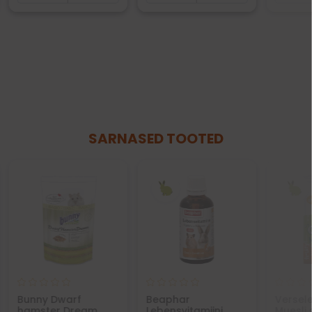
SARNASED TOOTED
Bunny Dwarf
Beaphar
Versel
hamster Dream
Lebensvitamiini
Muesli 