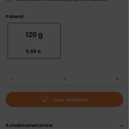
Pakend
120 g
5,86 €
Lisa ostukorvi
Kohaletoimetamine