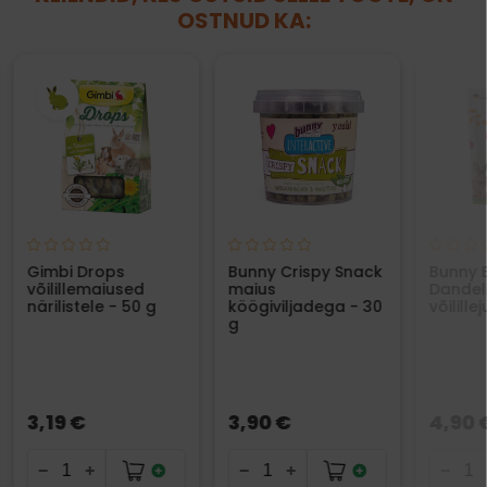
OSTNUD KA:
Gimbi Drops
Bunny Crispy Snack
Bunny 
võilillemaiused
maius
Dandel
närilistele - 50 g
köögiviljadega - 30
võilille
g
3,19 €
3,90 €
4,90 