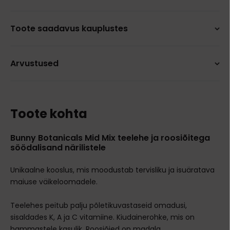
Toote saadavus kauplustes
Arvustused
Toote kohta
Bunny Botanicals Mid Mix teelehe ja roosiõitega
söödalisand närilistele
Unikaalne kooslus, mis moodustab tervisliku ja isuäratava
maiuse väikeloomadele.
Teelehes peitub palju põletikuvastaseid omadusi,
sisaldades K, A ja C vitamiine. Kiudainerohke, mis on
hammastele kasulik. Roosiõied on madala