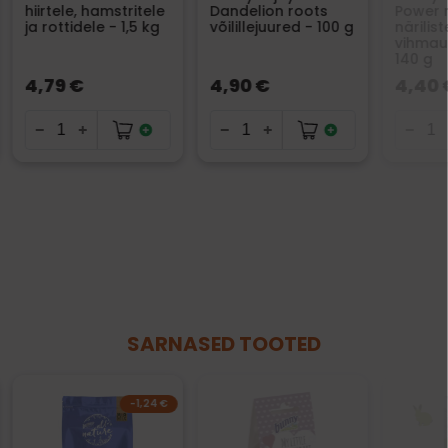
hiirtele, hamstritele
Dandelion roots
Power 
ja rottidele - 1,5 kg
võilillejuured - 100 g
närilist
vihmau
140 g
4,79 €
4,90 €
4,40 
SARNASED TOOTED
-1,24 €