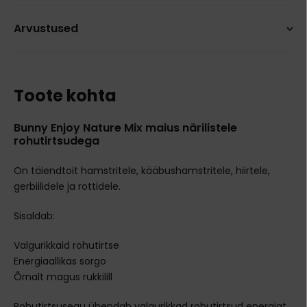
Arvustused
Toote kohta
Bunny Enjoy Nature Mix maius närilistele
rohutirtsudega
On täiendtoit hamstritele, kääbushamstritele, hiirtele,
gerbiilidele ja rottidele.
Sisaldab:
Valgurikkaid rohutirtse
Energiaallikas sorgo
Õrnalt magus rukkilill
Rohutirtsusegu ühendab valgurikkad rohutirtsud energiat