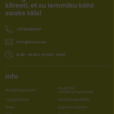
kiiresti, et su lemmiku kõht
saaks täis!
+3725081457
info@bosse.ee
8:30 - 16:30 E-R (EST, ENG)
Info
Kaupade
Müügitingimused
kohaletoimetamine
Tagastamine
Privaatsuspoliitika
Meist
Küpsiste poliitika