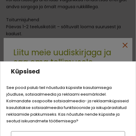
andva sorgoga ja õrnalt magusa rukkilillega.
Toitumisjuhend
Päevas 1-2 teelusikatäit – sõltuvalt looma suurusest ja
kaalust.
Kellele
Liitu meie uudiskirjaga ja
saa oma tellimusele
Küpsised
Näriliste sööda
Näriliste liik
Quality:
-3% soodustust
tüüp
HAMSTRID
MAITSEV
See pood palub teil nõustuda küpsiste kasutamisega
jõudluse, sotsiaalmeedia ja reklaami eesmärkidel.
Logi sisse
Sina ja su perekonna parim sõber väärite veel
Kolmandate osapoolte sotsiaalmeedia- ja reklaamiküpsiseid
odavamat hinda!
kasutatakse sotsiaalmeedia funktsioonide ja isikupärastatud
Registreeru
reklaamide pakkumiseks. Kas nõustute nende küpsiste ja
Koostis
seotud isikuandmete töötlemisega?
porgand, sorgohirs, rukkilille õied