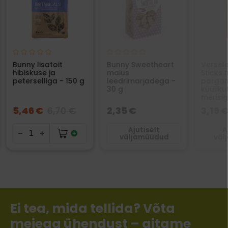
Bunny lisatoit
Bunny Sweetheart
Versel
hibiskuse ja
maius
Sticks
peterselliga - 150 g
leedrimarjadega -
porgan
30 g
küüliku
merisig
5,46 €
6,70 €
2,35 €
3,19 
Ajutiselt
A
väljamüüdud
väl
Ei tea, mida tellida? Võta
meiega ühendust – aitame