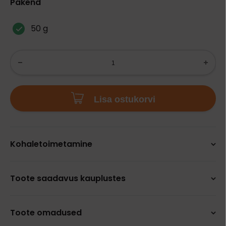
Pakend
50 g
Lisa ostukorvi
Kohaletoimetamine
Toote saadavus kauplustes
Toote omadused