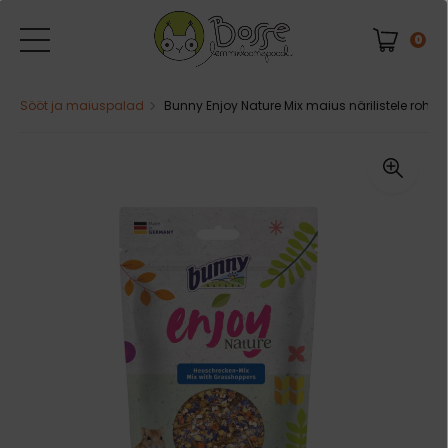
0
Sööt ja maiuspalad
Bunny Enjoy Nature Mix maius närilistele rohut