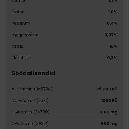
kaltsium
1,3%
fosfor
1,0%
naatrium
0,4%
magneesium
0,07%
tärklis
15%
üldsuhkur
0,8%
Söödalisandid
A-vitamiin (3a672a)
26 000 RÜ
D3-vitamiin (E671)
1000 RÜ
E-vitamiin (3A700)
1000 mg
C-vitamiin (3A312)
500 mg