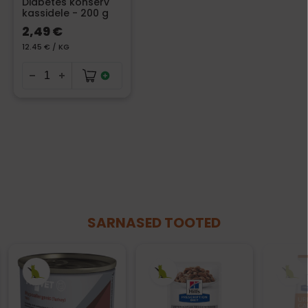
Diabetes konserv
kassidele - 200 g
2,49 €
12.45 € / KG
SARNASED TOOTED