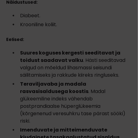
Näidustused:
Diabeet.
Krooniline koliit.
Eelised:
Suures koguses kergesti seeditavat ja
toidust saadavat valku
. Hästi seeditavad
valgud on mõeldud lihasmassi seisundi
säilitamiseks ja rakkude kiireks ringluseks.
Teraviljavaba ja madala
rasvasisaldusega koostis
. Madal
glükeemiline indeks vähendab
postprandiaalse hüperglükeemia
(
kõrgenenud veresuhkru tase pärast sööki)
riski.
Imenduvate ja mitteimenduvate
kiudainete tasakaalustatud sisaldus
.