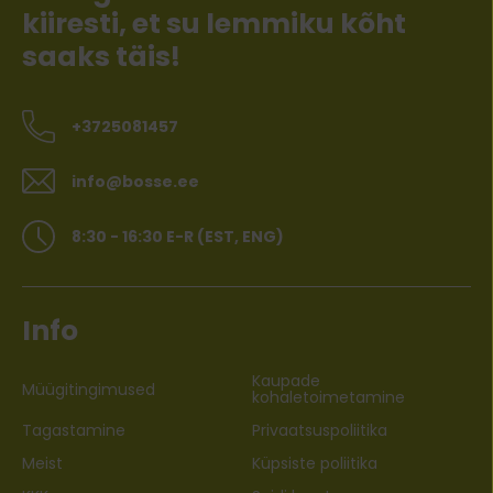
kiiresti, et su lemmiku kõht
saaks täis!
+3725081457
info@bosse.ee
8:30 - 16:30 E-R (EST, ENG)
Info
Kaupade
Müügitingimused
kohaletoimetamine
Tagastamine
Privaatsuspoliitika
Meist
Küpsiste poliitika