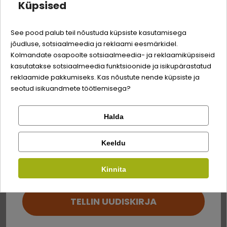
Küpsised
Quality:
-3% soodustust
kuivatatud merevetikad (Ascophyllum
0,5%
nodosum)
See pood palub teil nõustuda küpsiste kasutamisega
jõudluse, sotsiaalmeedia ja reklaami eesmärkidel.
Logi sisse
hüdrolüüsitud koorikloomade kestad
0,035%
Sina ja su perekonna parim sõber väärite veel
Kolmandate osapoolte sotsiaalmeedia- ja reklaamiküpsiseid
(glükosamiinisulfaadi allikas)
odavamat hinda!
kasutatakse sotsiaalmeedia funktsioonide ja isikupärastatud
Registreeru
reklaamide pakkumiseks. Kas nõustute nende küpsiste ja
hüdrolüüsitud kõhred (kondroitiinsulfaadi
0,023%
seotud isikuandmete töötlemisega?
allikas)
pärmiekstrakt (mannan-oligosahhariidide
0,018%
Halda
Kontrolli tellimust
allikas)
Lemmikloom
Facebook
β-glükaanid
0,018%
Keeldu
Kirjuta arvustus
Kauplus
astelpaju
0,015%
Kinnita
Google
Kirjuta arvustus
fruktooligosahhariidid
0,012%
TELLIN UUDISKIRJA
Mojave kõrbe tääkliilia
0,012%
Ei saa kontole sisse logida?