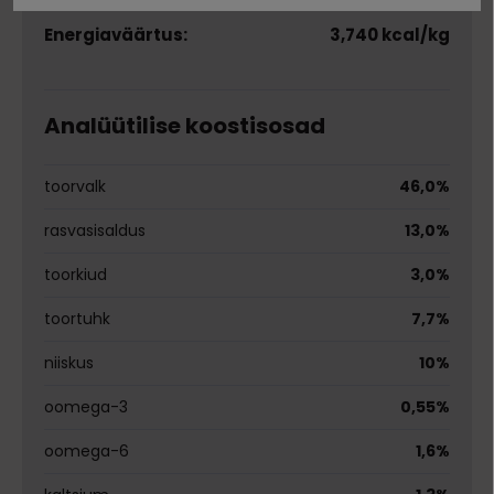
Energiaväärtus:
3,740 kcal/kg
Analüütilise koostisosad
toorvalk
46,0%
rasvasisaldus
13,0%
toorkiud
3,0%
toortuhk
7,7%
niiskus
10%
oomega-3
0,55%
oomega-6
1,6%