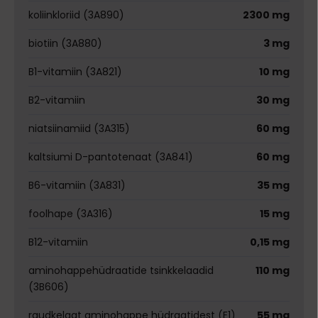
koliinkloriid (3A890)
2300 mg
biotiin (3A880)
3 mg
B1-vitamiin (3A821)
10 mg
B2-vitamiin
30 mg
niatsiinamiid (3A315)
60 mg
kaltsiumi D-pantotenaat (3A841)
60 mg
B6-vitamiin (3A831)
35 mg
foolhape (3A316)
15 mg
B12-vitamiin
0,15 mg
aminohappehüdraatide tsinkkelaadid
110 mg
(3B606)
raudkelaat aminohappe hüdraatidest (E1)
55 mg