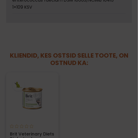
enterococcus faecium DSM 10663/NCIMB 10415
1×109 KSV
KLIENDID, KES OSTSID SELLE TOOTE, ON
OSTNUD KA:
Brit Veterinary Diets