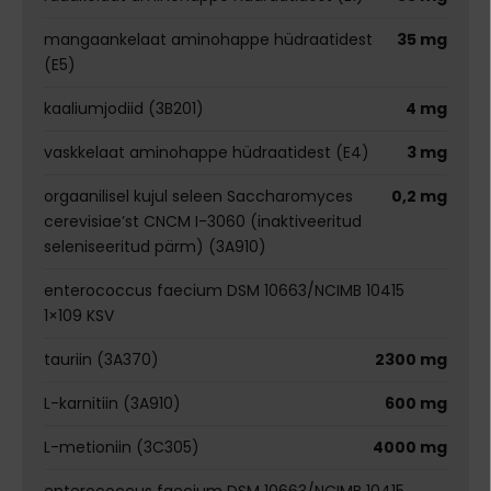
mangaankelaat aminohappe hüdraatidest
35 mg
(E5)
kaaliumjodiid (3B201)
4 mg
vaskkelaat aminohappe hüdraatidest (E4)
3 mg
orgaanilisel kujul seleen Saccharomyces
0,2 mg
cerevisiae’st CNCM I-3060 (inaktiveeritud
seleniseeritud pärm) (3A910)
enterococcus faecium DSM 10663/NCIMB 10415
1×109 KSV
tauriin (3A370)
2300 mg
L-karnitiin (3A910)
600 mg
L-metioniin (3C305)
4000 mg