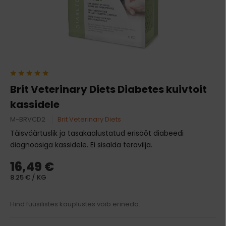
Brit Veterinary Diets Diabetes kuivtoit
kassidele
M-BRVCD2
Brit Veterinary Diets
Täisväärtuslik ja tasakaalustatud erisööt diabeedi
diagnoosiga kassidele. Ei sisalda teravilja.
16,49 €
8.25 € / KG
Hind füüsilistes kauplustes võib erineda.