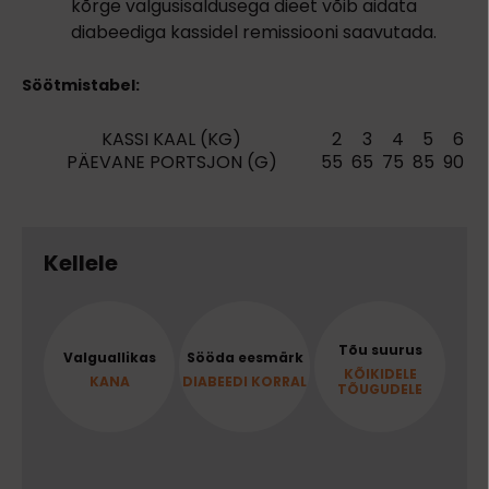
kõrge valgusisaldusega dieet võib aidata
diabeediga kassidel remissiooni saavutada.
Söötmistabel:
KASSI KAAL (KG)
2
3
4
5
6
PÄEVANE PORTSJON (G)
55
65
75
85
90
1
Kellele
Tõu suurus
Valguallikas
Sööda eesmärk
KÕIKIDELE
KANA
DIABEEDI KORRAL
TÕUGUDELE