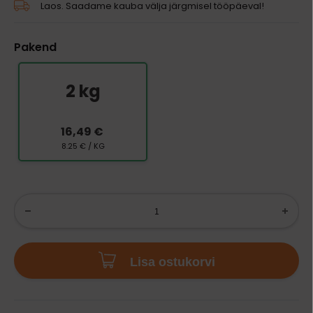
Laos. Saadame kauba välja järgmisel tööpäeval!
Pakend
2 kg
16,49 €
8.25 € / KG
Lisa ostukorvi