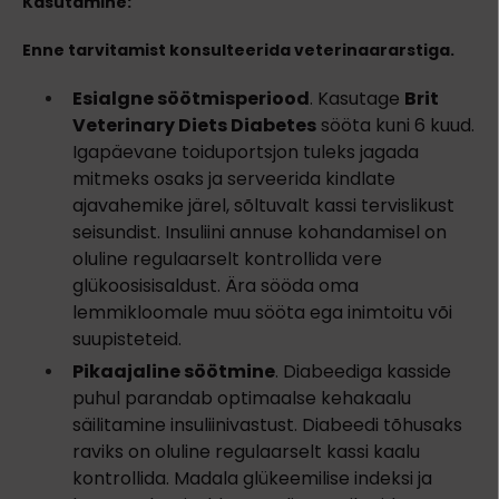
Kasutamine:
Enne tarvitamist konsulteerida veterinaararstiga.
Esialgne söötmisperiood
. Kasutage
Brit
Veterinary Diets Diabetes
sööta kuni 6 kuud.
Igapäevane toiduportsjon tuleks jagada
mitmeks osaks ja serveerida kindlate
ajavahemike järel, sõltuvalt kassi tervislikust
seisundist. Insuliini annuse kohandamisel on
oluline regulaarselt kontrollida vere
glükoosisisaldust. Ära sööda oma
lemmikloomale muu sööta ega inimtoitu või
suupisteteid.
Pikaajaline söötmine
. Diabeediga kasside
puhul parandab optimaalse kehakaalu
säilitamine insuliinivastust. Diabeedi tõhusaks
raviks on oluline regulaarselt kassi kaalu
kontrollida. Madala glükeemilise indeksi ja