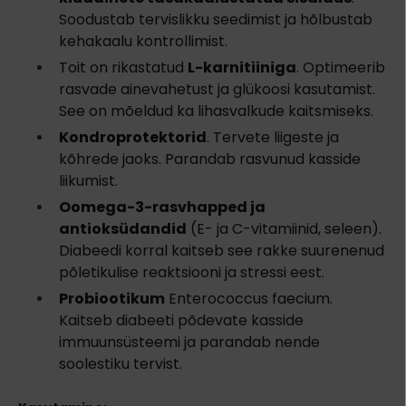
Soodustab tervislikku seedimist ja hõlbustab
kehakaalu kontrollimist.
Toit on rikastatud
L-karnitiiniga
. Optimeerib
rasvade ainevahetust ja glükoosi kasutamist.
See on mõeldud ka lihasvalkude kaitsmiseks.
Kondroprotektorid
. Tervete liigeste ja
kõhrede jaoks. Parandab rasvunud kasside
liikumist.
Oomega-3-rasvhapped ja
antioksüdandid
(E- ja C-vitamiinid, seleen).
Diabeedi korral kaitseb see rakke suurenenud
põletikulise reaktsiooni ja stressi eest.
Probiootikum
Enterococcus faecium.
Kaitseb diabeeti põdevate kasside
immuunsüsteemi ja parandab nende
soolestiku tervist.