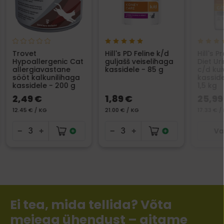
Trovet
Hill's PD Feline k/d
Hill's P
Hypoallergenic Cat
guljašš veiselihaga
Diet Ur
allergiavastane
kassidele - 85 g
c/d kui
sööt kalkunilihaga
kassid
kassidele - 200 g
1,5 kg
2,49 €
1,89 €
25,99
12.45 € / KG
21.00 € / KG
17.33 € /
Va
Ei tea, mida tellida? Võta
meiega ühendust – aitame