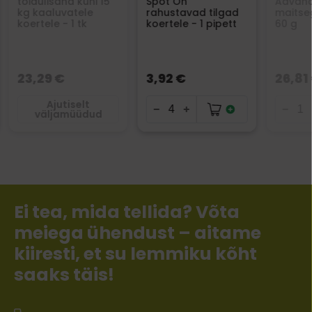
toidulisand kuni 15
Spot On
Advanc
kg kaaluvatele
rahustavad tilgad
maitseg
koertele - 1 tk
koertele - 1 pipett
60 g
23,29 €
3,92 €
26,81
Ajutiselt
väljamüüdud
Ei tea, mida tellida? Võta
meiega ühendust – aitame
kiiresti, et su lemmiku kõht
saaks täis!