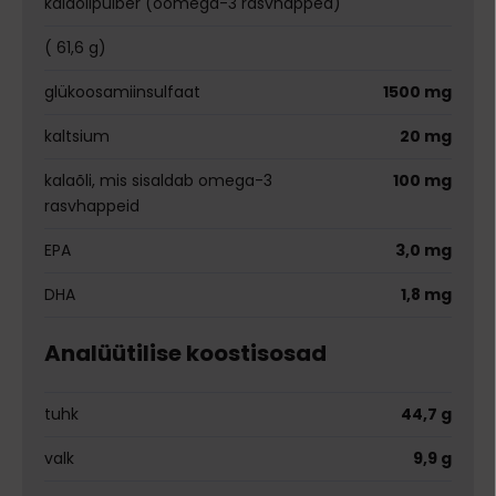
kalaõlipulber (oomega-3 rasvhapped)
( 61,6 g)
glükoosamiinsulfaat
1500 mg
kaltsium
20 mg
kalaõli, mis sisaldab omega-3
100 mg
rasvhappeid
EPA
3,0 mg
DHA
1,8 mg
Analüütilise koostisosad
tuhk
44,7 g
valk
9,9 g