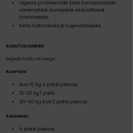
Liigeste probleemide käes kannatavatele
vanematele loomadele elukvaliteedi
toetamiseks.
Keha kaitsmiseks ja tugevdamiseks.
KASUTUSJUHEND:
Segada toidu või veega.
Koertele:
kuni 10 kg ½ pakki päevas;
10-20 kg 1 pakk;
20–40 kg kuni 2 pakki päevas.
Kassidele:
½ pakki päevas.