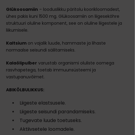
Glükoosamiin
– looduslikku päritolu koorikloomadest,
ühes pakis kuni 1500 mg. Glükoosamiin on liigesekõhre
struktuuri oluline komponent, see on oluline liigestele ja
liikumisele.
Kaltsium
on vajalik luude, hammaste ja lihaste
normaalse seisundi säilitamiseks.
Kalaõlipulber
varustab organismi oluliste oomega
rasvhapetega, toetab immuunsüsteemi ja
vastupanuvõimet.
ABIKÕLBULIKKUS:
Liigeste elastsusele.
Liigeste seisundi parandamiseks.
Tugevate luude toetuseks.
Aktiivsetele loomadele.