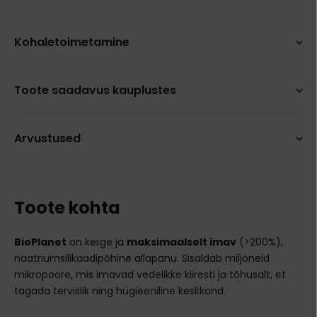
Kohaletoimetamine
Toote saadavus kauplustes
Arvustused
Toote kohta
BioPlanet
on kerge ja
maksimaalselt imav
(>200%),
naatriumsilikaadipõhine allapanu. Sisaldab miljoneid
mikropoore, mis imavad vedelikke kiiresti ja tõhusalt, et
tagada tervislik ning hügieeniline keskkond.