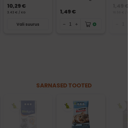
10,29 €
1,49 
1,49 €
3.43 € / KG
16.56 € /
Vali suurus
SARNASED TOOTED