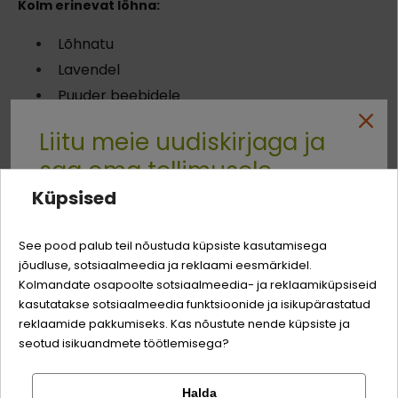
Kolm erinevat lõhna:
Lõhnatu
Lavendel
Puuder beebidele
Liitu meie uudiskirjaga ja
Lihtne kasutada:
lihtsalt laota 4 cm paksune kiht kassi
liivakasti. Kui allapanu on täielikult vedelikuga küllastunud,
saa oma tellimusele
eemalda kogu sisu kastist, loputa seda ja täida uue
Küpsised
allapanuga.
Quality:
-3% soodustust
Kellele
See pood palub teil nõustuda küpsiste kasutamisega
jõudluse, sotsiaalmeedia ja reklaami eesmärkidel.
Logi sisse
Sina ja su perekonna parim sõber väärite veel
Kolmandate osapoolte sotsiaalmeedia- ja reklaamiküpsiseid
odavamat hinda!
kasutatakse sotsiaalmeedia funktsioonide ja isikupärastatud
Registreeru
Allapanu liik
reklaamide pakkumiseks. Kas nõustute nende küpsiste ja
SILIKOON
seotud isikuandmete töötlemisega?
Halda