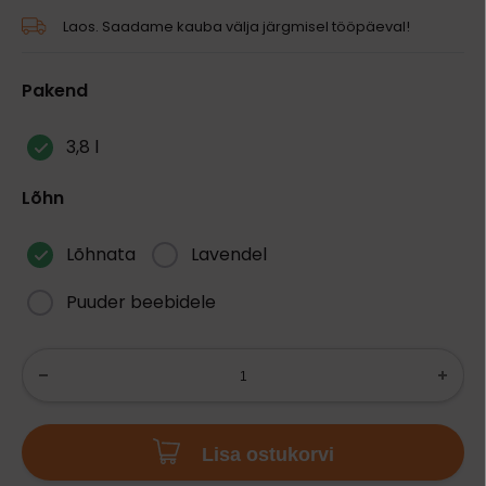
Laos. Saadame kauba välja järgmisel tööpäeval!
Pakend
3,8 l
Lõhn
Lõhnata
Lavendel
Puuder beebidele
Lisa ostukorvi