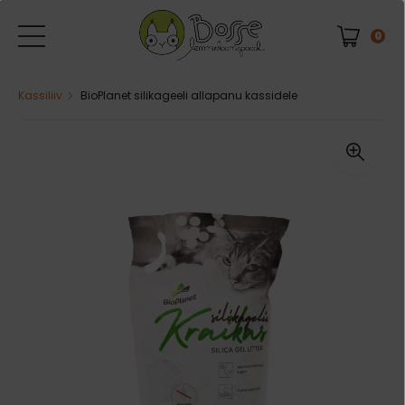
0
Kassiliiv
BioPlanet silikageeli allapanu kassidele