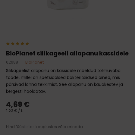
BioPlanet silikageeli allapanu kassidele
62688
BioPlanet
Silikageelist allapanu on kassidele mõeldud tolmuvaba
toode, millel on spetsiaalsed bakteritsiidsed ained, mis
pärsivad lõhna tekkimist. See allapanu on kauakestev ja
kergesti hooldatav.
4,69 €
1.23 € / L
Hind füüsilistes kauplustes võib erineda.