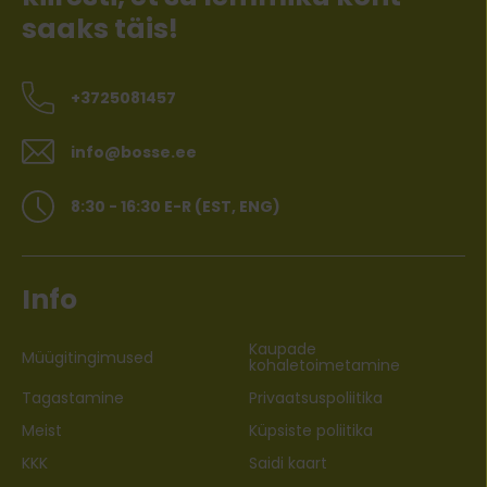
saaks täis!
+3725081457
info@bosse.ee
8:30 - 16:30 E-R (EST, ENG)
Info
Kaupade
Müügitingimused
kohaletoimetamine
Tagastamine
Privaatsuspoliitika
Meist
Küpsiste poliitika
KKK
Saidi kaart