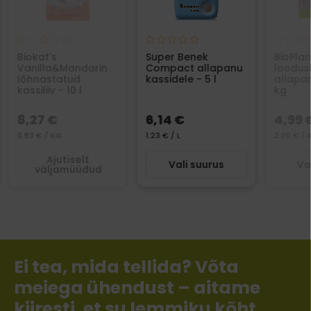
Biokat's
Super Benek
BioPlan
Vanilla&Mandarin
Compact allapanu
loodus
lõhnastatud
kassidele - 5 l
allapan
kassiliiv - 10 l
kg
8,27 €
6,14 €
4,99 
0.83 € / KG
1.23 € / L
2.00 € / 
Ajutiselt
Vali suurus
Va
väljamüüdud
Ei tea, mida tellida? Võta
meiega ühendust – aitame
kiiresti, et su lemmiku kõht