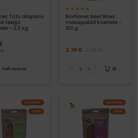
net Tofu allapanu
BioPlanet Beef Bites
se teega
maiuspalad koertele -
ele - 2,5 kg
100 g
€
2,15 €
2,69 €
 KG
Vali suurus
SOODUS!
SOODUS!
−20%
−20%