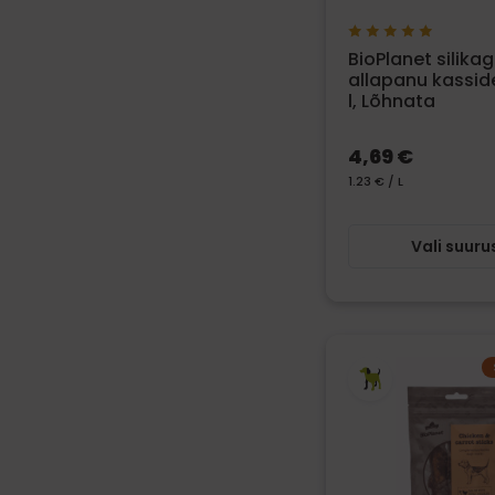
BioPlanet silikag
allapanu kasside
l, Lõhnata
4,69 €
1.23 € / L
Vali suuru