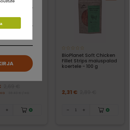
nõustute
ta
net Chicken &
BioPlanet Soft Chicken
h Sticks
Fillet Strips maiuspalad
KIRJA
palad koertele -
koertele - 100 g
€
2,69 €
2,31 €
2,89 €
 KG
38.43 € / KG