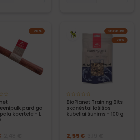
−20%
SOODUS!
−20%
net
BioPlanet Training Bits
eenipulk pardiga
skanėstai lašišos
ala koertele - L
kubeliai šunims - 100 g
)
€
2,48 €
2,55 €
3,19 €