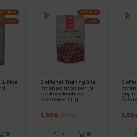
SOODUS!
SOODUS!
−20%
−20%
 & Rice
BioPlanet Training Bits
BioPla
ad
maiuspala lamba- ja
maiusp
kookose kuubikud
goji 
koertele - 100 g
koerte
2,55 €
3,19 €
2,55 