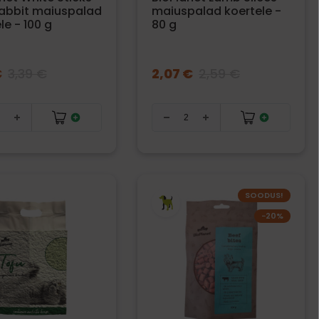
Rabbit maiuspalad
maiuspalad koertele -
le - 100 g
80 g
€
3,39 €
2,07 €
2,59 €
SOODUS!
−20%