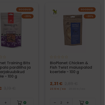
SOODUS!
SOODUS!
−20%
−20%
net Training Bits
BioPlanet Chicken &
ala pardiliha ja
Fish Twist maiuspalad
marjakuubikud
koertele - 100 g
le - 100 g
2,31 €
2,89 €
€
3,19 €
23.10 € / KG
28.90 € / KG