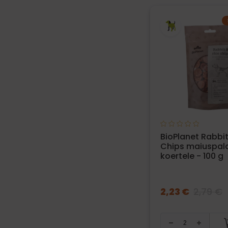
BioPlanet Rabbit
Chips maiuspal
koertele - 100 g
2,23 €
2,79 €