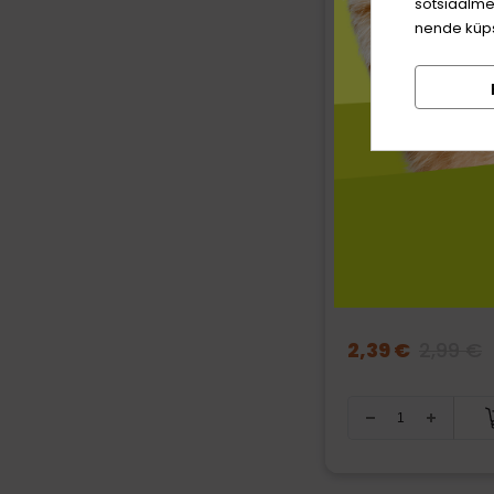
sotsiaalme
nende küps
BioPlanet Rabbit
maiuspalad koer
80 g
2,39 €
2,99 €