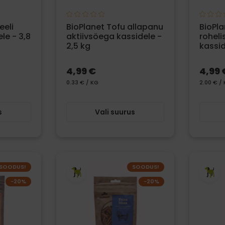
eeli
BioPlanet Tofu allapanu
BioPla
le - 3,8
aktiivsöega kassidele -
roheli
2,5 kg
kassid
4,99 €
4,99 
0.33 € / KG
2.00 € /
s
Vali suurus
SOODUS!
SOODUS!
−20%
−20%