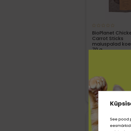
BioPlanet Chick
Carrot Sticks
maiuspalad koer
70 g
1,99 €
2,49 €
28.43 € / KG
35.57 € 
Küpsis
See pood p
eesmärkide