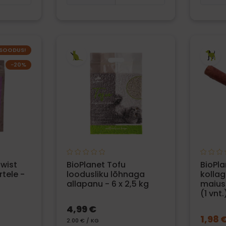
SOODUS!
−20%
Twist
BioPlanet Tofu
BioPla
tele -
loodusliku lõhnaga
kollag
allapanu - 6 x 2,5 kg
maiusp
(1 vnt.
4,99 €
1,98 
2.00 € / KG