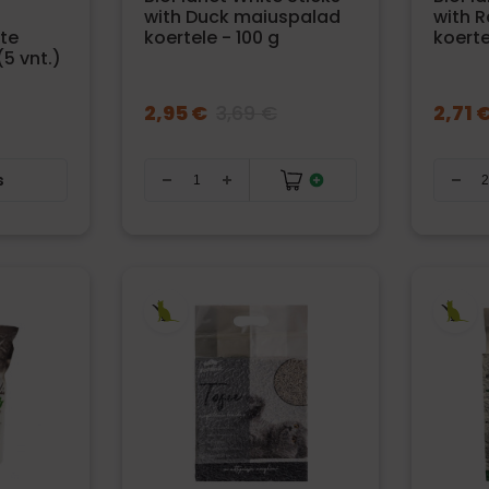
with Duck maiuspalad
with 
rte
koertele - 100 g
koerte
5 vnt.)
2,95 €
3,69 €
2,71 
s