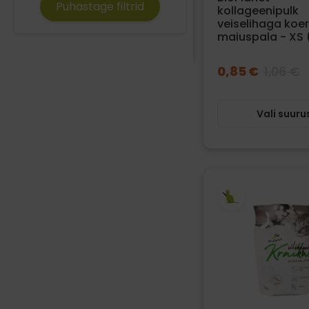
Puhastage filtrid
kollageenipulk
veiselihaga koe
maiuspala - XS (
0,85 €
1,06 €
Vali suuru