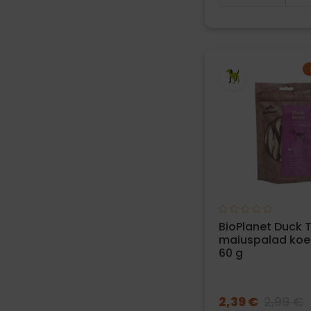
BioPlanet Duck 
maiuspalad koer
60 g
2,39 €
2,99 €