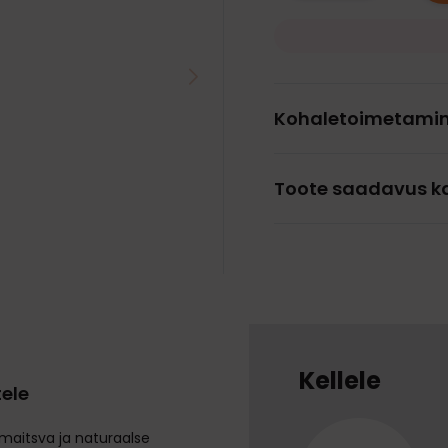
Kohaletoimetami
Toote saadavus k
Kellele
tele
 maitsva ja naturaalse