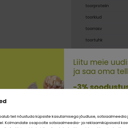
toorproteiin
toorkiud
toorrasv
toortuhk
niiskus
Liitu meie uudi
ja saa oma tel
Quality:
-3% soodustu
ed
Sina ja su perekonna pa
väärite veel odavamat 
alub teil nõustuda küpsiste kasutamisega jõudluse, sotsiaalmeedia 
Logi sisse
l. Kolmandate osapoolte sotsiaalmeedia- ja reklaamiküpsiseid kas