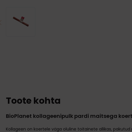
Toote kohta
BioPlanet kollageenipulk pardi maitsega koer
Kollageen on koertele väga oluline toitainete allikas, pakutud