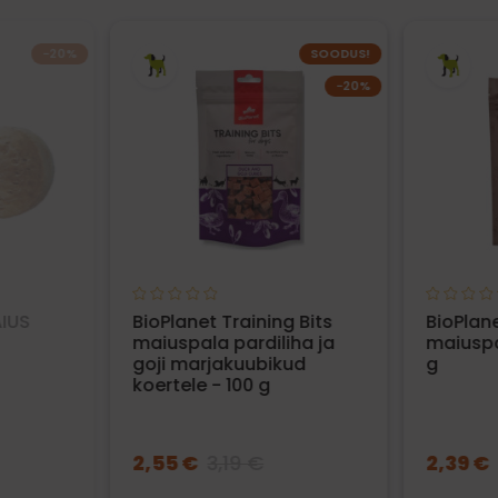
−20%
SOODUS!
−20%
IUS
BioPlanet Training Bits
BioPlan
maiuspala pardiliha ja
maiuspa
goji marjakuubikud
g
koertele - 100 g
2,55 €
3,19 €
2,39 €