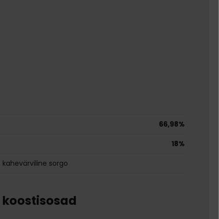
66,98%
18%
n, kahevärviline sorgo
e koostisosad