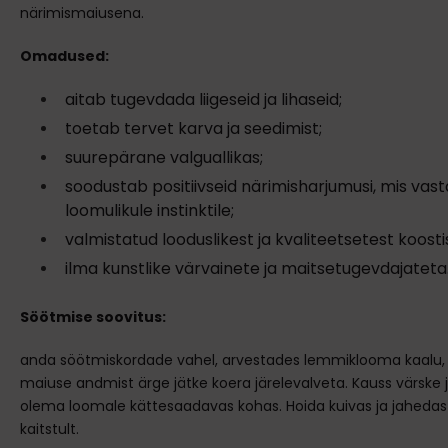
närimismaiusena.
Omadused:
aitab tugevdada liigeseid ja lihaseid;
toetab tervet karva ja seedimist;
suurepärane valguallikas;
soodustab positiivseid närimisharjumusi, mis vas
loomulikule instinktile;
valmistatud looduslikest ja kvaliteetsetest koost
ilma kunstlike värvainete ja maitsetugevdajateta
Söötmise soovitus:
anda söötmiskordade vahel, arvestades lemmiklooma kaalu, va
maiuse andmist ärge jätke koera järelevalveta. Kauss värske 
olema loomale kättesaadavas kohas. Hoida kuivas ja jahedas
kaitstult.