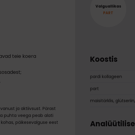
Valguallikas
PART
tavad teie koera
Koostis
isosadest;
pardi kollageen
.
part
maisitärklis, glütserii
nust ja aktiivsust. Pärast
ja puhta veega peab alati
Analüütilis
 kohas, päikesevalguse eest