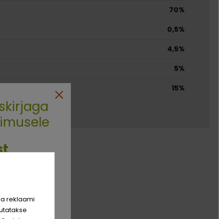
70%
0,5%
4,5%
5%
15%
skirjaga
limusele
st
rim sõber
hinda!
ja reklaami
utatakse