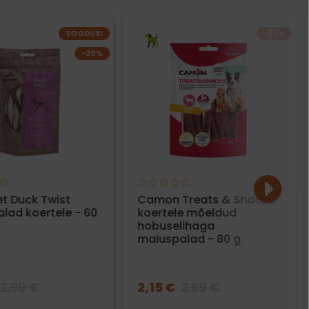
SOODUS!
−20%
−20%
et Duck Twist
Camon Treats & Snacks
lad koertele - 60
koertele mõeldud
hobuselihaga
maiuspalad - 80 g
2,99 €
2,15 €
2,69 €