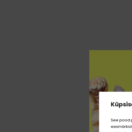
Küpsis
See pood p
eesmärkide