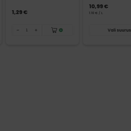
10,99 €
1,29 €
1.10 € / L
Vali suuru