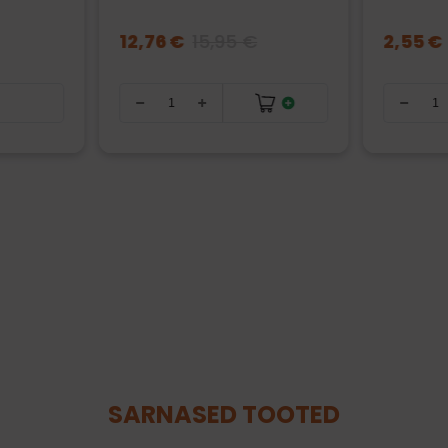
12,76 €
15,95 €
2,55 €
s
SARNASED TOOTED