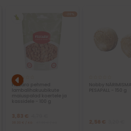
−20%
Ficcaro pehmed
Nobby NÄRIMISMA
lambalihakuubikute
PESAPALL - 150 g
maiuspalad koertele ja
kassidele - 100 g
3,83 €
4,79 €
2,56 €
3,20 €
38.30 € / KG
47.90 € / KG