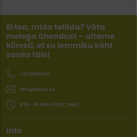
Ei tea, mida tellida? Võta
meiega ühendust – aitame
kiiresti, et su lemmiku kõht
saaks täis!
+3725081457
info@bosse.ee
8:30 - 16:30 E-R (EST, ENG)
Info