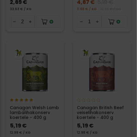
2,69 €
4,67 €
5,19 €
33.63 € / KG
11.68 € / KG
12.98 € / KG
Canagan Welsh Lamb
Canagan British Beef
lambalihakonserv
veiselihakonserv
koertele - 400 g
koertele - 400 g
5,19 €
5,19 €
12.98 € / KG
12.98 € / KG