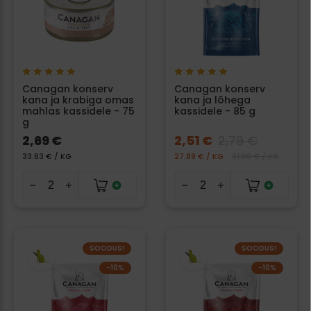
Canagan konserv
Canagan konserv
kana ja krabiga omas
kana ja lõhega
mahlas kassidele - 75
kassidele - 85 g
g
2,69 €
2,51 €
2,79 €
33.63 € / KG
27.89 € / KG
31.00 € / KG
SOODUS!
SOODUS!
−10%
−10%