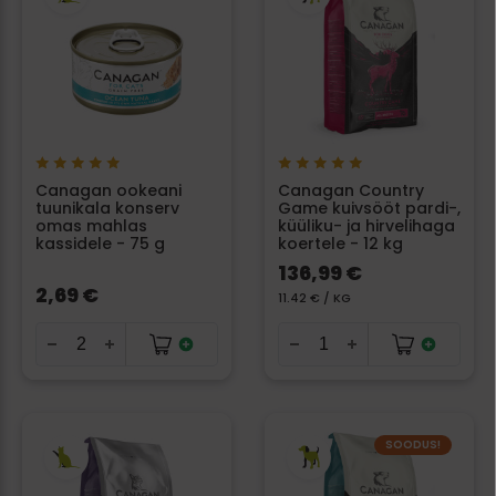
Canagan ookeani
Canagan Country
tuunikala konserv
Game kuivsööt pardi-,
omas mahlas
küüliku- ja hirvelihaga
kassidele - 75 g
koertele - 12 kg
136,99 €
2,69 €
11.42 € / KG
SOODUS!