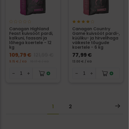
Canagan Highland
Canagan Country
Feast kuivsööt pardi,
Game kuivsööt pardi-,
kalkuni, faasani ja
küüliku- ja hirvelihaga
lõhega koertele - 12
väikeste tõugude
kg
koertele - 6 kg
109,79 €
121,99 €
77,99 €
9.15 € / KG
10.17 € / KG
13.00 € / KG
1
2