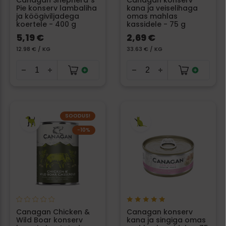
Canagan Shepherd`s
Canagan konserv
Pie konserv lambaliha
kana ja veiselihaga
ja köögiviljadega
omas mahlas
koertele - 400 g
kassidele - 75 g
5,19 €
2,69 €
12.98 € / KG
33.63 € / KG
SOODUS!
−10%
Canagan Chicken &
Canagan konserv
Wild Boar konserv
kana ja singiga omas