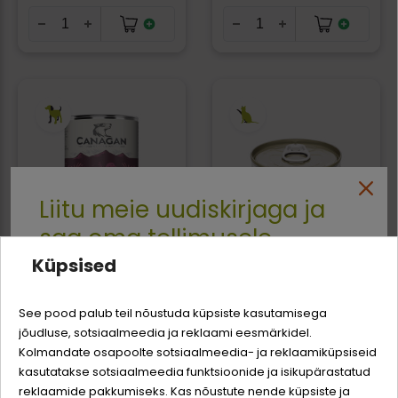
Liitu meie uudiskirjaga ja
saa oma tellimusele
Küpsised
Canagan Turkey &
Canagan
-3% soodustust
Duck Dinner konserv
teraviljavabad
kalkuni- ja pardilihaga
tuunikala- ja
See pood palub teil nõustuda küpsiste kasutamisega
koertele - 400 g
lõhekonserv kassidele
- 75 g
jõudluse, sotsiaalmeedia ja reklaami eesmärkidel.
Logi sisse
Sina ja su perekonna parim sõber väärite veel
2,69 €
Kolmandate osapoolte sotsiaalmeedia- ja reklaamiküpsiseid
odavamat hinda!
5,19 €
kasutatakse sotsiaalmeedia funktsioonide ja isikupärastatud
33.63 € / KG
Registreeru
reklaamide pakkumiseks. Kas nõustute nende küpsiste ja