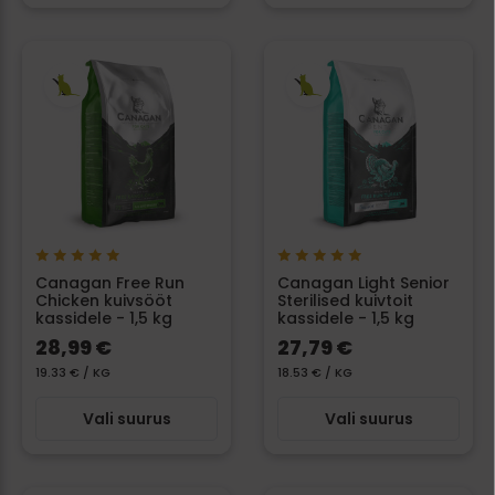
Canagan Free Run
Canagan Light Senior
Chicken kuivsööt
Sterilised kuivtoit
kassidele - 1,5 kg
kassidele - 1,5 kg
28,99 €
27,79 €
19.33 € / KG
18.53 € / KG
Vali suurus
Vali suurus