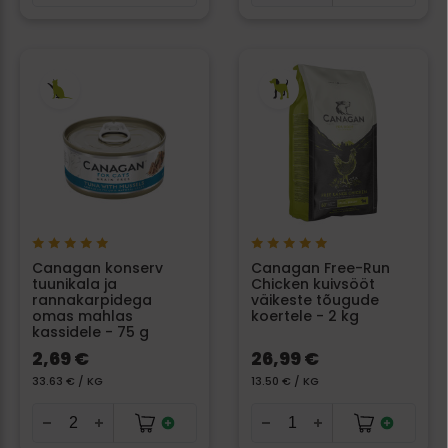
Canagan konserv
Canagan Free-Run
tuunikala ja
Chicken kuivsööt
rannakarpidega
väikeste tõugude
omas mahlas
koertele - 2 kg
kassidele - 75 g
2,69 €
26,99 €
33.63 € / KG
13.50 € / KG