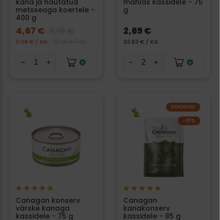
kana ja hautatud
mahlas kassidele - 75
metsseaga koertele -
g
400 g
4,67 €
5,19 €
2,69 €
11.68 € / KG
12.98 € / KG
33.63 € / KG
SOODUS!
−10%
Canagan konserv
Canagan
värske kanaga
kanakonserv
kassidele - 75 g
kassidele - 85 g