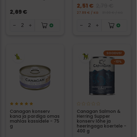
2,51 €
2,79 €
2,69 €
27.89 € / KG
31.00 € / KG
SOODUS!
−10%
Canagan konserv
Canagan Salmon &
kana ja pardiga omas
Herring Supper
mahlas kassidele - 75
konserv lõhe ja
g
heeringaga koertele -
400 g