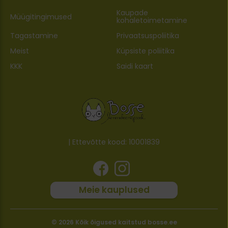
Kaupade
Müügitingimused
kohaletoimetamine
Tagastamine
Privaatsuspoliitika
Meist
Küpsiste poliitika
KKK
Saidi kaart
| Ettevõtte kood: 10001839
Meie kauplused
© 2026 Kõik õigused kaitstud bosse.ee