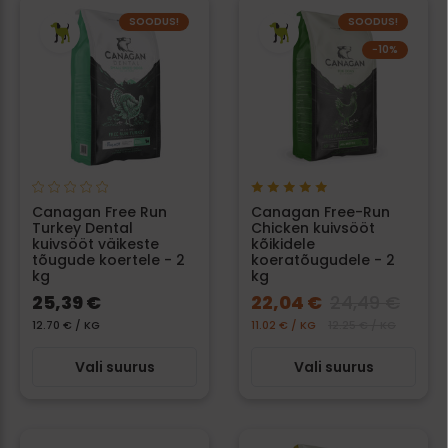
SOODUS!
SOODUS!
−10%
Canagan Free Run
Canagan Free-Run
Turkey Dental
Chicken kuivsööt
kuivsööt väikeste
kõikidele
tõugude koertele - 2
koeratõugudele - 2
kg
kg
25,39 €
22,04 €
24,49 €
12.70 € / KG
11.02 € / KG
12.25 € / KG
Vali suurus
Vali suurus