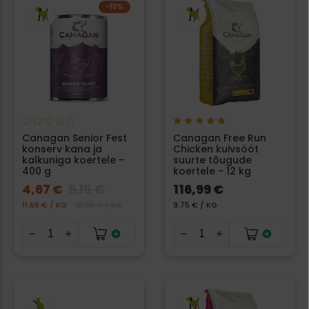
−10%
Canagan Senior Fest
Canagan Free Run
konserv kana ja
Chicken kuivsööt
kalkuniga koertele -
suurte tõugude
400 g
koertele - 12 kg
4,67 €
5,19 €
116,99 €
11.68 € / KG
12.98 € / KG
9.75 € / KG