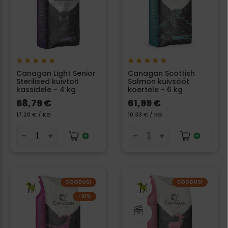
Canagan Light Senior
Canagan Scottish
Sterilised kuivtoit
Salmon kuivsööt
kassidele - 4 kg
koertele - 6 kg
68,79 €
61,99 €
17.20 € / KG
10.33 € / KG
SOODUS!
SOODUS!
−10%