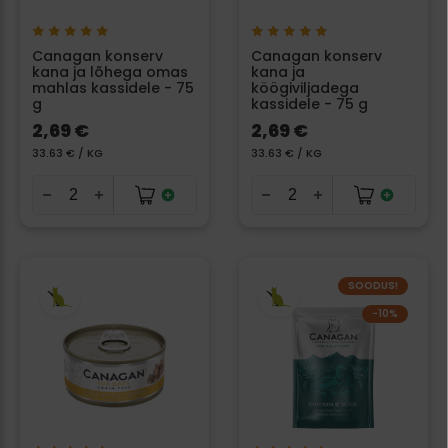
Canagan konserv
Canagan konserv
kana ja lõhega omas
kana ja
mahlas kassidele - 75
köögiviljadega
g
kassidele - 75 g
2,69 €
2,69 €
33.63 € / KG
33.63 € / KG
SOODUS!
−10%