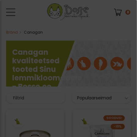
0
Bränd
Canagan
Canagan
kvaliteetsed
tooted Sinu
lemmikloomadele
- Bosse.ee
45 kaubad
Filtrid
Populaarseimad
SOODUS!
−10%