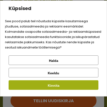
saa oma tellimusele
Ei tea, mida tellida? Võta
Küpsised
meiega ühendust – aitame
-3% soodustust
kiiresti, et su lemmiku kõht
See pood palub teil nõustuda küpsiste kasutamisega
saaks täis!
jõudluse, sotsiaalmeedia ja reklaami eesmärkidel.
Logi sisse
Sina ja su perekonna parim sõber väärite veel
Kolmandate osapoolte sotsiaalmeedia- ja reklaamiküpsiseid
odavamat hinda!
kasutatakse sotsiaalmeedia funktsioonide ja isikupärastatud
+3725081457
Registreeru
reklaamide pakkumiseks. Kas nõustute nende küpsiste ja
seotud isikuandmete töötlemisega?
info@bosse.ee
Halda
8:30 - 16:30 E-R (EST, ENG)
Kontrolli tellimust
Lemmikloom
Facebook
Keeldu
Kauplus
Info
Kinnita
Google
Kaupade
Müügitingimused
kohaletoimetamine
TELLIN UUDISKIRJA
Tagastamine
Privaatsuspoliitika
Ei saa kontole sisse logida?