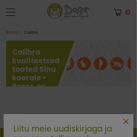
0
Bränd
Calibra
Calibra
kvaliteetsed
tooted Sinu
koerale -
Bosse.ee
0 kaubad
Vabandust. Ühtegi eset ei leitud.
Liitu meie uudiskirjaga ja