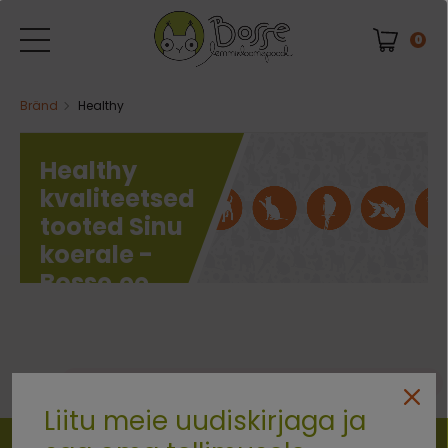
0
Bränd
Healthy
Healthy
kvaliteetsed
tooted Sinu
koerale -
Bosse.ee
0 kaubad
Vabandust. Ühtegi eset ei leitud.
Liitu meie uudiskirjaga ja