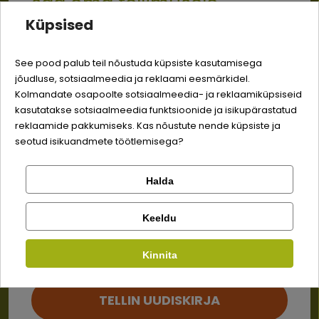
saa oma tellimusele
Ei tea, mida tellida? Võta
Küpsised
meiega ühendust – aitame
-3% soodustust
kiiresti, et su lemmiku kõht
See pood palub teil nõustuda küpsiste kasutamisega
saaks täis!
jõudluse, sotsiaalmeedia ja reklaami eesmärkidel.
Logi sisse
Sina ja su perekonna parim sõber väärite veel
Kolmandate osapoolte sotsiaalmeedia- ja reklaamiküpsiseid
odavamat hinda!
kasutatakse sotsiaalmeedia funktsioonide ja isikupärastatud
+3725081457
Registreeru
reklaamide pakkumiseks. Kas nõustute nende küpsiste ja
seotud isikuandmete töötlemisega?
info@bosse.ee
Halda
8:30 - 16:30 E-R (EST, ENG)
Kontrolli tellimust
Lemmikloom
Facebook
Keeldu
Kauplus
Info
Kinnita
Google
Kaupade
Müügitingimused
kohaletoimetamine
TELLIN UUDISKIRJA
Tagastamine
Privaatsuspoliitika
Ei saa kontole sisse logida?